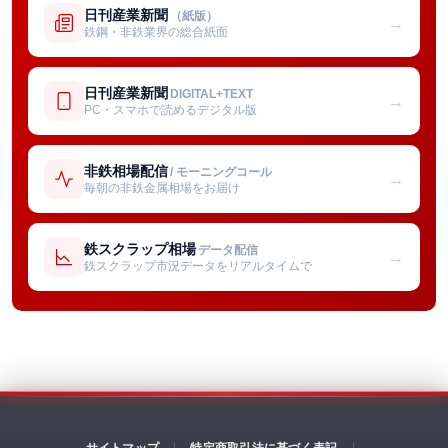
日刊産業新聞
（紙版）
→
鉄鋼・非鉄業界の総合紙面
日刊産業新聞
DIGITAL+TEXT
→
PC・スマホで読めるデジタル版
非鉄相場配信
/ モーニングコール
→
毎朝の非鉄金属相場をお届け
鉄スクラップ相場
データ配信
→
鉄スクラップ市況データをリアルタイムで
サイトマップ
特定商取引法に基づく表記