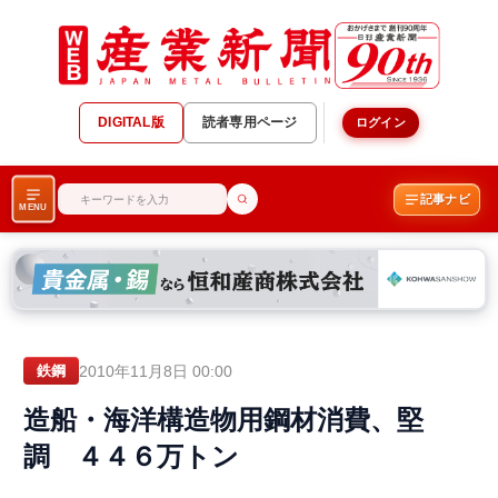
DIGITAL版
読者専用ページ
ログイン
記事ナビ
MENU
2010年11月8日 00:00
鉄鋼
造船・海洋構造物用鋼材消費、堅
調 ４４６万トン