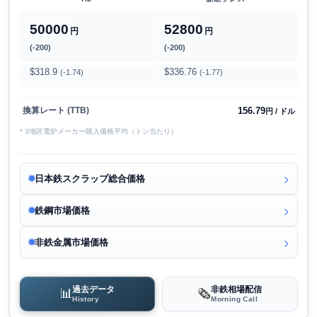
50000
52800
円
円
(-200)
(-200)
$318.9
$336.76
(-1.74)
(-1.77)
156.79
換算レート (TTB)
円 / ドル
* 3地区電炉メーカー購入価格平均（トン当たり）
日本鉄スクラップ総合価格
鉄鋼市場価格
非鉄金属市場価格
過去データ
非鉄相場配信
📊
🗞️
History
Morning Call