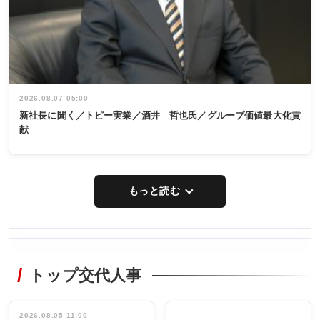
2026.08.07 05:00
新社長に聞く／トピー実業／酒井 哲也氏／グループ価値最大化貢
献
もっと読む
WORKING
RECYCLING
STYLE
トップ交代人事
タックトレー
非鉄業界で
ディング 創
働く／女性
立30周年記念
管理職編
祝う 業界関
インタビュ
2026.08.05 11:00