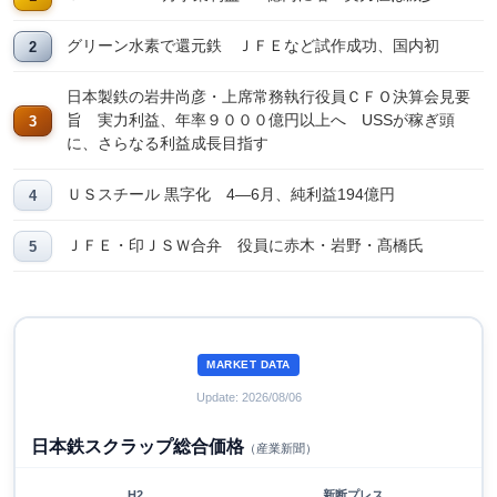
グリーン水素で還元鉄 ＪＦＥなど試作成功、国内初
日本製鉄の岩井尚彦・上席常務執行役員ＣＦＯ決算会見要
旨 実力利益、年率９０００億円以上へ USSが稼ぎ頭
に、さらなる利益成長目指す
ＵＳスチール 黒字化 4―6月、純利益194億円
ＪＦＥ・印ＪＳＷ合弁 役員に赤木・岩野・髙橋氏
MARKET DATA
Update: 2026/08/06
日本鉄スクラップ総合価格
（産業新聞）
H2
新断プレス