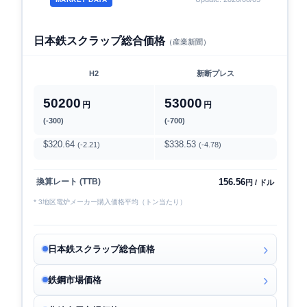
日本鉄スクラップ総合価格
（産業新聞）
H2
新断プレス
50200
53000
円
円
(-300)
(-700)
$320.64
$338.53
(-2.21)
(-4.78)
156.56
換算レート (TTB)
円 / ドル
* 3地区電炉メーカー購入価格平均（トン当たり）
日本鉄スクラップ総合価格
鉄鋼市場価格