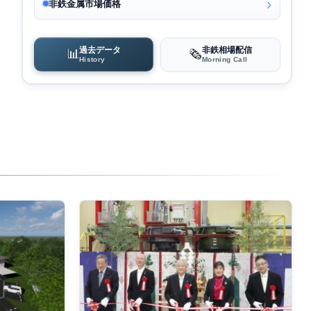
非鉄金属市場価格
過去データ
非鉄相場配信
📊
🗞️
History
Morning Call