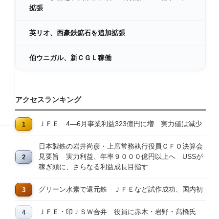
拡張
英リオ、西豪鉄鉱石を追加拡張
伯ウニガル、新ＣＧＬ稼働
アクセスランキング
ＪＦＥ 4―6月事業利益323億円に増 実力値は減少
日本製鉄の岩井尚彦・上席常務執行役員ＣＦＯ決算会
見要旨 実力利益、年率９０００億円以上へ USSが
稼ぎ頭に、さらなる利益成長目指す
グリーン水素で還元鉄 ＪＦＥなど試作成功、国内初
ＪＦＥ・印ＪＳＷ合弁 役員に赤木・岩野・髙橋氏