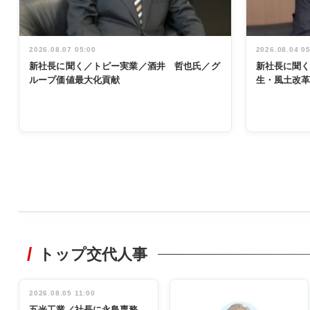
2026.08.07 05:00
2026.08.04 0
新社長に聞く／トピー実業／酒井 哲也氏／グ
新社長に聞
ループ価値最大化貢献
生・風土改
WORKING
STYLE
トップ交代人事
非鉄業界で
働く／女性
管理職編
2026.08.05 11:00
INTERVIEW
インタビュ
五光工業／社長に永島専務