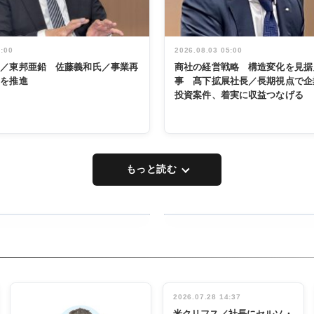
5:00
2026.08.03 05:00
く／東邦亜鉛 佐藤義和氏／事業再
商社の経営戦略 構造変化を見据
革を推進
事 髙下拡展社長／長期視点で企
投資案件、着実に収益つなげる
もっと読む
RECYCLING
タックトレー
ディング 創
立30周年記
INTERVIEW
念祝う 業界
2026.07.28 14:37
関係者ら220
米クリフス／社長にセルソ・