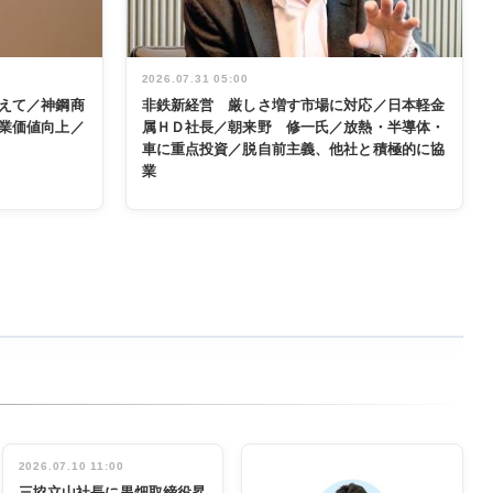
2026.07.31 05:00
えて／神鋼商
非鉄新経営 厳しさ増す市場に対応／日本軽金
業価値向上／
属ＨＤ社長／朝来野 修一氏／放熱・半導体・
車に重点投資／脱自前主義、他社と積極的に協
業
2026.07.10 11:00
三協立山社長に黒畑取締役昇