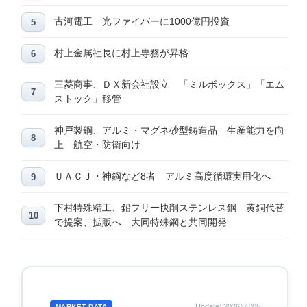
古河電工 光ファイバーに1000億円投資
村上金属社長に村上専務が昇格
三菱商事、ＤＸ新会社設立 「ミルボックス」「エム
ストック」移管
神戸製鋼、アルミ・マグネ砂型鋳造品 生産能力を向
上 航空・防衛向け
ＵＡＣＪ・神鋼など8者 アルミ高度循環実用化へ
下村特殊精工、鉛フリー快削ステンレス鋼 黄銅代替
で提案、拡販へ 大同特殊鋼と共同開発
Update: 2026/08/05
MARKET DATA