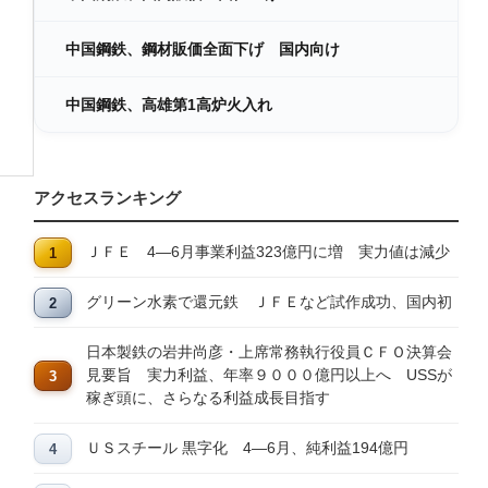
中国鋼鉄、鋼材販価全面下げ 国内向け
中国鋼鉄、高雄第1高炉火入れ
アクセスランキング
ＪＦＥ 4―6月事業利益323億円に増 実力値は減少
グリーン水素で還元鉄 ＪＦＥなど試作成功、国内初
日本製鉄の岩井尚彦・上席常務執行役員ＣＦＯ決算会
見要旨 実力利益、年率９０００億円以上へ USSが
稼ぎ頭に、さらなる利益成長目指す
ＵＳスチール 黒字化 4―6月、純利益194億円