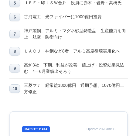
ＪＦＥ・印ＪＳＷ合弁 役員に赤木・岩野・髙橋氏
古河電工 光ファイバーに1000億円投資
神戸製鋼、アルミ・マグネ砂型鋳造品 生産能力を向
上 航空・防衛向け
ＵＡＣＪ・神鋼など8者 アルミ高度循環実用化へ
高炉3社 下期、利益が改善 値上げ・投資効果見込
む 4―6月業績出そろう
三菱マテ 経常益1800億円 通期予想、1070億円上
方修正
Update: 2026/08/06
MARKET DATA