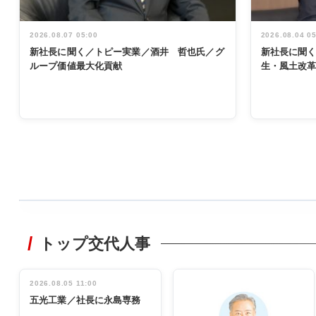
2026.08.07 05:00
2026.08.04 0
新社長に聞く／トピー実業／酒井 哲也氏／グ
新社長に聞
ループ価値最大化貢献
生・風土改
WORKING
STYLE
トップ交代人事
非鉄業界で
働く／女性
管理職編
2026.08.05 11:00
INTERVIEW
インタビュ
五光工業／社長に永島専務
ー／社内ア