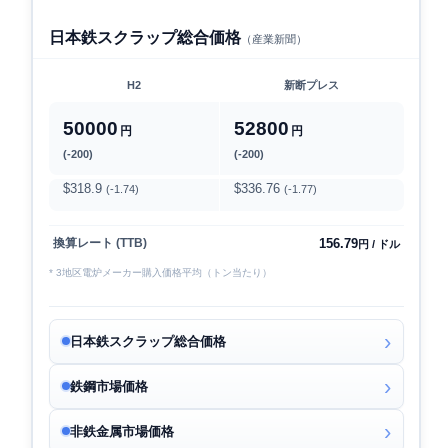
日本鉄スクラップ総合価格
（産業新聞）
H2
新断プレス
50000
52800
円
円
(-200)
(-200)
$318.9
$336.76
(-1.74)
(-1.77)
156.79
換算レート (TTB)
円 / ドル
* 3地区電炉メーカー購入価格平均（トン当たり）
日本鉄スクラップ総合価格
鉄鋼市場価格
非鉄金属市場価格