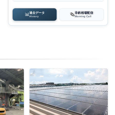
過去データ
非鉄相場配信
📊
🗞️
History
Morning Call