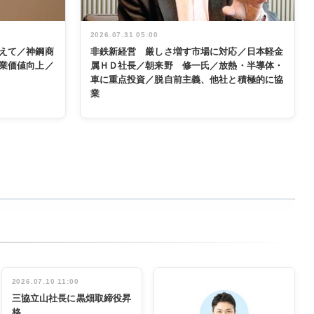
2026.07.31 05:00
えて／神鋼商
非鉄新経営 厳しさ増す市場に対応／日本軽金
業価値向上／
属ＨＤ社長／朝来野 修一氏／放熱・半導体・
車に重点投資／脱自前主義、他社と積極的に協
業
2026.07.10 11:00
三協立山社長に黒畑取締役昇
格