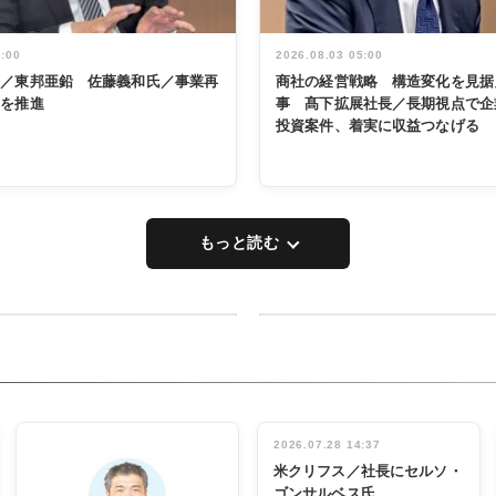
5:00
2026.08.03 05:00
く／東邦亜鉛 佐藤義和氏／事業再
商社の経営戦略 構造変化を見据
革を推進
事 髙下拡展社長／長期視点で企
投資案件、着実に収益つなげる
もっと読む
RECYCLING
タックトレー
ディング 創
立30周年記
INTERVIEW
念祝う 業界
2026.07.28 14:37
関係者ら220
米クリフス／社長にセルソ・
人出席
ゴンサルベス氏