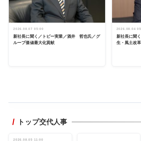
2026.08.07 05:00
2026.08.04 0
新社長に聞く／トピー実業／酒井 哲也氏／グ
新社長に聞
ループ価値最大化貢献
生・風土改
WORKING
STYLE
トップ交代人事
非鉄業界で
働く／女性
管理職編
2026.08.05 11:00
INTERVIEW