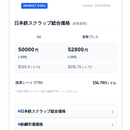
Update: 2026/08/06
MARKET DATA
日本鉄スクラップ総合価格
（産業新聞）
H2
新断プレス
50000
52800
円
円
(-200)
(-200)
$318.9
$336.76
(-1.74)
(-1.77)
156.79
換算レート (TTB)
円 / ドル
* 3地区電炉メーカー購入価格平均（トン当たり）
日本鉄スクラップ総合価格
鉄鋼市場価格