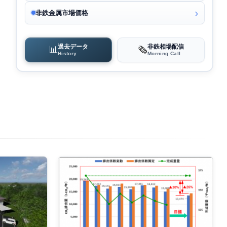
非鉄金属市場価格
過去データ
非鉄相場配信
📊
🗞️
History
Morning Call