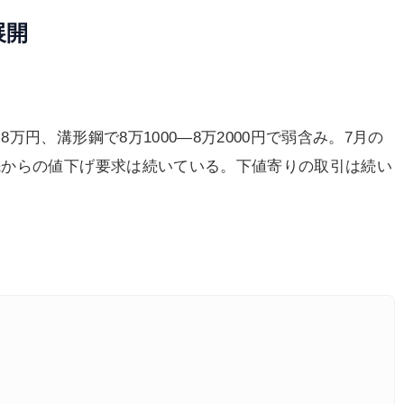
展開
、溝形鋼で8万1000―8万2000円で弱含み。7月の
先からの値下げ要求は続いている。下値寄りの取引は続い