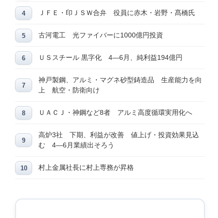
ＪＦＥ・印ＪＳＷ合弁 役員に赤木・岩野・髙橋氏
古河電工 光ファイバーに1000億円投資
ＵＳスチール 黒字化 4―6月、純利益194億円
神戸製鋼、アルミ・マグネ砂型鋳造品 生産能力を向
上 航空・防衛向け
ＵＡＣＪ・神鋼など8者 アルミ高度循環実用化へ
高炉3社 下期、利益が改善 値上げ・投資効果見込
む 4―6月業績出そろう
村上金属社長に村上専務が昇格