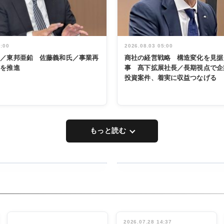
5:00
2026.08.03 05:00
く／東邦亜鉛 佐藤義和氏／事業再
商社の経営戦略 構造変化を見据
革を推進
事 髙下拡展社長／長期視点で企
投資案件、着実に収益つなげる
もっと読む
RECYCLING
タックトレー
ディング 創
立30周年記
INTERVIEW
念祝う 業界
2026.07.28 14:37