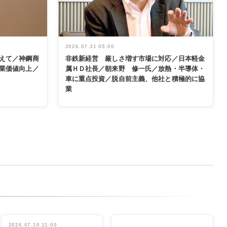
2026.07.31 05:00
えて／神鋼商
非鉄新経営 厳しさ増す市場に対応／日本軽金
業価値向上／
属ＨＤ社長／朝来野 修一氏／放熱・半導体・
車に重点投資／脱自前主義、他社と積極的に協
業
2026.07.10 11:00