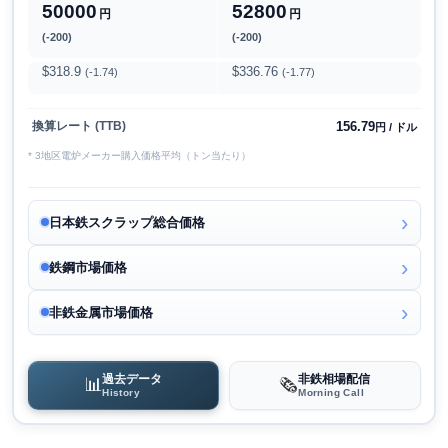
50000
52800
円
円
(-200)
(-200)
$318.9
$336.76
(-1.74)
(-1.77)
156.79
換算レート (TTB)
円 / ドル
* 3地区電炉メーカー購入価格平均（トン当たり）
日本鉄スクラップ総合価格
鉄鋼市場価格
非鉄金属市場価格
過去データ
非鉄相場配信
📊
🗞️
History
Morning Call