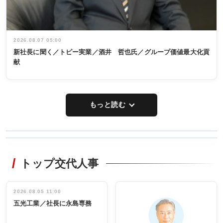
2026.08.07 05:00
新社長に聞く／トピー実業／酒井 哲也氏／グループ価値最大化貢
献
もっと読む
WORKING
RECYCLING
STYLE
トップ交代人事
タックトレー
非鉄業界で
ディング 創
働く／女性
立30周年記念
管理職編
祝う 業界関
インタビュ
2026.08.05 11:00
INTERVIEW
INTERVIEW
係者ら220人
ー／社内ア
五光工業／社長に永島専務
出席
イデア発掘
し形に