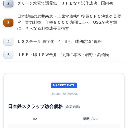
グリーン水素で還元鉄 ＪＦＥなど試作成功、国内初
日本製鉄の岩井尚彦・上席常務執行役員ＣＦＯ決算会見要
旨 実力利益、年率９０００億円以上へ USSが稼ぎ頭
に、さらなる利益成長目指す
ＵＳスチール 黒字化 4―6月、純利益194億円
ＪＦＥ・印ＪＳＷ合弁 役員に赤木・岩野・髙橋氏
MARKET DATA
Update: 2026/08/06
日本鉄スクラップ総合価格
（産業新聞）
H2
新断プレス