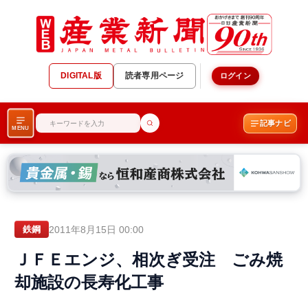
DIGITAL版
読者専用ページ
ログイン
記事ナビ
MENU
2011年8月15日 00:00
鉄鋼
ＪＦＥエンジ、相次ぎ受注 ごみ焼
却施設の長寿化工事