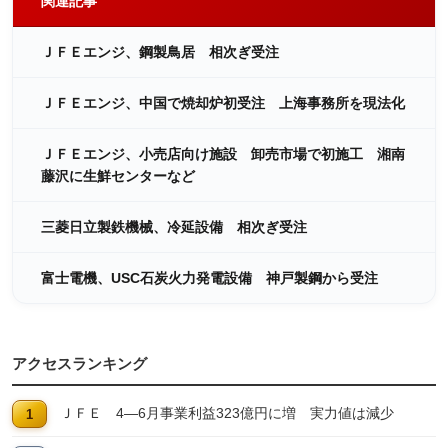
関連記事
ＪＦＥエンジ、鋼製鳥居 相次ぎ受注
ＪＦＥエンジ、中国で焼却炉初受注 上海事務所を現法化
ＪＦＥエンジ、小売店向け施設 卸売市場で初施工 湘南
藤沢に生鮮センターなど
三菱日立製鉄機械、冷延設備 相次ぎ受注
富士電機、USC石炭火力発電設備 神戸製鋼から受注
アクセスランキング
ＪＦＥ 4―6月事業利益323億円に増 実力値は減少