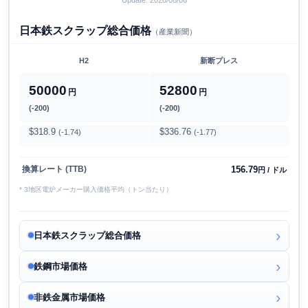
日本鉄スクラップ総合価格
（産業新聞）
H2
新断プレス
50000
52800
円
円
(-200)
(-200)
$318.9
$336.76
(-1.74)
(-1.77)
156.79
換算レート (TTB)
円 / ドル
* 3地区電炉メーカー購入価格平均（トン当たり）
日本鉄スクラップ総合価格
鉄鋼市場価格
非鉄金属市場価格