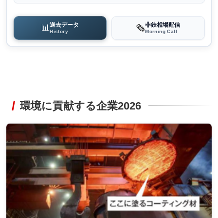
過去データ
非鉄相場配信
📊
🗞️
History
Morning Call
環境に貢献する企業2026