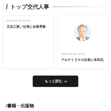
STYLE
トップ交代人事
タックトレー
非鉄業界で
ディング 創
働く／女性
立30周年記念
管理職編
祝う 業界関
インタビュ
2026.08.05 11:00
INTERVIEW
INTERVIEW
係者ら220人
ー／社内ア
五光工業／社長に永島専務
出席
イデア発掘
し形に
2026.08.04 15:14
アルテミラＨＤ社長に本田氏
もっと読む
書籍・出版物