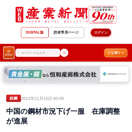
DIGITAL版
読者専用ページ
ログイン
記事ナビ
MENU
2011年11月10日 00:00
鉄鋼
中国の鋼材市況下げ一服 在庫調整
が進展