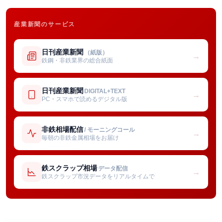
産業新聞のサービス
日刊産業新聞
（紙版）
→
鉄鋼・非鉄業界の総合紙面
日刊産業新聞
DIGITAL+TEXT
→
PC・スマホで読めるデジタル版
非鉄相場配信
/ モーニングコール
→
毎朝の非鉄金属相場をお届け
鉄スクラップ相場
データ配信
→
鉄スクラップ市況データをリアルタイムで