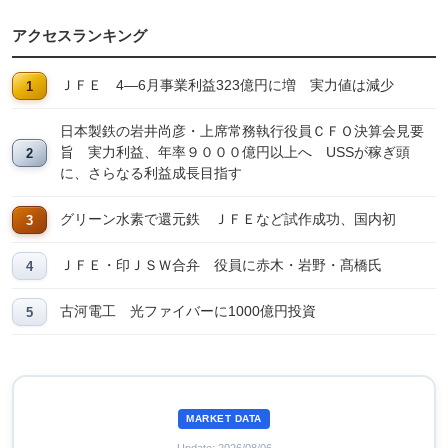
アクセスランキング
ＪＦＥ 4―6月事業利益323億円に増 実力値は減少
日本製鉄の岩井尚彦・上席常務執行役員ＣＦＯ決算会見要
旨 実力利益、年率９０００億円以上へ USSが稼ぎ頭
に、さらなる利益成長目指す
グリーン水素で還元鉄 ＪＦＥなど試作成功、国内初
ＪＦＥ・印ＪＳＷ合弁 役員に赤木・岩野・髙橋氏
古河電工 光ファイバーに1000億円投資
MARKET DATA
Update: 2026/08/06