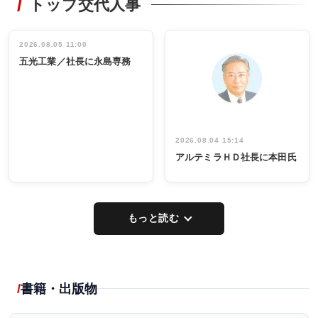
トップ交代人事
タックトレー
非鉄業界で
ディング 創
働く／女性
立30周年記念
管理職編
祝う 業界関
インタビュ
2026.08.05 11:00
INTERVIEW
INTERVIEW
係者ら220人
ー／社内ア
五光工業／社長に永島専務
出席
イデア発掘
し形に
2026.08.04 15:14
アルテミラＨＤ社長に本田氏
もっと読む
書籍・出版物