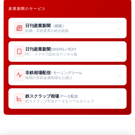
産業新聞のサービス
日刊産業新聞
（紙版）
→
鉄鋼・非鉄業界の総合紙面
日刊産業新聞
DIGITAL+TEXT
→
PC・スマホで読めるデジタル版
非鉄相場配信
/ モーニングコール
→
毎朝の非鉄金属相場をお届け
鉄スクラップ相場
データ配信
→
鉄スクラップ市況データをリアルタイムで