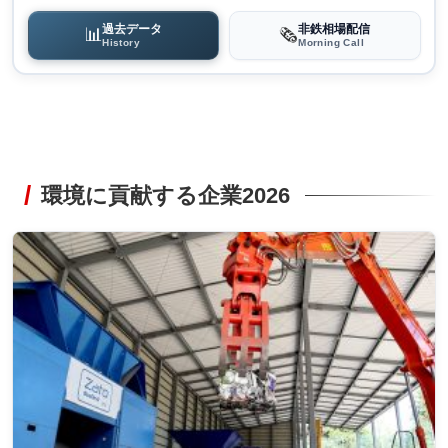
過去データ
非鉄相場配信
📊
🗞️
History
Morning Call
環境に貢献する企業2026