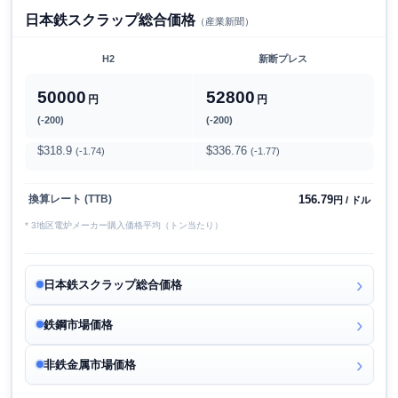
日本鉄スクラップ総合価格
（産業新聞）
H2
新断プレス
50000
52800
円
円
(-200)
(-200)
$318.9
$336.76
(-1.74)
(-1.77)
156.79
換算レート (TTB)
円 / ドル
* 3地区電炉メーカー購入価格平均（トン当たり）
日本鉄スクラップ総合価格
鉄鋼市場価格
非鉄金属市場価格