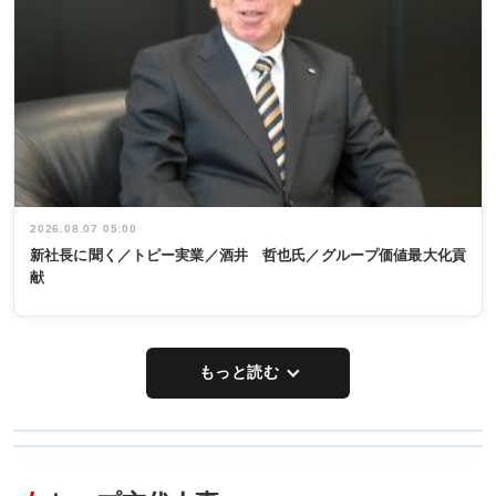
2026.08.07 05:00
新社長に聞く／トピー実業／酒井 哲也氏／グループ価値最大化貢
献
もっと読む
WORKING
RECYCLING
STYLE