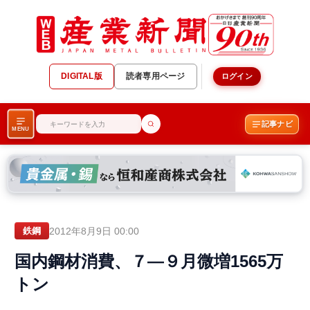
DIGITAL版
読者専用ページ
ログイン
記事ナビ
MENU
2012年8月9日 00:00
鉄鋼
国内鋼材消費、７―９月微増1565万
トン