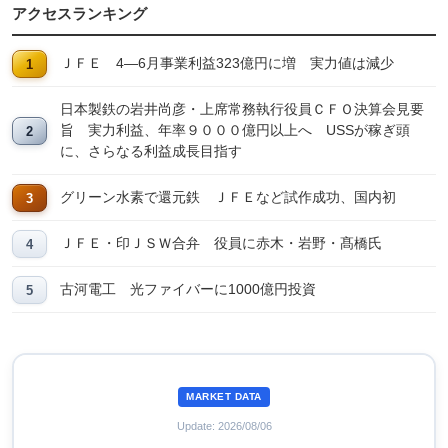
アクセスランキング
ＪＦＥ 4―6月事業利益323億円に増 実力値は減少
日本製鉄の岩井尚彦・上席常務執行役員ＣＦＯ決算会見要
旨 実力利益、年率９０００億円以上へ USSが稼ぎ頭
に、さらなる利益成長目指す
グリーン水素で還元鉄 ＪＦＥなど試作成功、国内初
ＪＦＥ・印ＪＳＷ合弁 役員に赤木・岩野・髙橋氏
古河電工 光ファイバーに1000億円投資
MARKET DATA
Update: 2026/08/06