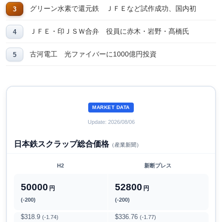
グリーン水素で還元鉄 ＪＦＥなど試作成功、国内初
ＪＦＥ・印ＪＳＷ合弁 役員に赤木・岩野・髙橋氏
古河電工 光ファイバーに1000億円投資
MARKET DATA
Update: 2026/08/06
日本鉄スクラップ総合価格
（産業新聞）
H2
新断プレス
50000
52800
円
円
(-200)
(-200)
$318.9
$336.76
(-1.74)
(-1.77)