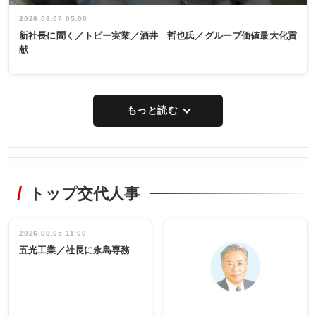
2026.08.07 05:00
新社長に聞く／トピー実業／酒井 哲也氏／グループ価値最大化貢
献
もっと読む
WORKING
RECYCLING
STYLE
トップ交代人事
タックトレー
非鉄業界で
ディング 創
働く／女性
立30周年記念
管理職編
祝う 業界関
インタビュ
2026.08.05 11:00
INTERVIEW
INTERVIEW
係者ら220人
ー／社内ア
五光工業／社長に永島専務
出席
イデア発掘
し形に