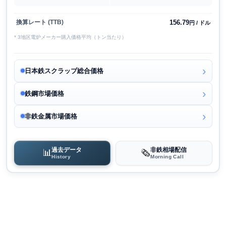
156.79
換算レート (TTB)
円 / ドル
* 3地区電炉メーカー購入価格平均（トン当たり）
日本鉄スクラップ総合価格
鉄鋼市場価格
非鉄金属市場価格
過去データ
非鉄相場配信
📊
🗞️
History
Morning Call