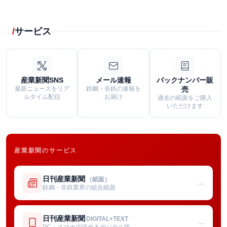
サービス
産業新聞SNS
メール速報
バックナンバー販
最新ニュースをリア
鉄鋼・非鉄の速報を
売
ルタイム配信
お届け
過去の紙面をご購入
いただけます
産業新聞のサービス
日刊産業新聞
（紙版）
→
鉄鋼・非鉄業界の総合紙面
日刊産業新聞
DIGITAL+TEXT
→
PC・スマホで読めるデジタル版