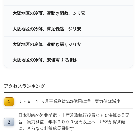
大阪地区の冷薄、荷動き閑散、ジリ安
大阪地区の冷薄、荷足低迷 ジリ安
大阪地区の冷薄、荷動き弱くジリ安
大阪地区の冷薄、安値寄りで推移
アクセスランキング
ＪＦＥ 4―6月事業利益323億円に増 実力値は減少
日本製鉄の岩井尚彦・上席常務執行役員ＣＦＯ決算会見要
旨 実力利益、年率９０００億円以上へ USSが稼ぎ頭
に、さらなる利益成長目指す