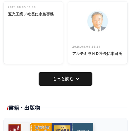
立30周年記念
管理職編
祝う 業界関
インタビュ
2026.08.05 11:00
INTERVIEW
INTERVIEW
係者ら220人
ー／社内ア
五光工業／社長に永島専務
出席
イデア発掘
し形に
2026.08.04 15:14
アルテミラＨＤ社長に本田氏
もっと読む
書籍・出版物