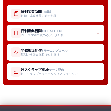
日刊産業新聞
（紙版）
→
鉄鋼・非鉄業界の総合紙面
日刊産業新聞
DIGITAL+TEXT
→
PC・スマホで読めるデジタル版
非鉄相場配信
/ モーニングコール
→
毎朝の非鉄金属相場をお届け
鉄スクラップ相場
データ配信
→
鉄スクラップ市況データをリアルタイムで