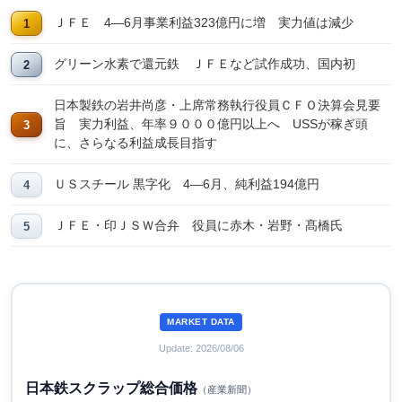
ＪＦＥ 4―6月事業利益323億円に増 実力値は減少
グリーン水素で還元鉄 ＪＦＥなど試作成功、国内初
日本製鉄の岩井尚彦・上席常務執行役員ＣＦＯ決算会見要
旨 実力利益、年率９０００億円以上へ USSが稼ぎ頭
に、さらなる利益成長目指す
ＵＳスチール 黒字化 4―6月、純利益194億円
ＪＦＥ・印ＪＳＷ合弁 役員に赤木・岩野・髙橋氏
MARKET DATA
Update: 2026/08/06
日本鉄スクラップ総合価格
（産業新聞）