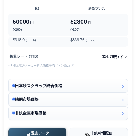
H2
新断プレス
50000
52800
円
円
(-200)
(-200)
$318.9
$336.76
(-1.74)
(-1.77)
156.79
換算レート (TTB)
円 / ドル
* 3地区電炉メーカー購入価格平均（トン当たり）
日本鉄スクラップ総合価格
鉄鋼市場価格
非鉄金属市場価格
過去データ
非鉄相場配信
📊
🗞️