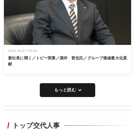
2026.08.07 05:00
新社長に聞く／トピー実業／酒井 哲也氏／グループ価値最大化貢
献
もっと読む
WORKING
RECYCLING
STYLE
トップ交代人事
タックトレー
非鉄業界で
ディング 創
働く／女性