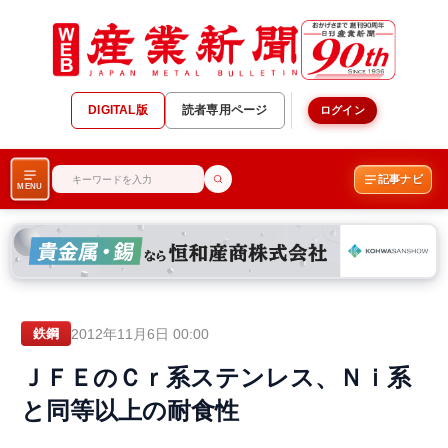
DIGITAL版
読者専用ページ
ログイン
記事ナビ
MENU
2012年11月6日 00:00
鉄鋼
ＪＦＥのＣｒ系ステンレス、Ｎｉ系
と同等以上の耐食性