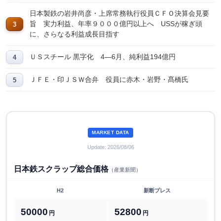
日本製鉄の岩井尚彦・上席常務執行役員ＣＦＯ決算会見要
旨 実力利益、年率９０００億円以上へ USSが稼ぎ頭
に、さらなる利益成長目指す
ＵＳスチール 黒字化 4―6月、純利益194億円
ＪＦＥ・印ＪＳＷ合弁 役員に赤木・岩野・髙橋氏
MARKET DATA
Update: 2026/08/06
日本鉄スクラップ総合価格
（産業新聞）
H2
新断プレス
50000
52800
円
円