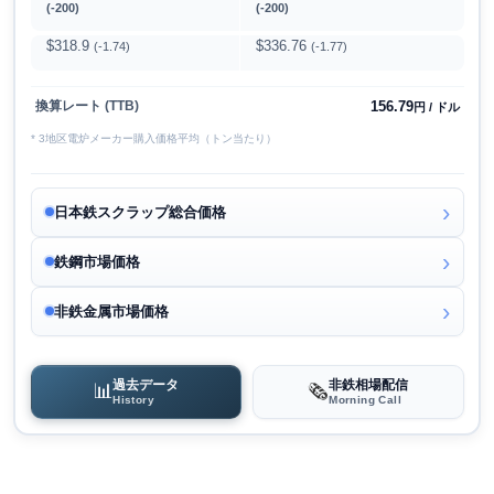
(-200)
(-200)
$318.9
$336.76
(-1.74)
(-1.77)
156.79
換算レート (TTB)
円 / ドル
* 3地区電炉メーカー購入価格平均（トン当たり）
日本鉄スクラップ総合価格
鉄鋼市場価格
非鉄金属市場価格
過去データ
非鉄相場配信
📊
🗞️
History
Morning Call