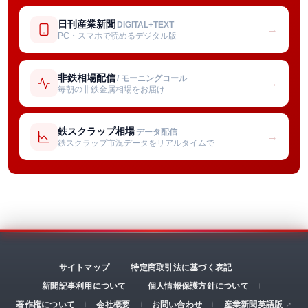
日刊産業新聞
DIGITAL+TEXT
→
PC・スマホで読めるデジタル版
非鉄相場配信
/ モーニングコール
→
毎朝の非鉄金属相場をお届け
鉄スクラップ相場
データ配信
→
鉄スクラップ市況データをリアルタイムで
サイトマップ
特定商取引法に基づく表記
新聞記事利用について
個人情報保護方針について
著作権について
会社概要
お問い合わせ
産業新聞英語版