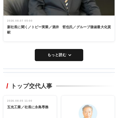
2026.08.07 05:00
新社長に聞く／トピー実業／酒井 哲也氏／グループ価値最大化貢
献
もっと読む
WORKING
RECYCLING
STYLE
トップ交代人事
タックトレー
非鉄業界で
ディング 創
働く／女性
立30周年記念
管理職編
祝う 業界関
インタビュ
2026.08.05 11:00
INTERVIEW
INTERVIEW
係者ら220人
ー／社内ア
五光工業／社長に永島専務
出席
イデア発掘
し形に