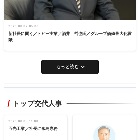
2026.08.07 05:00
新社長に聞く／トピー実業／酒井 哲也氏／グループ価値最大化貢
献
もっと読む
WORKING
RECYCLING
STYLE
トップ交代人事
タックトレー
非鉄業界で
ディング 創
働く／女性
立30周年記念
管理職編
祝う 業界関
インタビュ
2026.08.05 11:00
INTERVIEW
INTERVIEW
係者ら220人
ー／社内ア
五光工業／社長に永島専務
出席
イデア発掘
し形に