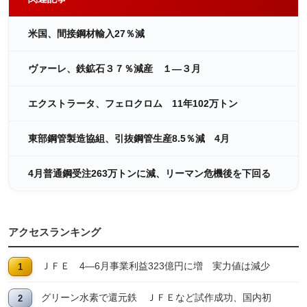
米国、間接鋼材輸入27％減
ヴァーレ、鉄鉱石３７％減産 １―３月
エクストラータ、フェロクロム 11年102万トン
東部鋼管製造協組、引抜鋼管生産8.5％減 4月
4月普通鋼受注263万トンに減、リーマン危機後を下回る
アクセスランキング
ＪＦＥ 4―6月事業利益323億円に増 実力値は減少
グリーン水素で還元鉄 ＪＦＥなど試作成功、国内初