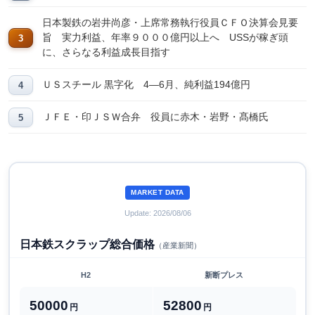
日本製鉄の岩井尚彦・上席常務執行役員ＣＦＯ決算会見要
旨 実力利益、年率９０００億円以上へ USSが稼ぎ頭
に、さらなる利益成長目指す
ＵＳスチール 黒字化 4―6月、純利益194億円
ＪＦＥ・印ＪＳＷ合弁 役員に赤木・岩野・髙橋氏
MARKET DATA
Update: 2026/08/06
日本鉄スクラップ総合価格
（産業新聞）
H2
新断プレス
50000
52800
円
円