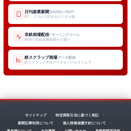
日刊産業新聞
DIGITAL+TEXT
→
PC・スマホで読めるデジタル版
非鉄相場配信
/ モーニングコール
→
毎朝の非鉄金属相場をお届け
鉄スクラップ相場
データ配信
→
鉄スクラップ市況データをリアルタイムで
サイトマップ
特定商取引法に基づく表記
新聞記事利用について
個人情報保護方針について