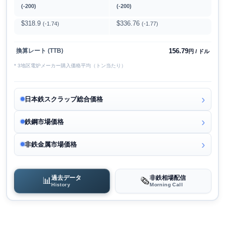
(-200)
(-200)
$318.9
$336.76
(-1.74)
(-1.77)
156.79
換算レート (TTB)
円 / ドル
* 3地区電炉メーカー購入価格平均（トン当たり）
日本鉄スクラップ総合価格
鉄鋼市場価格
非鉄金属市場価格
過去データ
非鉄相場配信
📊
🗞️
History
Morning Call