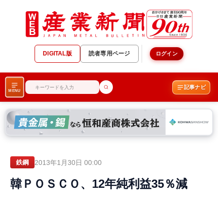
DIGITAL版
読者専用ページ
ログイン
記事ナビ
MENU
2013年1月30日 00:00
鉄鋼
韓ＰＯＳＣＯ、12年純利益35％減