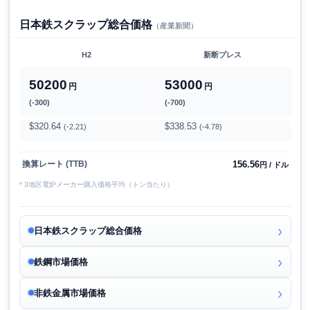
日本鉄スクラップ総合価格
（産業新聞）
H2
新断プレス
50200
53000
円
円
(-300)
(-700)
$320.64
$338.53
(-2.21)
(-4.78)
156.56
換算レート (TTB)
円 / ドル
* 3地区電炉メーカー購入価格平均（トン当たり）
日本鉄スクラップ総合価格
鉄鋼市場価格
非鉄金属市場価格