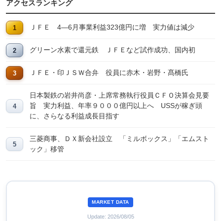
アクセスランキング
ＪＦＥ 4―6月事業利益323億円に増 実力値は減少
グリーン水素で還元鉄 ＪＦＥなど試作成功、国内初
ＪＦＥ・印ＪＳＷ合弁 役員に赤木・岩野・髙橋氏
日本製鉄の岩井尚彦・上席常務執行役員ＣＦＯ決算会見要
旨 実力利益、年率９０００億円以上へ USSが稼ぎ頭
に、さらなる利益成長目指す
三菱商事、ＤＸ新会社設立 「ミルボックス」「エムスト
ック」移管
MARKET DATA
Update: 2026/08/05