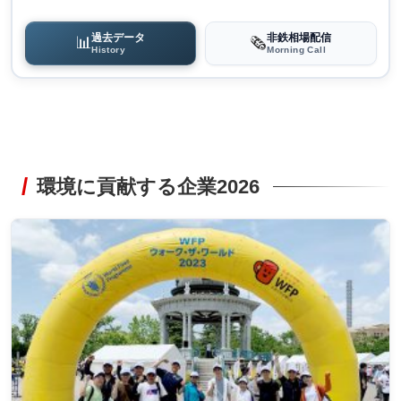
過去データ
非鉄相場配信
📊
🗞️
History
Morning Call
環境に貢献する企業2026