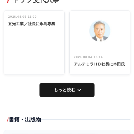
タックトレー
非鉄業界で
ディング 創
働く／女性
立30周年記念
管理職編
祝う 業界関
インタビュ
2026.08.05 11:00
INTERVIEW
INTERVIEW
係者ら220人
ー／社内ア
五光工業／社長に永島専務
出席
イデア発掘
し形に
2026.08.04 15:14
アルテミラＨＤ社長に本田氏
もっと読む
書籍・出版物