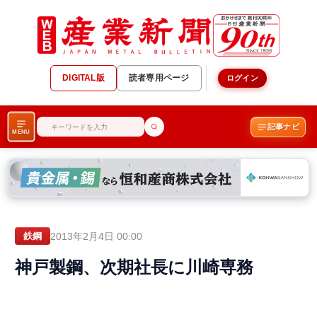
DIGITAL版
読者専用ページ
ログイン
記事ナビ
MENU
2013年2月4日 00:00
鉄鋼
神戸製鋼、次期社長に川崎専務