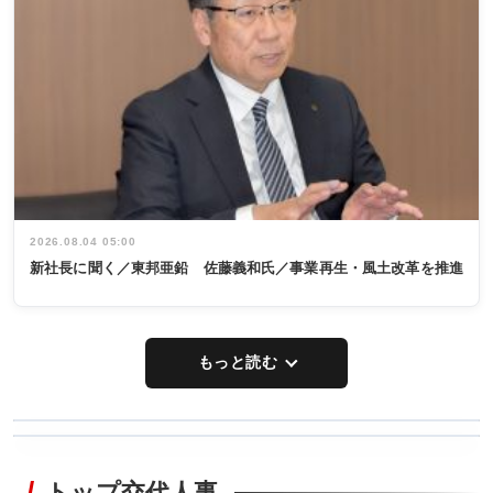
2026.08.04 05:00
新社長に聞く／東邦亜鉛 佐藤義和氏／事業再生・風土改革を推進
もっと読む
WORKING
RECYCLING
STYLE
トップ交代人事