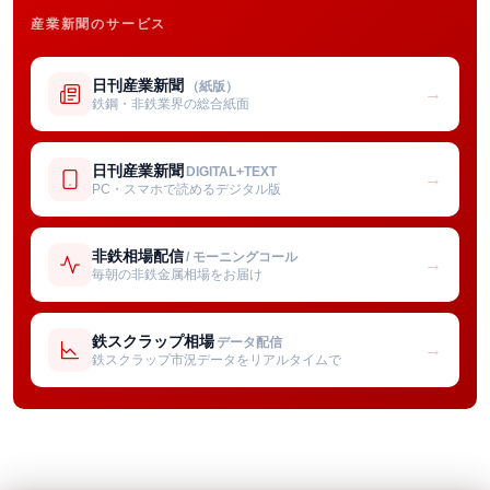
産業新聞のサービス
日刊産業新聞
（紙版）
→
鉄鋼・非鉄業界の総合紙面
日刊産業新聞
DIGITAL+TEXT
→
PC・スマホで読めるデジタル版
非鉄相場配信
/ モーニングコール
→
毎朝の非鉄金属相場をお届け
鉄スクラップ相場
データ配信
→
鉄スクラップ市況データをリアルタイムで