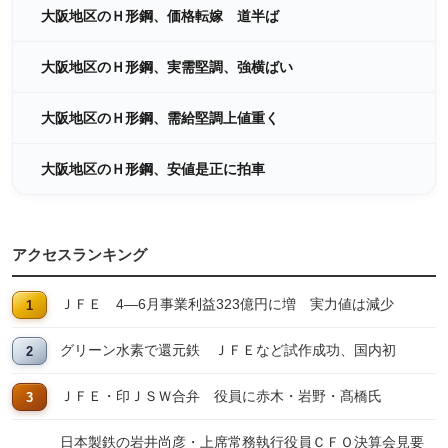
大阪地区のＨ形鋼、価格転嫁 道半ば
大阪地区のＨ形鋼、実需堅調、強横ばい
大阪地区のＨ形鋼、需給堅調上値重く
大阪地区のＨ形鋼、安値是正に拍車
アクセスランキング
ＪＦＥ 4―6月事業利益323億円に増 実力値は減少
グリーン水素で還元鉄 ＪＦＥなど試作成功、国内初
ＪＦＥ・印ＪＳＷ合弁 役員に赤木・岩野・髙橋氏
日本製鉄の岩井尚彦・上席常務執行役員ＣＦＯ決算会見要