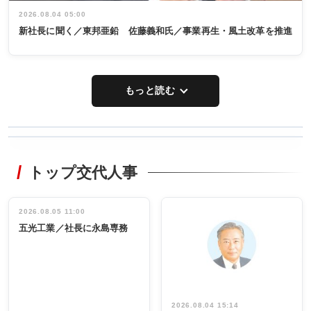
2026.08.04 05:00
新社長に聞く／東邦亜鉛 佐藤義和氏／事業再生・風土改革を推進
もっと読む
WORKING
RECYCLING
STYLE
トップ交代人事
タックトレー
非鉄業界で
ディング 創
働く／女性
立30周年記念
管理職編
祝う 業界関
インタビュ
2026.08.05 11:00
INTERVIEW
INTERVIEW
係者ら220人
ー／社内ア
五光工業／社長に永島専務
出席
イデア発掘
し形に
2026.08.04 15:14