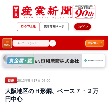
DIGITAL版
読者専用ページ
ログイン
記事ナビ
MENU
2013年5月17日 06:00
鉄鋼
大阪地区のＨ形鋼、ベース７・２万
円中心