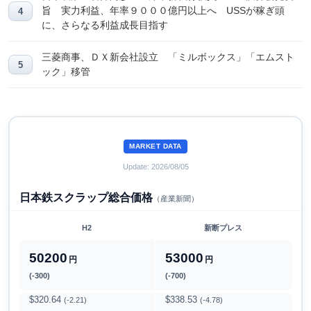
旨 実力利益、年率９０００億円以上へ USSが稼ぎ頭
に、さらなる利益成長目指す
三菱商事、ＤＸ新会社設立 「ミルボックス」「エムスト
ック」移管
MARKET DATA
Update: 2026/08/05
日本鉄スクラップ総合価格
（産業新聞）
H2
新断プレス
50200
53000
円
円
(-300)
(-700)
$320.64
$338.53
(-2.21)
(-4.78)