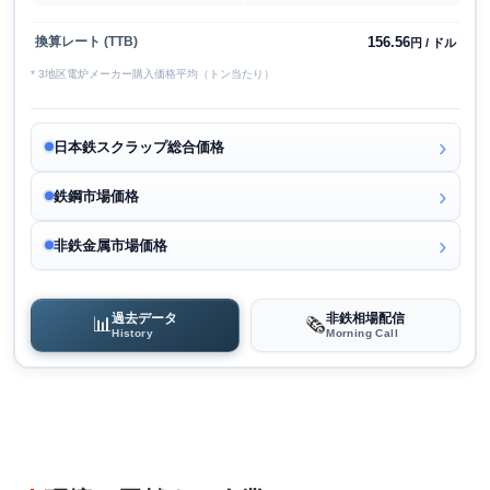
156.56
換算レート (TTB)
円 / ドル
* 3地区電炉メーカー購入価格平均（トン当たり）
日本鉄スクラップ総合価格
鉄鋼市場価格
非鉄金属市場価格
過去データ
非鉄相場配信
📊
🗞️
History
Morning Call