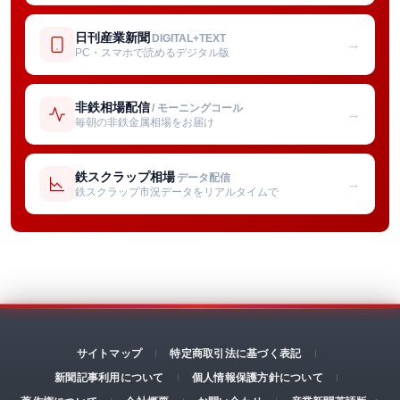
日刊産業新聞
DIGITAL+TEXT
→
PC・スマホで読めるデジタル版
非鉄相場配信
/ モーニングコール
→
毎朝の非鉄金属相場をお届け
鉄スクラップ相場
データ配信
→
鉄スクラップ市況データをリアルタイムで
サイトマップ
特定商取引法に基づく表記
新聞記事利用について
個人情報保護方針について