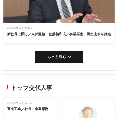
2026.08.04 05:00
新社長に聞く／東邦亜鉛 佐藤義和氏／事業再生・風土改革を推進
もっと読む
WORKING
RECYCLING
STYLE
トップ交代人事
タックトレー
非鉄業界で
ディング 創
働く／女性
立30周年記念
管理職編
祝う 業界関
インタビュ
2026.08.05 11:00
INTERVIEW
INTERVIEW
係者ら220人
ー／社内ア
五光工業／社長に永島専務
出席
イデア発掘
し形に