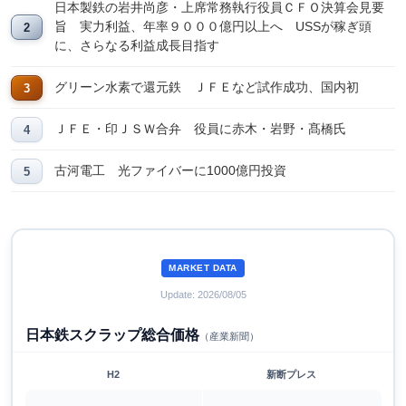
日本製鉄の岩井尚彦・上席常務執行役員ＣＦＯ決算会見要
旨 実力利益、年率９０００億円以上へ USSが稼ぎ頭
に、さらなる利益成長目指す
グリーン水素で還元鉄 ＪＦＥなど試作成功、国内初
ＪＦＥ・印ＪＳＷ合弁 役員に赤木・岩野・髙橋氏
古河電工 光ファイバーに1000億円投資
MARKET DATA
Update: 2026/08/05
日本鉄スクラップ総合価格
（産業新聞）
H2
新断プレス