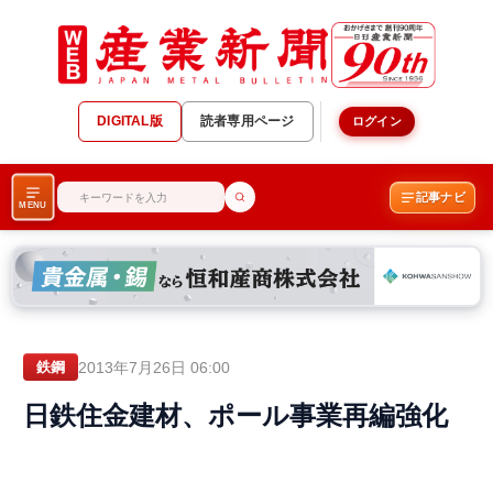
DIGITAL版
読者専用ページ
ログイン
記事ナビ
MENU
2013年7月26日 06:00
鉄鋼
日鉄住金建材、ポール事業再編強化