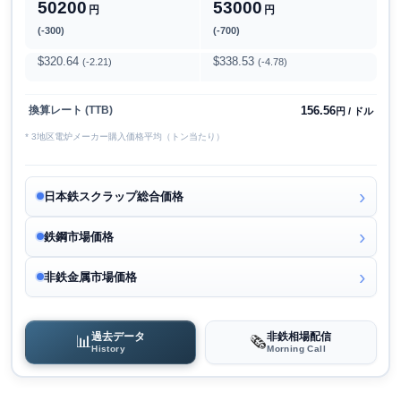
50200
53000
円
円
(-300)
(-700)
$320.64
$338.53
(-2.21)
(-4.78)
156.56
換算レート (TTB)
円 / ドル
* 3地区電炉メーカー購入価格平均（トン当たり）
日本鉄スクラップ総合価格
鉄鋼市場価格
非鉄金属市場価格
過去データ
非鉄相場配信
📊
🗞️
History
Morning Call