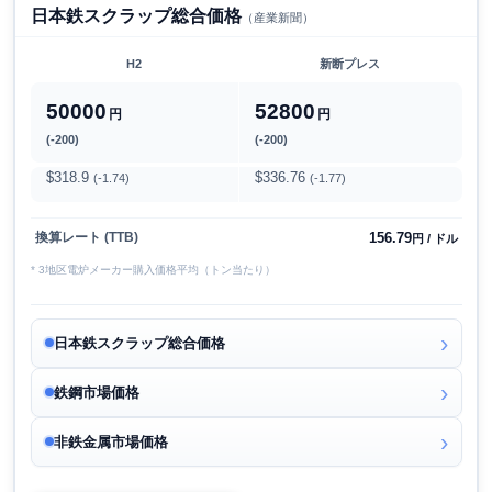
日本鉄スクラップ総合価格
（産業新聞）
H2
新断プレス
50000
52800
円
円
(-200)
(-200)
$318.9
$336.76
(-1.74)
(-1.77)
156.79
換算レート (TTB)
円 / ドル
* 3地区電炉メーカー購入価格平均（トン当たり）
日本鉄スクラップ総合価格
鉄鋼市場価格
非鉄金属市場価格