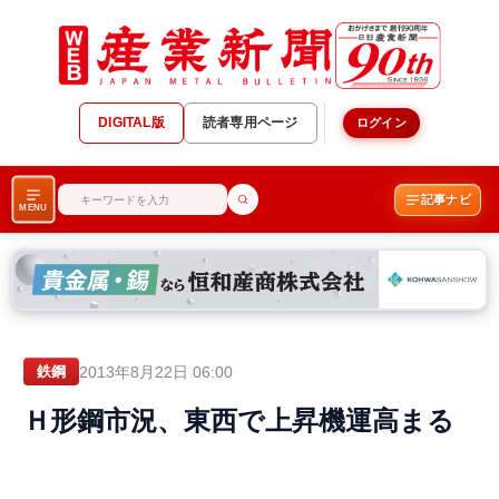
DIGITAL版
読者専用ページ
ログイン
記事ナビ
MENU
2013年8月22日 06:00
鉄鋼
Ｈ形鋼市況、東西で上昇機運高まる