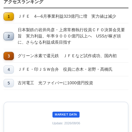
アクセスランキング
ＪＦＥ 4―6月事業利益323億円に増 実力値は減少
日本製鉄の岩井尚彦・上席常務執行役員ＣＦＯ決算会見要
旨 実力利益、年率９０００億円以上へ USSが稼ぎ頭
に、さらなる利益成長目指す
グリーン水素で還元鉄 ＪＦＥなど試作成功、国内初
ＪＦＥ・印ＪＳＷ合弁 役員に赤木・岩野・髙橋氏
古河電工 光ファイバーに1000億円投資
MARKET DATA
Update: 2026/08/06