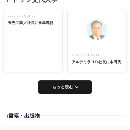
非鉄業界で
ディング 創
働く／女性
立30周年記念
管理職編
祝う 業界関
インタビュ
2026.08.05 11:00
INTERVIEW
INTERVIEW
係者ら220人
ー／社内ア
五光工業／社長に永島専務
出席
イデア発掘
し形に
2026.08.04 15:14
アルテミラＨＤ社長に本田氏
もっと読む
書籍・出版物