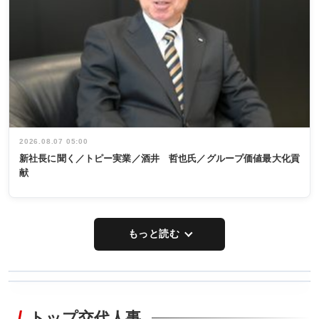
2026.08.07 05:00
新社長に聞く／トピー実業／酒井 哲也氏／グループ価値最大化貢
献
もっと読む
WORKING
RECYCLING
STYLE
トップ交代人事
タックトレー