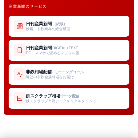
産業新聞のサービス
日刊産業新聞
（紙版）
→
鉄鋼・非鉄業界の総合紙面
日刊産業新聞
DIGITAL+TEXT
→
PC・スマホで読めるデジタル版
非鉄相場配信
/ モーニングコール
→
毎朝の非鉄金属相場をお届け
鉄スクラップ相場
データ配信
→
鉄スクラップ市況データをリアルタイムで