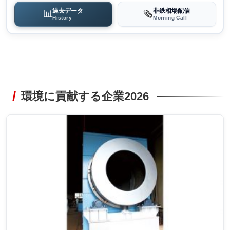
過去データ
非鉄相場配信
📊
🗞️
History
Morning Call
環境に貢献する企業2026