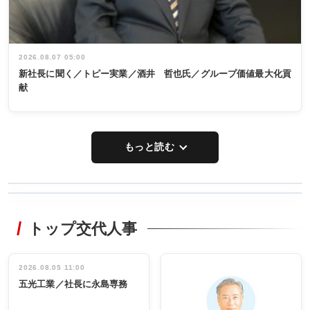
2026.08.07 05:00
新社長に聞く／トピー実業／酒井 哲也氏／グループ価値最大化貢
献
もっと読む
WORKING
RECYCLING
STYLE
トップ交代人事
タックトレー
非鉄業界で
ディング 創
働く／女性
立30周年記念
管理職編
祝う 業界関
インタビュ
2026.08.05 11:00
INTERVIEW
INTERVIEW
係者ら220人
ー／社内ア
五光工業／社長に永島専務
出席
イデア発掘
し形に