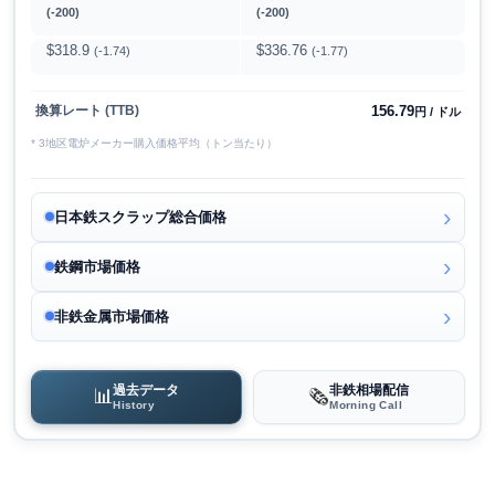
(-200)
(-200)
$318.9
$336.76
(-1.74)
(-1.77)
156.79
換算レート (TTB)
円 / ドル
* 3地区電炉メーカー購入価格平均（トン当たり）
日本鉄スクラップ総合価格
鉄鋼市場価格
非鉄金属市場価格
過去データ
非鉄相場配信
📊
🗞️
History
Morning Call