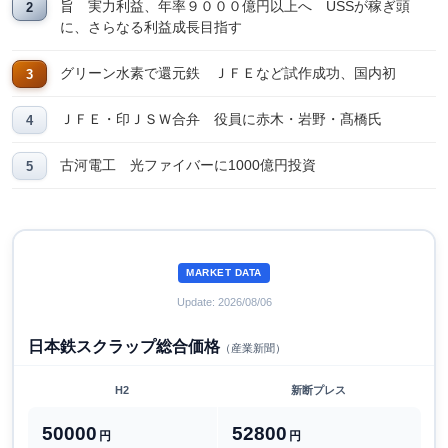
旨 実力利益、年率９０００億円以上へ USSが稼ぎ頭
に、さらなる利益成長目指す
グリーン水素で還元鉄 ＪＦＥなど試作成功、国内初
ＪＦＥ・印ＪＳＷ合弁 役員に赤木・岩野・髙橋氏
古河電工 光ファイバーに1000億円投資
MARKET DATA
Update: 2026/08/06
日本鉄スクラップ総合価格
（産業新聞）
H2
新断プレス
50000
52800
円
円