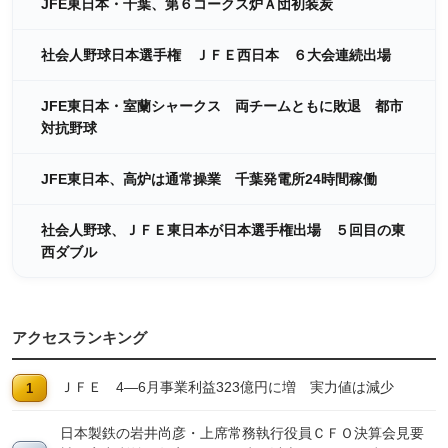
JFE東日本・千葉、第６コークス炉Ａ団初装炭
社会人野球日本選手権 ＪＦＥ西日本 ６大会連続出場
JFE東日本・室蘭シャークス 両チームともに敗退 都市
対抗野球
JFE東日本、高炉は通常操業 千葉発電所24時間稼働
社会人野球、ＪＦＥ東日本が日本選手権出場 ５回目の東
西ダブル
アクセスランキング
ＪＦＥ 4―6月事業利益323億円に増 実力値は減少
日本製鉄の岩井尚彦・上席常務執行役員ＣＦＯ決算会見要