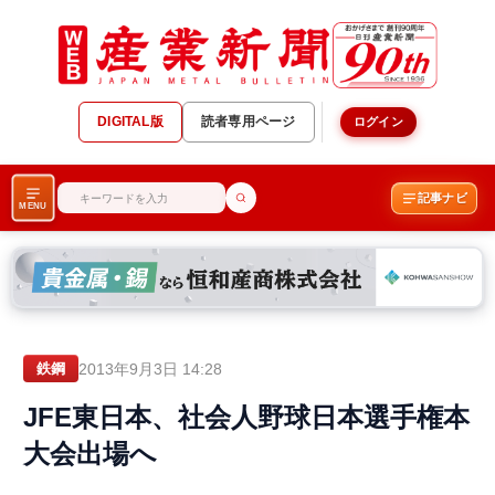
DIGITAL版
読者専用ページ
ログイン
記事ナビ
MENU
2013年9月3日 14:28
鉄鋼
JFE東日本、社会人野球日本選手権本
大会出場へ