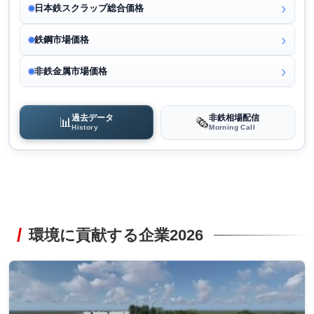
日本鉄スクラップ総合価格
鉄鋼市場価格
非鉄金属市場価格
過去データ
非鉄相場配信
📊
🗞️
History
Morning Call
環境に貢献する企業2026