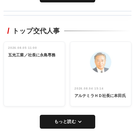
WORKING
RECYCLING
STYLE
トップ交代人事
タックトレー
非鉄業界で
ディング 創
働く／女性
立30周年記念
管理職編
祝う 業界関
インタビュ
2026.08.05 11:00
INTERVIEW
INTERVIEW
係者ら220人
ー／社内ア
五光工業／社長に永島専務
出席
イデア発掘
し形に
2026.08.04 15:14
アルテミラＨＤ社長に本田氏
もっと読む