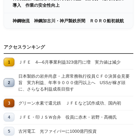
導入 作業の安全性向上
神鋼物流 神鋼加古川・神戸製鉄所間 ＲＯＲＯ船初就航
アクセスランキング
ＪＦＥ 4―6月事業利益323億円に増 実力値は減少
日本製鉄の岩井尚彦・上席常務執行役員ＣＦＯ決算会見要
旨 実力利益、年率９０００億円以上へ USSが稼ぎ頭
に、さらなる利益成長目指す
グリーン水素で還元鉄 ＪＦＥなど試作成功、国内初
ＪＦＥ・印ＪＳＷ合弁 役員に赤木・岩野・髙橋氏
古河電工 光ファイバーに1000億円投資