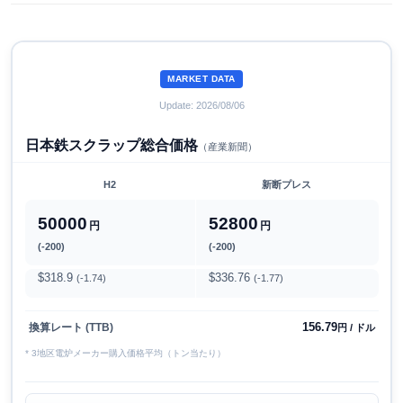
MARKET DATA
Update: 2026/08/06
日本鉄スクラップ総合価格
（産業新聞）
H2
新断プレス
50000
52800
円
円
(-200)
(-200)
$318.9
$336.76
(-1.74)
(-1.77)
156.79
換算レート (TTB)
円 / ドル
* 3地区電炉メーカー購入価格平均（トン当たり）