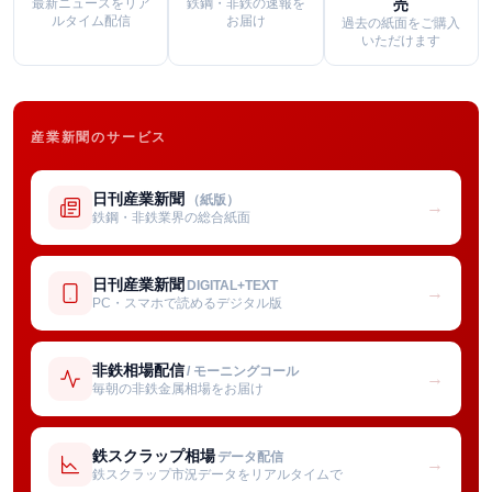
最新ニュースをリア
鉄鋼・非鉄の速報を
売
ルタイム配信
お届け
過去の紙面をご購入
いただけます
産業新聞のサービス
日刊産業新聞
（紙版）
→
鉄鋼・非鉄業界の総合紙面
日刊産業新聞
DIGITAL+TEXT
→
PC・スマホで読めるデジタル版
非鉄相場配信
/ モーニングコール
→
毎朝の非鉄金属相場をお届け
鉄スクラップ相場
データ配信
→
鉄スクラップ市況データをリアルタイムで