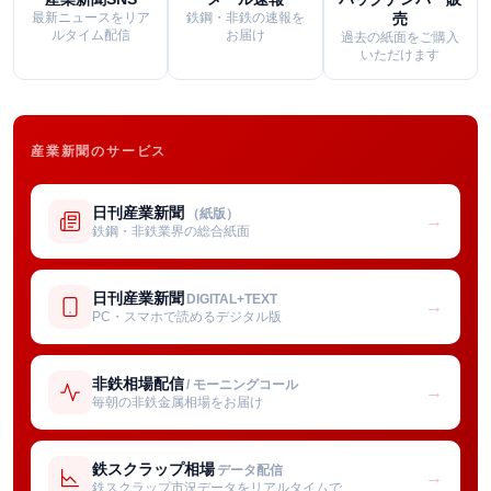
最新ニュースをリア
鉄鋼・非鉄の速報を
売
ルタイム配信
お届け
過去の紙面をご購入
いただけます
産業新聞のサービス
日刊産業新聞
（紙版）
→
鉄鋼・非鉄業界の総合紙面
日刊産業新聞
DIGITAL+TEXT
→
PC・スマホで読めるデジタル版
非鉄相場配信
/ モーニングコール
→
毎朝の非鉄金属相場をお届け
鉄スクラップ相場
データ配信
→
鉄スクラップ市況データをリアルタイムで