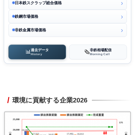
日本鉄スクラップ総合価格
鉄鋼市場価格
非鉄金属市場価格
過去データ
非鉄相場配信
📊
🗞️
History
Morning Call
環境に貢献する企業2026