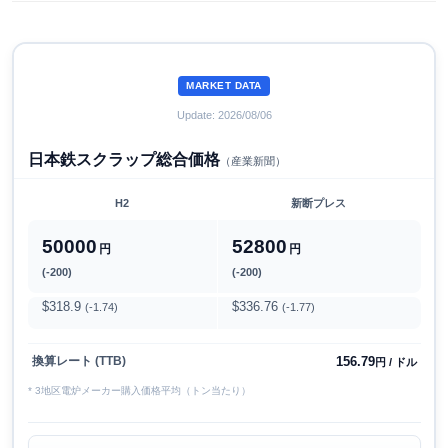
MARKET DATA
Update: 2026/08/06
日本鉄スクラップ総合価格
（産業新聞）
H2
新断プレス
50000
52800
円
円
(-200)
(-200)
$318.9
$336.76
(-1.74)
(-1.77)
156.79
換算レート (TTB)
円 / ドル
* 3地区電炉メーカー購入価格平均（トン当たり）