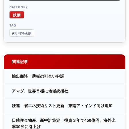
CATEGORY
鉄鋼
TAG
#大同特殊鋼
関連記事
輸出商談 薄板の引合い好調
アマダ、世界５極に地域統括社
鉄連 省エネ技術リスト更新 東南ア・インド向け追加
日鉄住金物産、新中計策定 投資３年で450億円、海外比
率30％に引上げ