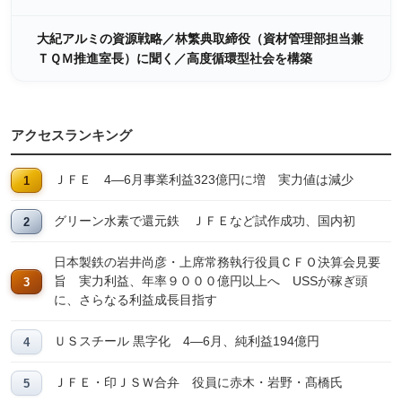
大紀アルミの資源戦略／林繁典取締役（資材管理部担当兼
ＴＱＭ推進室長）に聞く／高度循環型社会を構築
アクセスランキング
ＪＦＥ 4―6月事業利益323億円に増 実力値は減少
グリーン水素で還元鉄 ＪＦＥなど試作成功、国内初
日本製鉄の岩井尚彦・上席常務執行役員ＣＦＯ決算会見要
旨 実力利益、年率９０００億円以上へ USSが稼ぎ頭
に、さらなる利益成長目指す
ＵＳスチール 黒字化 4―6月、純利益194億円
ＪＦＥ・印ＪＳＷ合弁 役員に赤木・岩野・髙橋氏