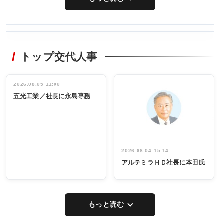
WORKING
RECYCLING
STYLE
トップ交代人事
タックトレー
非鉄業界で
ディング 創
働く／女性
立30周年記念
管理職編
祝う 業界関
インタビュ
2026.08.05 11:00
INTERVIEW
INTERVIEW
係者ら220人
ー／社内ア
五光工業／社長に永島専務
出席
イデア発掘
し形に
2026.08.04 15:14
アルテミラＨＤ社長に本田氏
もっと読む