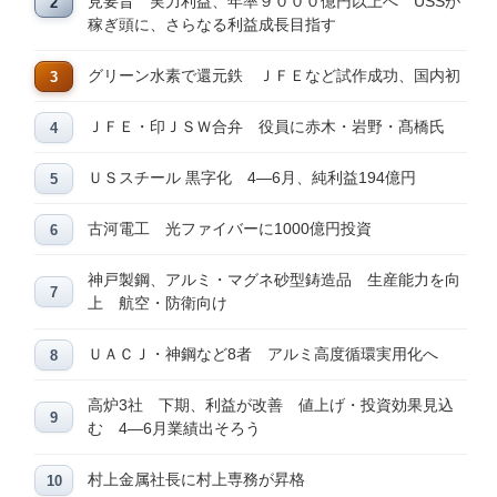
見要旨 実力利益、年率９０００億円以上へ USSが
稼ぎ頭に、さらなる利益成長目指す
グリーン水素で還元鉄 ＪＦＥなど試作成功、国内初
ＪＦＥ・印ＪＳＷ合弁 役員に赤木・岩野・髙橋氏
ＵＳスチール 黒字化 4―6月、純利益194億円
古河電工 光ファイバーに1000億円投資
神戸製鋼、アルミ・マグネ砂型鋳造品 生産能力を向
上 航空・防衛向け
ＵＡＣＪ・神鋼など8者 アルミ高度循環実用化へ
高炉3社 下期、利益が改善 値上げ・投資効果見込
む 4―6月業績出そろう
村上金属社長に村上専務が昇格