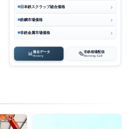
日本鉄スクラップ総合価格
鉄鋼市場価格
非鉄金属市場価格
過去データ
非鉄相場配信
📊
🗞️
History
Morning Call