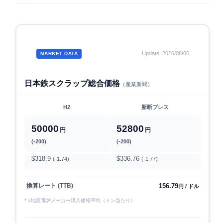
Update: 2026/08/06
MARKET DATA
日本鉄スクラップ総合価格
（産業新聞）
H2
新断プレス
50000
52800
円
円
(-200)
(-200)
$318.9
$336.76
(-1.74)
(-1.77)
156.79
換算レート (TTB)
円 / ドル
* 3地区電炉メーカー購入価格平均（トン当たり）