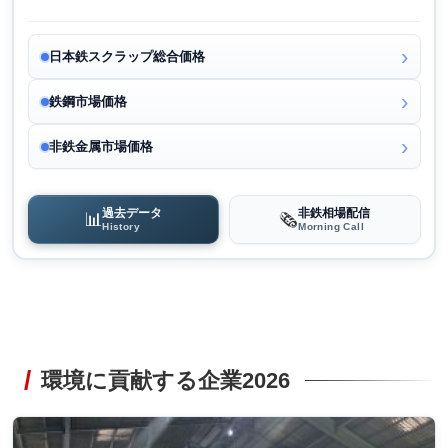
日本鉄スクラップ総合価格
鉄鋼市場価格
非鉄金属市場価格
過去データ
非鉄相場配信
📊
🗞️
History
Morning Call
環境に貢献する企業2026