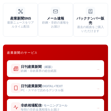
産業新聞SNS
メール速報
バックナンバー販
最新ニュースをリア
鉄鋼・非鉄の速報を
売
ルタイム配信
お届け
過去の紙面をご購入
いただけます
産業新聞のサービス
日刊産業新聞
（紙版）
→
鉄鋼・非鉄業界の総合紙面
日刊産業新聞
DIGITAL+TEXT
→
PC・スマホで読めるデジタル版
非鉄相場配信
/ モーニングコール
→
毎朝の非鉄金属相場をお届け