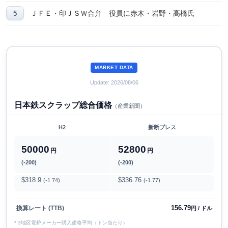
ＪＦＥ・印ＪＳＷ合弁 役員に赤木・岩野・髙橋氏
MARKET DATA
Update: 2026/08/06
日本鉄スクラップ総合価格
（産業新聞）
H2
新断プレス
50000
52800
円
円
(-200)
(-200)
$318.9
$336.76
(-1.74)
(-1.77)
156.79
換算レート (TTB)
円 / ドル
* 3地区電炉メーカー購入価格平均（トン当たり）