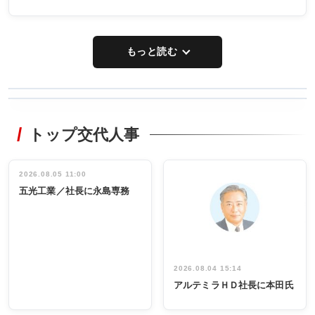
もっと読む
WORKING
RECYCLING
STYLE
トップ交代人事
タックトレー
非鉄業界で
ディング 創
働く／女性
立30周年記念
管理職編
祝う 業界関
インタビュ
2026.08.05 11:00
INTERVIEW
INTERVIEW
係者ら220人
ー／社内ア
五光工業／社長に永島専務
出席
イデア発掘
し形に
2026.08.04 15:14
アルテミラＨＤ社長に本田氏