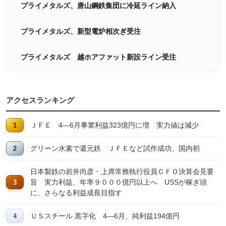
プライメタルズ、唐山鋼鉄集団に冷延ライン納入
プライメタルズ、新型電炉相次ぎ受注
プライメタルズ 越ホアファット新設ライン受注
アクセスランキング
ＪＦＥ 4―6月事業利益323億円に増 実力値は減少
グリーン水素で還元鉄 ＪＦＥなど試作成功、国内初
日本製鉄の岩井尚彦・上席常務執行役員ＣＦＯ決算会見要
旨 実力利益、年率９０００億円以上へ USSが稼ぎ頭
に、さらなる利益成長目指す
ＵＳスチール 黒字化 4―6月、純利益194億円