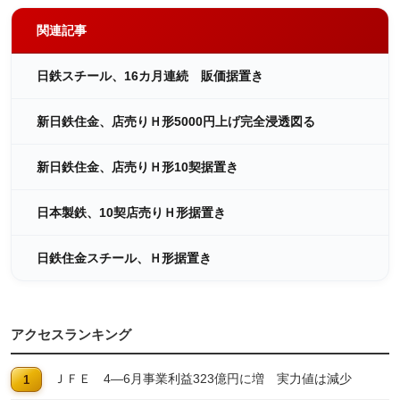
関連記事
日鉄スチール、16カ月連続 販価据置き
新日鉄住金、店売りＨ形5000円上げ完全浸透図る
新日鉄住金、店売りＨ形10契据置き
日本製鉄、10契店売りＨ形据置き
日鉄住金スチール、Ｈ形据置き
アクセスランキング
ＪＦＥ 4―6月事業利益323億円に増 実力値は減少