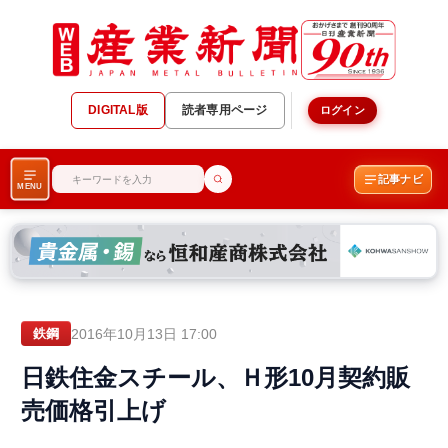
DIGITAL版
読者専用ページ
ログイン
記事ナビ
MENU
2016年10月13日 17:00
鉄鋼
日鉄住金スチール、Ｈ形10月契約販
売価格引上げ