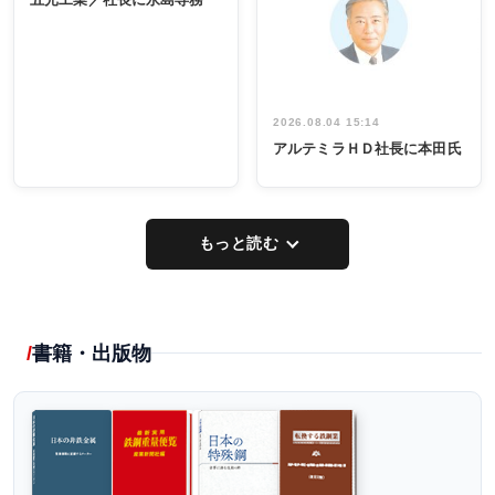
出席
イデア発掘
し形に
2026.08.04 15:14
アルテミラＨＤ社長に本田氏
もっと読む
書籍・出版物