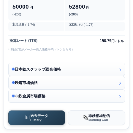
50000
52800
円
円
(-200)
(-200)
$318.9
$336.76
(-1.74)
(-1.77)
156.79
換算レート (TTB)
円 / ドル
* 3地区電炉メーカー購入価格平均（トン当たり）
日本鉄スクラップ総合価格
鉄鋼市場価格
非鉄金属市場価格
過去データ
非鉄相場配信
📊
🗞️
History
Morning Call