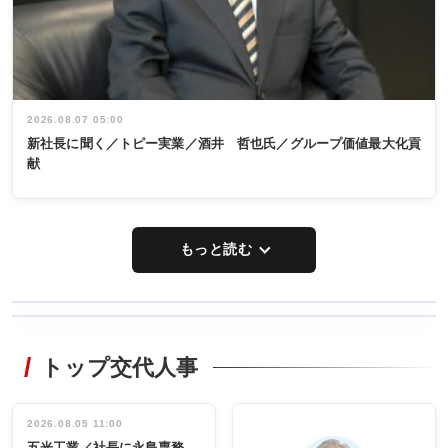
2026.08.07 05:00
新社長に聞く／トピー実業／酒井 哲也氏／グループ価値最大化貢
献
もっと読む
WORKING
RECYCLING
STYLE
トップ交代人事
タックトレー
非鉄業界で
ディング 創
働く／女性
立30周年記念
管理職編
祝う 業界関
インタビュ
2026.08.05 11:00
INTERVIEW
INTERVIEW
係者ら220人
ー／社内ア
五光工業／社長に永島専務