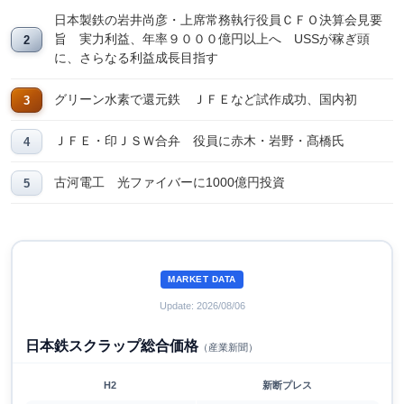
日本製鉄の岩井尚彦・上席常務執行役員ＣＦＯ決算会見要
旨 実力利益、年率９０００億円以上へ USSが稼ぎ頭
に、さらなる利益成長目指す
グリーン水素で還元鉄 ＪＦＥなど試作成功、国内初
ＪＦＥ・印ＪＳＷ合弁 役員に赤木・岩野・髙橋氏
古河電工 光ファイバーに1000億円投資
MARKET DATA
Update: 2026/08/06
日本鉄スクラップ総合価格
（産業新聞）
H2
新断プレス