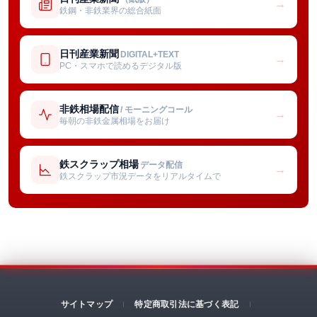
→
鉄鋼・非鉄業界の総合紙面
日刊産業新聞
DIGITAL+TEXT
→
PC・スマホで読めるデジタル版
非鉄相場配信
/ モーニングコール
→
毎朝の非鉄金属相場をお届け
鉄スクラップ相場
データ配信
→
鉄スクラップ市況データをリアルタイムで
サイトマップ
特定商取引法に基づく表記