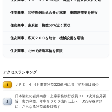
住友商事、印特殊鋼圧延合弁が稼働 車関連需要を捕捉
住友商事、豪炭鉱 権益50％近く買収
住友商事、広東２ＣＣを統合 機械設備を増強
住友商事、北米で鍛造車輪を拡販
アクセスランキング
ＪＦＥ 4―6月事業利益323億円に増 実力値は減少
日本製鉄の岩井尚彦・上席常務執行役員ＣＦＯ決算会見要
旨 実力利益、年率９０００億円以上へ USSが稼ぎ頭
に、さらなる利益成長目指す