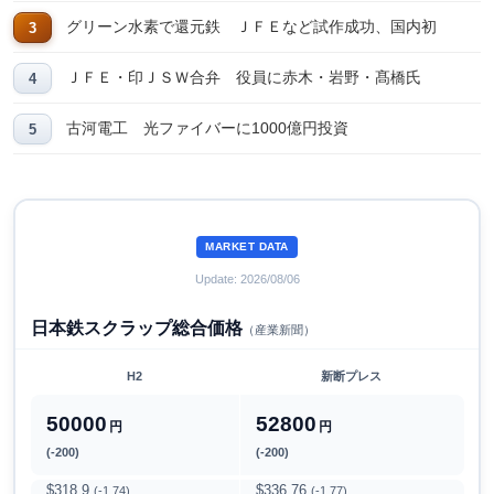
グリーン水素で還元鉄 ＪＦＥなど試作成功、国内初
ＪＦＥ・印ＪＳＷ合弁 役員に赤木・岩野・髙橋氏
古河電工 光ファイバーに1000億円投資
MARKET DATA
Update: 2026/08/06
日本鉄スクラップ総合価格
（産業新聞）
H2
新断プレス
50000
52800
円
円
(-200)
(-200)
$318.9
$336.76
(-1.74)
(-1.77)