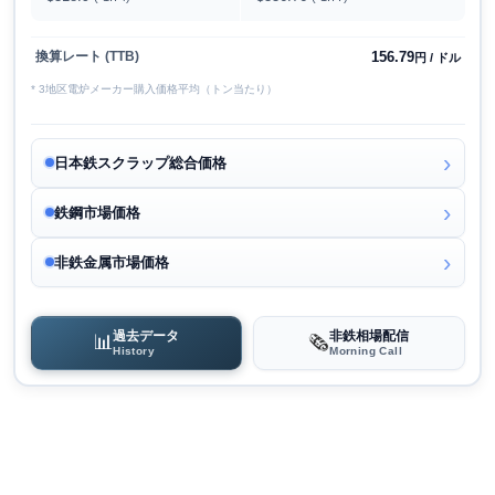
156.79
換算レート (TTB)
円 / ドル
* 3地区電炉メーカー購入価格平均（トン当たり）
日本鉄スクラップ総合価格
鉄鋼市場価格
非鉄金属市場価格
過去データ
非鉄相場配信
📊
🗞️
History
Morning Call