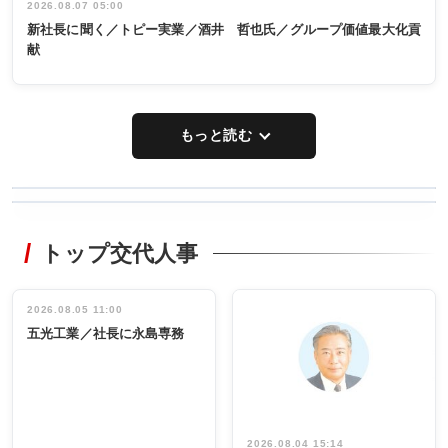
2026.08.07 05:00
新社長に聞く／トピー実業／酒井 哲也氏／グループ価値最大化貢
献
もっと読む
WORKING
RECYCLING
STYLE
トップ交代人事
タックトレー
非鉄業界で
ディング 創
働く／女性
立30周年記念
管理職編
祝う 業界関
インタビュ
2026.08.05 11:00
INTERVIEW
INTERVIEW
係者ら220人
ー／社内ア
五光工業／社長に永島専務
出席
イデア発掘
し形に
2026.08.04 15:14