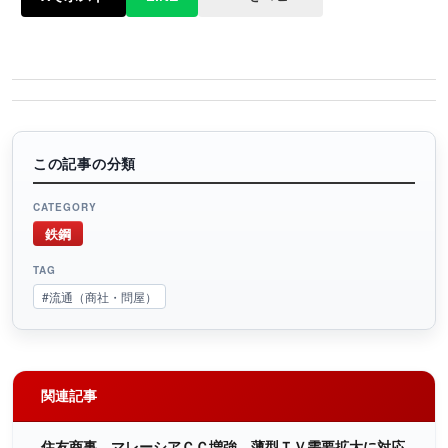
この記事の分類
CATEGORY
鉄鋼
TAG
#流通（商社・問屋）
関連記事
住友商事、マレーシアＣＣ増強 薄型ＴＶ需要拡大に対応