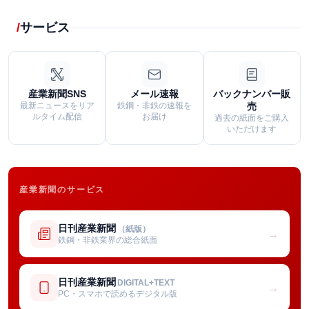
サービス
産業新聞SNS
メール速報
バックナンバー販
最新ニュースをリア
鉄鋼・非鉄の速報を
売
ルタイム配信
お届け
過去の紙面をご購入
いただけます
産業新聞のサービス
日刊産業新聞
（紙版）
→
鉄鋼・非鉄業界の総合紙面
日刊産業新聞
DIGITAL+TEXT
→
PC・スマホで読めるデジタル版