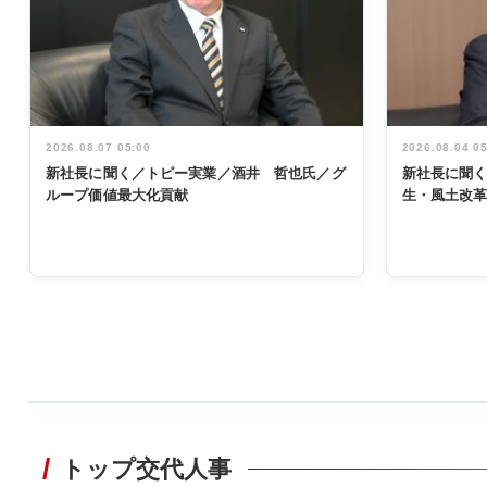
2026.08.07 05:00
2026.08.04 0
新社長に聞く／トピー実業／酒井 哲也氏／グ
新社長に聞
ループ価値最大化貢献
生・風土改
WORKING
STYLE
トップ交代人事
非鉄業界で