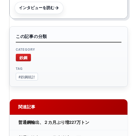
インタビューを読む
この記事の分類
CATEGORY
鉄鋼
TAG
#鉄鋼統計
関連記事
普通鋼輸出、２カ月ぶり増227万トン