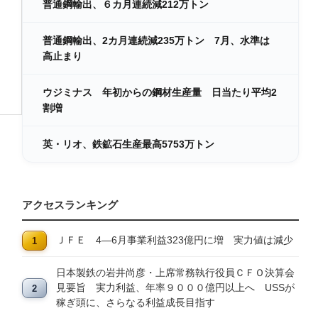
普通鋼輸出、６カ月連続減212万トン
普通鋼輸出、2カ月連続減235万トン 7月、水準は
高止まり
ウジミナス 年初からの鋼材生産量 日当たり平均2
割増
英・リオ、鉄鉱石生産最高5753万トン
アクセスランキング
ＪＦＥ 4―6月事業利益323億円に増 実力値は減少
日本製鉄の岩井尚彦・上席常務執行役員ＣＦＯ決算会
見要旨 実力利益、年率９０００億円以上へ USSが
稼ぎ頭に、さらなる利益成長目指す