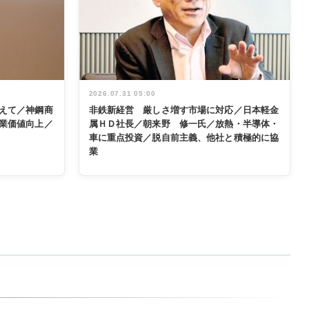
2026.07.31 05:00
えて／神鋼商
非鉄新経営 厳しさ増す市場に対応／日本軽金
業価値向上／
属ＨＤ社長／朝来野 修一氏／放熱・半導体・
車に重点投資／脱自前主義、他社と積極的に協
業