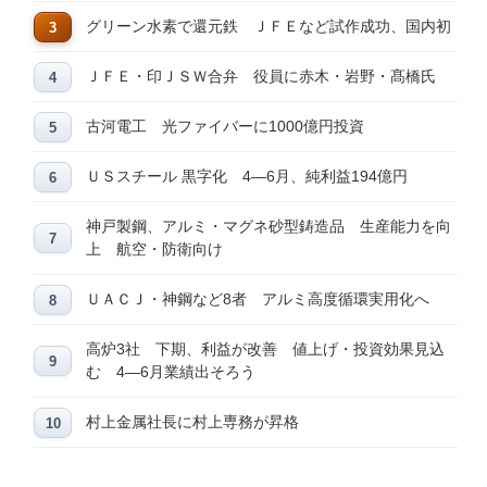
グリーン水素で還元鉄 ＪＦＥなど試作成功、国内初
ＪＦＥ・印ＪＳＷ合弁 役員に赤木・岩野・髙橋氏
古河電工 光ファイバーに1000億円投資
ＵＳスチール 黒字化 4―6月、純利益194億円
神戸製鋼、アルミ・マグネ砂型鋳造品 生産能力を向
上 航空・防衛向け
ＵＡＣＪ・神鋼など8者 アルミ高度循環実用化へ
高炉3社 下期、利益が改善 値上げ・投資効果見込
む 4―6月業績出そろう
村上金属社長に村上専務が昇格