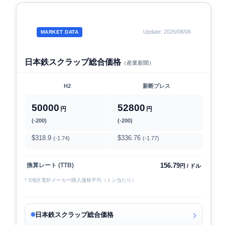
Update: 2026/08/06
MARKET DATA
日本鉄スクラップ総合価格
（産業新聞）
H2
新断プレス
50000
52800
円
円
(-200)
(-200)
$318.9
$336.76
(-1.74)
(-1.77)
156.79
換算レート (TTB)
円 / ドル
* 3地区電炉メーカー購入価格平均（トン当たり）
日本鉄スクラップ総合価格