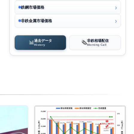
鉄鋼市場価格
非鉄金属市場価格
過去データ
非鉄相場配信
📊
🗞️
History
Morning Call