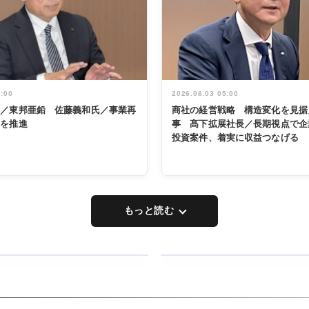
5:00
2026.08.03 05:00
く／東邦亜鉛 佐藤義和氏／事業再
商社の経営戦略 構造変化を見据
革を推進
事 髙下拡展社長／長期視点で企
投資案件、着実に収益つなげる
もっと読む
RECYCLING
タックトレー
ディング 創