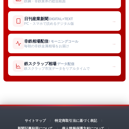
鉄鋼・非鉄業界の総合紙面
日刊産業新聞
DIGITAL+TEXT
→
PC・スマホで読めるデジタル版
非鉄相場配信
/ モーニングコール
→
毎朝の非鉄金属相場をお届け
鉄スクラップ相場
データ配信
→
鉄スクラップ市況データをリアルタイムで
サイトマップ
特定商取引法に基づく表記
新聞記事利用について
個人情報保護方針について