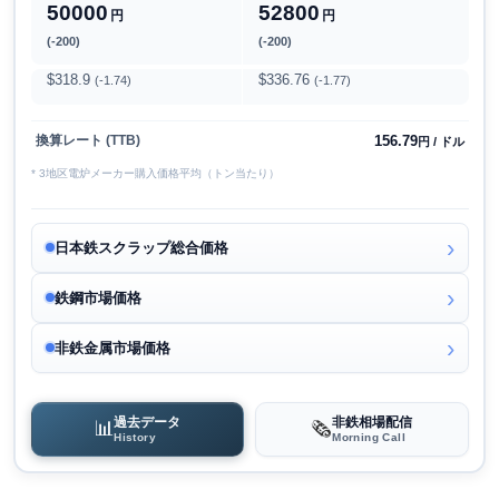
50000
52800
円
円
(-200)
(-200)
$318.9
$336.76
(-1.74)
(-1.77)
156.79
換算レート (TTB)
円 / ドル
* 3地区電炉メーカー購入価格平均（トン当たり）
日本鉄スクラップ総合価格
鉄鋼市場価格
非鉄金属市場価格
過去データ
非鉄相場配信
📊
🗞️
History
Morning Call