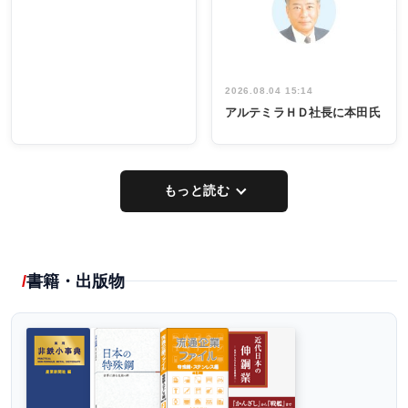
イデア発掘
し形に
2026.08.04 15:14
アルテミラＨＤ社長に本田氏
もっと読む
書籍・出版物