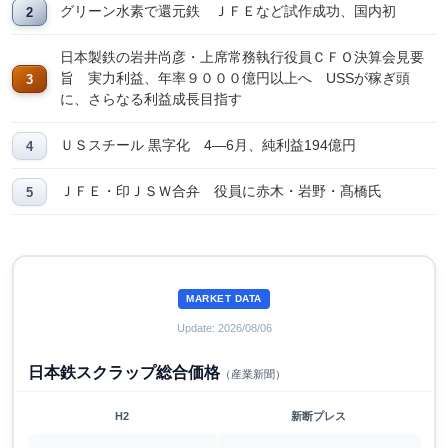
グリーン水素で還元鉄 ＪＦＥなど試作成功、国内初
日本製鉄の岩井尚彦・上席常務執行役員ＣＦＯ決算会見要
旨 実力利益、年率９０００億円以上へ USSが稼ぎ頭
に、さらなる利益成長目指す
ＵＳスチール 黒字化 4―6月、純利益194億円
ＪＦＥ・印ＪＳＷ合弁 役員に赤木・岩野・髙橋氏
MARKET DATA
Update: 2026/08/06
日本鉄スクラップ総合価格
（産業新聞）
H2
新断プレス