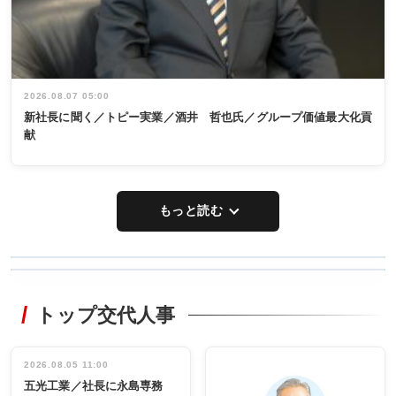
2026.08.07 05:00
新社長に聞く／トピー実業／酒井 哲也氏／グループ価値最大化貢
献
もっと読む
WORKING
RECYCLING
STYLE
トップ交代人事
タックトレー
非鉄業界で
ディング 創
働く／女性
立30周年記念
管理職編
祝う 業界関
インタビュ
2026.08.05 11:00
INTERVIEW
INTERVIEW
係者ら220人
ー／社内ア
五光工業／社長に永島専務
出席