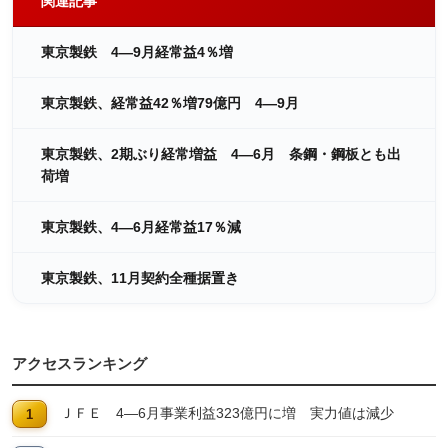
関連記事
東京製鉄 4―9月経常益4％増
東京製鉄、経常益42％増79億円 4―9月
東京製鉄、2期ぶり経常増益 4―6月 条鋼・鋼板とも出
荷増
東京製鉄、4―6月経常益17％減
東京製鉄、11月契約全種据置き
アクセスランキング
ＪＦＥ 4―6月事業利益323億円に増 実力値は減少