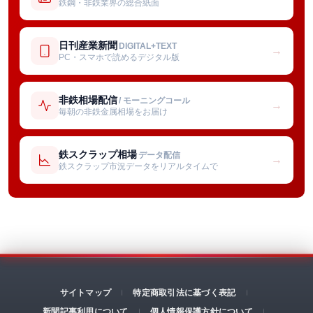
鉄鋼・非鉄業界の総合紙面
日刊産業新聞
DIGITAL+TEXT
→
PC・スマホで読めるデジタル版
非鉄相場配信
/ モーニングコール
→
毎朝の非鉄金属相場をお届け
鉄スクラップ相場
データ配信
→
鉄スクラップ市況データをリアルタイムで
サイトマップ
特定商取引法に基づく表記
新聞記事利用について
個人情報保護方針について