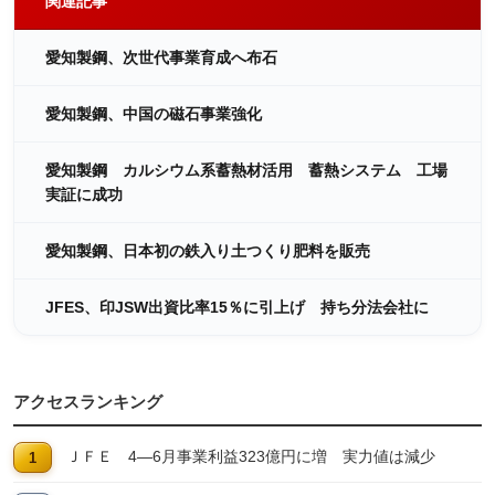
関連記事
愛知製鋼、次世代事業育成へ布石
愛知製鋼、中国の磁石事業強化
愛知製鋼 カルシウム系蓄熱材活用 蓄熱システム 工場
実証に成功
愛知製鋼、日本初の鉄入り土つくり肥料を販売
JFES、印JSW出資比率15％に引上げ 持ち分法会社に
アクセスランキング
ＪＦＥ 4―6月事業利益323億円に増 実力値は減少