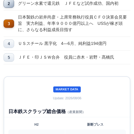
グリーン水素で還元鉄 ＪＦＥなど試作成功、国内初
日本製鉄の岩井尚彦・上席常務執行役員ＣＦＯ決算会見要
旨 実力利益、年率９０００億円以上へ USSが稼ぎ頭
に、さらなる利益成長目指す
ＵＳスチール 黒字化 4―6月、純利益194億円
ＪＦＥ・印ＪＳＷ合弁 役員に赤木・岩野・髙橋氏
MARKET DATA
Update: 2026/08/06
日本鉄スクラップ総合価格
（産業新聞）
H2
新断プレス