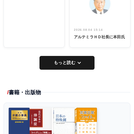
イデア発掘
し形に
2026.08.04 15:14
アルテミラＨＤ社長に本田氏
もっと読む
書籍・出版物