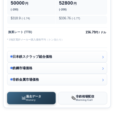
50000
52800
円
円
(-200)
(-200)
$318.9
$336.76
(-1.74)
(-1.77)
156.79
換算レート (TTB)
円 / ドル
* 3地区電炉メーカー購入価格平均（トン当たり）
日本鉄スクラップ総合価格
鉄鋼市場価格
非鉄金属市場価格
過去データ
非鉄相場配信
📊
🗞️
History
Morning Call