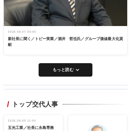
2026.08.07 05:00
新社長に聞く／トピー実業／酒井 哲也氏／グループ価値最大化貢
献
もっと読む
WORKING
RECYCLING
STYLE
トップ交代人事
タックトレー
非鉄業界で
ディング 創
働く／女性
立30周年記念
管理職編
祝う 業界関
インタビュ
2026.08.05 11:00
INTERVIEW
INTERVIEW
係者ら220人
ー／社内ア
五光工業／社長に永島専務
出席