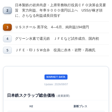
日本製鉄の岩井尚彦・上席常務執行役員ＣＦＯ決算会見要
旨 実力利益、年率９０００億円以上へ USSが稼ぎ頭
に、さらなる利益成長目指す
ＵＳスチール 黒字化 4―6月、純利益194億円
グリーン水素で還元鉄 ＪＦＥなど試作成功、国内初
ＪＦＥ・印ＪＳＷ合弁 役員に赤木・岩野・髙橋氏
MARKET DATA
Update: 2026/08/07
日本鉄スクラップ総合価格
（産業新聞）
H2
新断プレス