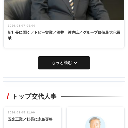
2026.08.07 05:00
新社長に聞く／トピー実業／酒井 哲也氏／グループ価値最大化貢
献
もっと読む
WORKING
RECYCLING
STYLE
トップ交代人事
タックトレー
非鉄業界で
ディング 創
働く／女性
立30周年記念
管理職編
祝う 業界関
インタビュ
2026.08.05 11:00
INTERVIEW
INTERVIEW
係者ら220人
ー／社内ア
五光工業／社長に永島専務
出席
イデア発掘