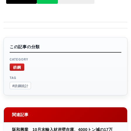
この記事の分類
CATEGORY
鉄鋼
TAG
#鉄鋼統計
関連記事
阪和興業 10月末輸入材岸壁在庫、4000トン減の17万