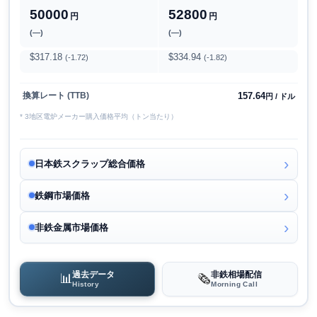
50000
52800
円
円
(―)
(―)
$317.18
$334.94
(-1.72)
(-1.82)
157.64
換算レート (TTB)
円 / ドル
* 3地区電炉メーカー購入価格平均（トン当たり）
日本鉄スクラップ総合価格
鉄鋼市場価格
非鉄金属市場価格
過去データ
非鉄相場配信
📊
🗞️
History
Morning Call