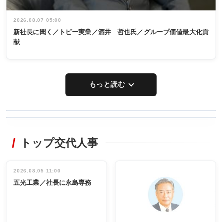
2026.08.07 05:00
新社長に聞く／トピー実業／酒井 哲也氏／グループ価値最大化貢
献
もっと読む
WORKING
RECYCLING
STYLE
トップ交代人事
タックトレー
非鉄業界で
ディング 創
働く／女性
立30周年記念
管理職編
祝う 業界関
インタビュ
2026.08.05 11:00
INTERVIEW
INTERVIEW
係者ら220人
ー／社内ア
五光工業／社長に永島専務
出席
イデア発掘
し形に