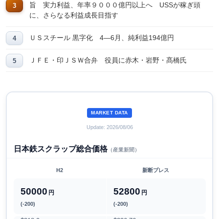
旨 実力利益、年率９０００億円以上へ USSが稼ぎ頭
に、さらなる利益成長目指す
ＵＳスチール 黒字化 4―6月、純利益194億円
ＪＦＥ・印ＪＳＷ合弁 役員に赤木・岩野・髙橋氏
MARKET DATA
Update: 2026/08/06
日本鉄スクラップ総合価格
（産業新聞）
H2
新断プレス
50000
52800
円
円
(-200)
(-200)