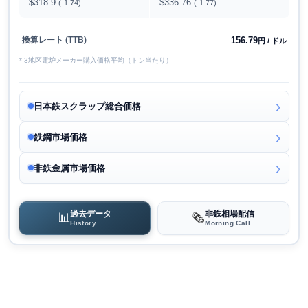
$318.9
$336.76
(-1.74)
(-1.77)
156.79
換算レート (TTB)
円 / ドル
* 3地区電炉メーカー購入価格平均（トン当たり）
日本鉄スクラップ総合価格
鉄鋼市場価格
非鉄金属市場価格
過去データ
非鉄相場配信
📊
🗞️
History
Morning Call