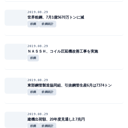
2019.08.29
世界粗鋼、7月1億5670万トンに減
鉄鋼
鉄鋼統計
2019.08.29
ＮＡＳＳＨ、コイル圧延機改善工事を実施
鉄鋼
2019.08.29
東部鋼管製造協同組、引抜鋼管生産6月は7374トン
鉄鋼
鉄鋼統計
2019.08.29
建機出荷額、20年度見通し2.7兆円
鉄鋼
鉄鋼統計