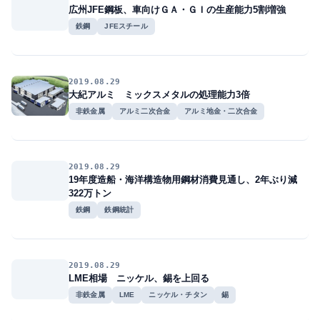
広州JFE鋼板、車向けＧＡ・ＧＩの生産能力5割増強
鉄鋼
JFEスチール
2019.08.29
大紀アルミ ミックスメタルの処理能力3倍
非鉄金属
アルミ二次合金
アルミ地金・二次合金
2019.08.29
19年度造船・海洋構造物用鋼材消費見通し、2年ぶり減
322万トン
鉄鋼
鉄鋼統計
2019.08.29
LME相場 ニッケル、錫を上回る
非鉄金属
LME
ニッケル・チタン
錫