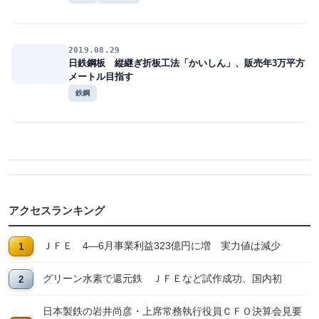
2019.08.29
日鉄鋼板 縦継ぎ折板工法「かいしん」、販売年3万平方
メートル目指す
鉄鋼
アクセスランキング
ＪＦＥ 4―6月事業利益323億円に増 実力値は減少
グリーン水素で還元鉄 ＪＦＥなど試作成功、国内初
日本製鉄の岩井尚彦・上席常務執行役員ＣＦＯ決算会見要