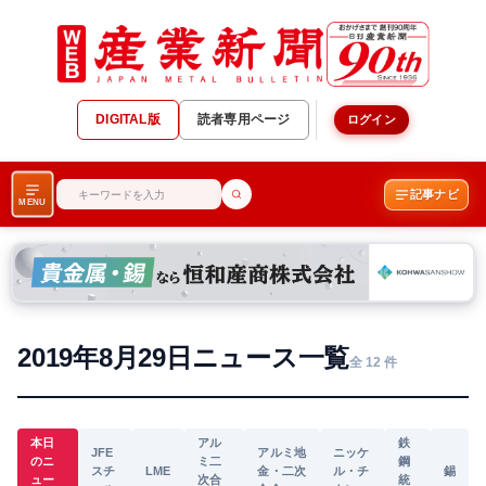
DIGITAL版
読者専用ページ
ログイン
記事ナビ
MENU
2019年8月29日ニュース一覧
全 12 件
本日
アル
鉄
JFE
アルミ地
ニッケ
のニ
ミ二
鋼
スチ
LME
金・二次
ル・チ
錫
ュー
次合
統