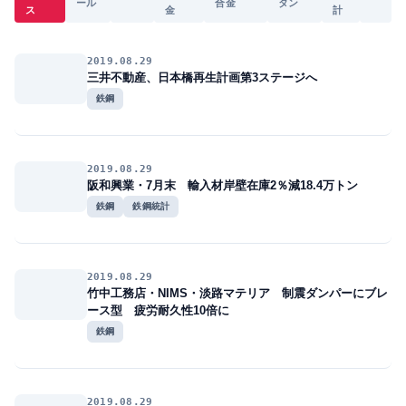
ール
合金
タン
ス
金
計
2019.08.29
三井不動産、日本橋再生計画第3ステージへ
鉄鋼
2019.08.29
阪和興業・7月末 輸入材岸壁在庫2％減18.4万トン
鉄鋼
鉄鋼統計
2019.08.29
竹中工務店・NIMS・淡路マテリア 制震ダンパーにブレ
ース型 疲労耐久性10倍に
鉄鋼
2019.08.29