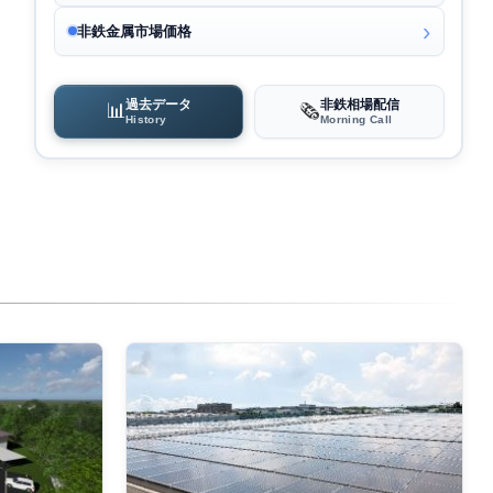
非鉄金属市場価格
過去データ
非鉄相場配信
📊
🗞️
History
Morning Call