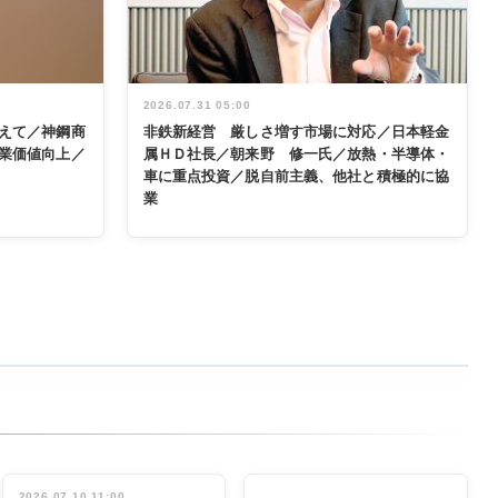
2026.07.31 05:00
えて／神鋼商
非鉄新経営 厳しさ増す市場に対応／日本軽金
業価値向上／
属ＨＤ社長／朝来野 修一氏／放熱・半導体・
車に重点投資／脱自前主義、他社と積極的に協
業
2026.07.10 11:00