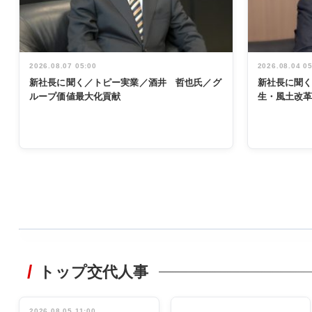
2026.08.07 05:00
2026.08.04 0
新社長に聞く／トピー実業／酒井 哲也氏／グ
新社長に聞
ループ価値最大化貢献
生・風土改
WORKING
STYLE
トップ交代人事
非鉄業界で
働く／女性
管理職編
2026.08.05 11:00