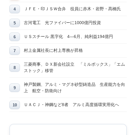
ＪＦＥ・印ＪＳＷ合弁 役員に赤木・岩野・髙橋氏
古河電工 光ファイバーに1000億円投資
ＵＳスチール 黒字化 4―6月、純利益194億円
村上金属社長に村上専務が昇格
三菱商事、ＤＸ新会社設立 「ミルボックス」「エム
ストック」移管
神戸製鋼、アルミ・マグネ砂型鋳造品 生産能力を向
上 航空・防衛向け
ＵＡＣＪ・神鋼など8者 アルミ高度循環実用化へ