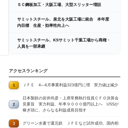
ＳＣ鋼板加工・大阪工場、大型スリッター増設
サミットスチール、泉北を大阪工場に統合 本年度
内目標 生産・効率性向上へ
サミットスチール、KSサミット千葉工場から商権・
人員を一部承継
アクセスランキング
ＪＦＥ 4―6月事業利益323億円に増 実力値は減少
日本製鉄の岩井尚彦・上席常務執行役員ＣＦＯ決算会
見要旨 実力利益、年率９０００億円以上へ USSが
稼ぎ頭に、さらなる利益成長目指す
グリーン水素で還元鉄 ＪＦＥなど試作成功、国内初