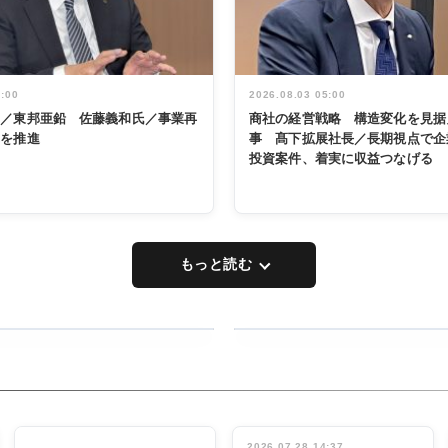
5:00
2026.08.03 05:00
く／東邦亜鉛 佐藤義和氏／事業再
商社の経営戦略 構造変化を見据
革を推進
事 髙下拡展社長／長期視点で企
投資案件、着実に収益つなげる
もっと読む
RECYCLING
タックトレー
ディング 創
立30周年記
INTERVIEW
念祝う 業界
2026.07.28 14:37