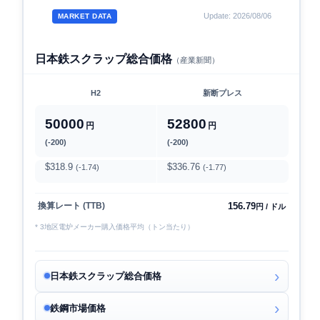
Update: 2026/08/06
MARKET DATA
日本鉄スクラップ総合価格
（産業新聞）
H2
新断プレス
50000
52800
円
円
(-200)
(-200)
$318.9
$336.76
(-1.74)
(-1.77)
156.79
換算レート (TTB)
円 / ドル
* 3地区電炉メーカー購入価格平均（トン当たり）
日本鉄スクラップ総合価格
鉄鋼市場価格