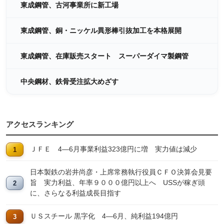
東成鋼管、古河事業所に新工場
東成鋼管、銅・ニッケル異形棒引抜加工を本格展開
東成鋼管、在庫販売スタート スーパーダイマ製鋼管
中央鋼材、鉄骨受注拡大めざす
アクセスランキング
ＪＦＥ 4―6月事業利益323億円に増 実力値は減少
日本製鉄の岩井尚彦・上席常務執行役員ＣＦＯ決算会見要
旨 実力利益、年率９０００億円以上へ USSが稼ぎ頭
に、さらなる利益成長目指す
ＵＳスチール 黒字化 4―6月、純利益194億円