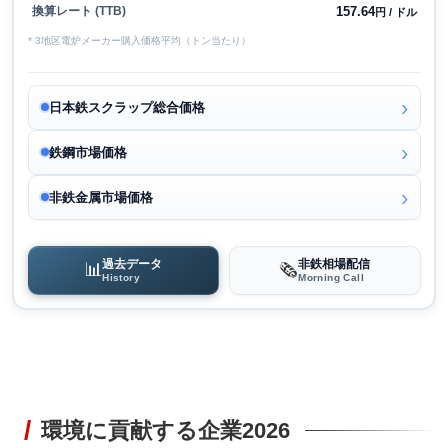
157.64
換算レート (TTB)
円 / ドル
* 3地区電炉メーカー購入価格平均（トン当たり）
日本鉄スクラップ総合価格
鉄鋼市場価格
非鉄金属市場価格
過去データ
非鉄相場配信
📊
🗞️
History
Morning Call
環境に貢献する企業2026