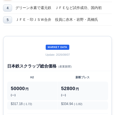
グリーン水素で還元鉄 ＪＦＥなど試作成功、国内初
ＪＦＥ・印ＪＳＷ合弁 役員に赤木・岩野・髙橋氏
MARKET DATA
Update: 2026/08/07
日本鉄スクラップ総合価格
（産業新聞）
H2
新断プレス
50000
52800
円
円
(―)
(―)
$317.18
$334.94
(-1.72)
(-1.82)