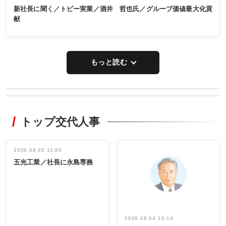
新社長に聞く／トピー実業／酒井 哲也氏／グループ価値最大化貢
献
もっと読む
WORKING
RECYCLING
STYLE
トップ交代人事
タックトレー
非鉄業界で
ディング 創
働く／女性
立30周年記念
管理職編
祝う 業界関
インタビュ
2026.08.05 11:00
INTERVIEW
INTERVIEW
係者ら220人
ー／社内ア
五光工業／社長に永島専務
出席
イデア発掘
し形に
2026.08.04 15:14