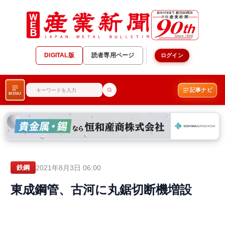
DIGITAL版
読者専用ページ
ログイン
記事ナビ
MENU
2021年8月3日 06:00
鉄鋼
東成鋼管、古河に丸鋸切断機増設