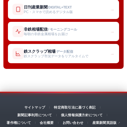
日刊産業新聞
DIGITAL+TEXT
→
PC・スマホで読めるデジタル版
非鉄相場配信
/ モーニングコール
→
毎朝の非鉄金属相場をお届け
鉄スクラップ相場
データ配信
→
鉄スクラップ市況データをリアルタイムで
サイトマップ
特定商取引法に基づく表記
新聞記事利用について
個人情報保護方針について
著作権について
会社概要
お問い合わせ
産業新聞英語版