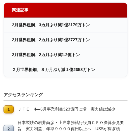
関連記事
2月世界粗鋼、3カ月ぶり減1億3179万トン
2月世界粗鋼、2カ月ぶり減1億3727万トン
2月世界粗鋼、2カ月ぶり減1.2億トン
２月世界粗鋼、３カ月ぶり減１億2658万トン
アクセスランキング
ＪＦＥ 4―6月事業利益323億円に増 実力値は減少
日本製鉄の岩井尚彦・上席常務執行役員ＣＦＯ決算会見要
旨 実力利益、年率９０００億円以上へ USSが稼ぎ頭