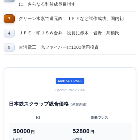
に、さらなる利益成長目指す
グリーン水素で還元鉄 ＪＦＥなど試作成功、国内初
ＪＦＥ・印ＪＳＷ合弁 役員に赤木・岩野・髙橋氏
古河電工 光ファイバーに1000億円投資
MARKET DATA
Update: 2026/08/06
日本鉄スクラップ総合価格
（産業新聞）
H2
新断プレス
50000
52800
円
円
(-200)
(-200)