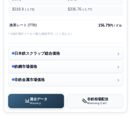
$318.9
$336.76
(-1.74)
(-1.77)
156.79
換算レート (TTB)
円 / ドル
* 3地区電炉メーカー購入価格平均（トン当たり）
日本鉄スクラップ総合価格
鉄鋼市場価格
非鉄金属市場価格
過去データ
非鉄相場配信
📊
🗞️
History
Morning Call