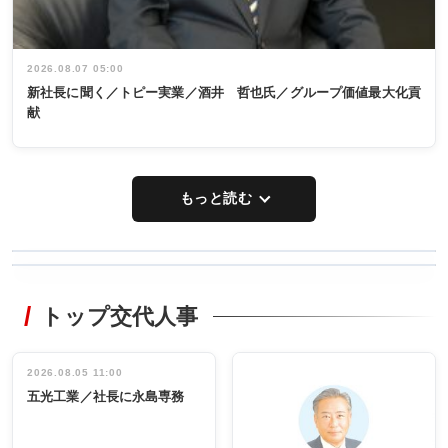
2026.08.07 05:00
新社長に聞く／トピー実業／酒井 哲也氏／グループ価値最大化貢
献
もっと読む
WORKING
RECYCLING
STYLE
トップ交代人事
タックトレー
非鉄業界で
ディング 創
働く／女性
立30周年記念
管理職編
祝う 業界関
インタビュ
2026.08.05 11:00
INTERVIEW
INTERVIEW
係者ら220人
ー／社内ア
五光工業／社長に永島専務
出席
イデア発掘
し形に