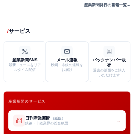
産業新聞発行の書籍一覧
サービス
産業新聞SNS
メール速報
バックナンバー販
最新ニュースをリア
鉄鋼・非鉄の速報を
売
ルタイム配信
お届け
過去の紙面をご購入
いただけます
産業新聞のサービス
日刊産業新聞
（紙版）
→
鉄鋼・非鉄業界の総合紙面