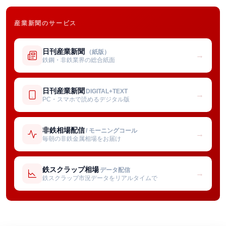
産業新聞のサービス
日刊産業新聞
（紙版）
→
鉄鋼・非鉄業界の総合紙面
日刊産業新聞
DIGITAL+TEXT
→
PC・スマホで読めるデジタル版
非鉄相場配信
/ モーニングコール
→
毎朝の非鉄金属相場をお届け
鉄スクラップ相場
データ配信
→
鉄スクラップ市況データをリアルタイムで