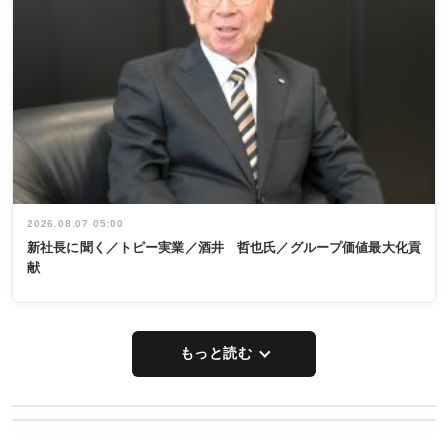
2026.08.07 05:00
新社長に聞く／トピー実業／酒井 哲也氏／グループ価値最大化貢
献
もっと読む
WORKING
RECYCLING
STYLE