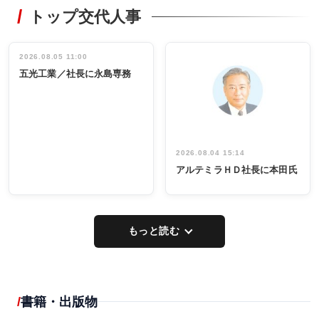
トップ交代人事
タックトレー
非鉄業界で
ディング 創
働く／女性
立30周年記念
管理職編
祝う 業界関
インタビュ
2026.08.05 11:00
INTERVIEW
INTERVIEW
係者ら220人
ー／社内ア
五光工業／社長に永島専務
出席
イデア発掘
し形に
2026.08.04 15:14
アルテミラＨＤ社長に本田氏
もっと読む
書籍・出版物