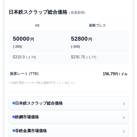
日本鉄スクラップ総合価格
（産業新聞）
H2
新断プレス
50000
52800
円
円
(-200)
(-200)
$318.9
$336.76
(-1.74)
(-1.77)
156.79
換算レート (TTB)
円 / ドル
* 3地区電炉メーカー購入価格平均（トン当たり）
日本鉄スクラップ総合価格
鉄鋼市場価格
非鉄金属市場価格