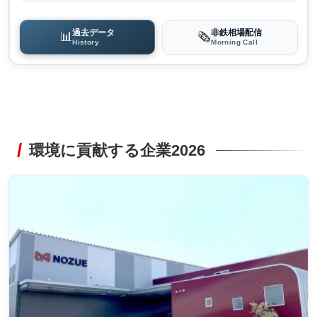
過去データ
非鉄相場配信
📊
🗞️
History
Morning Call
環境に貢献する企業2026