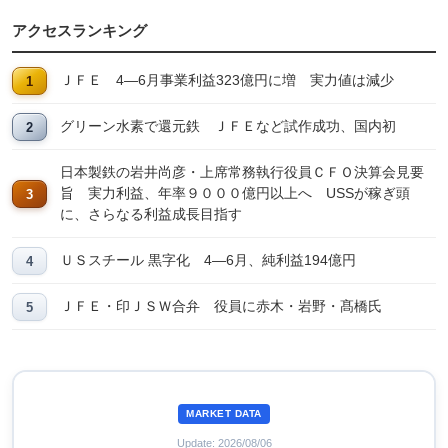
アクセスランキング
ＪＦＥ 4―6月事業利益323億円に増 実力値は減少
グリーン水素で還元鉄 ＪＦＥなど試作成功、国内初
日本製鉄の岩井尚彦・上席常務執行役員ＣＦＯ決算会見要
旨 実力利益、年率９０００億円以上へ USSが稼ぎ頭
に、さらなる利益成長目指す
ＵＳスチール 黒字化 4―6月、純利益194億円
ＪＦＥ・印ＪＳＷ合弁 役員に赤木・岩野・髙橋氏
MARKET DATA
Update: 2026/08/06