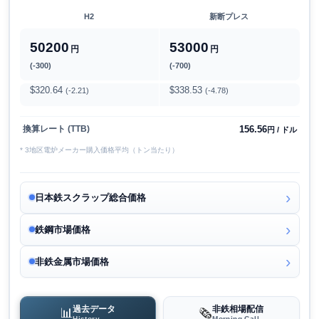
H2
新断プレス
50200
53000
円
円
(-300)
(-700)
$320.64
$338.53
(-2.21)
(-4.78)
156.56
換算レート (TTB)
円 / ドル
* 3地区電炉メーカー購入価格平均（トン当たり）
日本鉄スクラップ総合価格
鉄鋼市場価格
非鉄金属市場価格
過去データ
非鉄相場配信
📊
🗞️
History
Morning Call