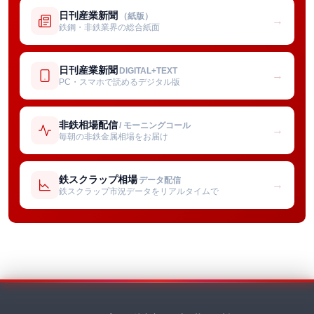
日刊産業新聞
（紙版）
→
鉄鋼・非鉄業界の総合紙面
日刊産業新聞
DIGITAL+TEXT
→
PC・スマホで読めるデジタル版
非鉄相場配信
/ モーニングコール
→
毎朝の非鉄金属相場をお届け
鉄スクラップ相場
データ配信
→
鉄スクラップ市況データをリアルタイムで