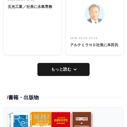
インタビュ
INTERVIEW
INTERVIEW
係者ら220人
ー／社内ア
五光工業／社長に永島専務
出席
イデア発掘
し形に
2026.08.04 15:14
アルテミラＨＤ社長に本田氏
もっと読む
書籍・出版物