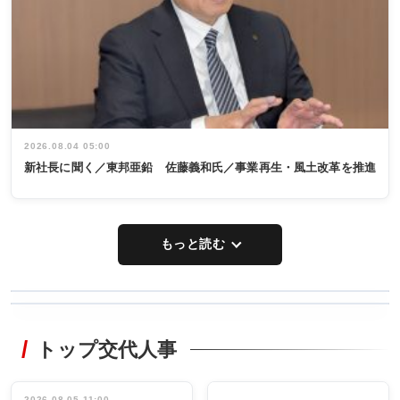
2026.08.04 05:00
新社長に聞く／東邦亜鉛 佐藤義和氏／事業再生・風土改革を推進
もっと読む
WORKING
RECYCLING
STYLE
トップ交代人事
タックトレー
非鉄業界で
ディング 創
働く／女性
立30周年記念
管理職編
祝う 業界関
2026.08.05 11:00