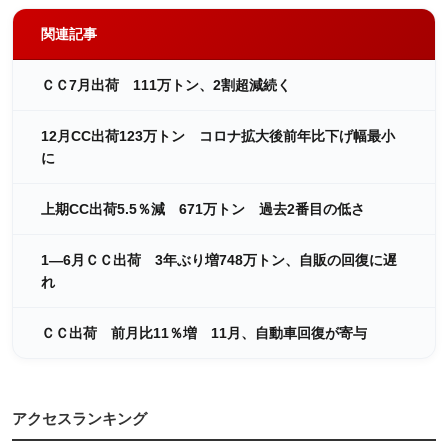
関連記事
ＣＣ7月出荷 111万トン、2割超減続く
12月CC出荷123万トン コロナ拡大後前年比下げ幅最小
に
上期CC出荷5.5％減 671万トン 過去2番目の低さ
1―6月ＣＣ出荷 3年ぶり増748万トン、自販の回復に遅
れ
ＣＣ出荷 前月比11％増 11月、自動車回復が寄与
アクセスランキング