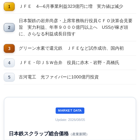
ＪＦＥ 4―6月事業利益323億円に増 実力値は減少
日本製鉄の岩井尚彦・上席常務執行役員ＣＦＯ決算会見要
旨 実力利益、年率９０００億円以上へ USSが稼ぎ頭
に、さらなる利益成長目指す
グリーン水素で還元鉄 ＪＦＥなど試作成功、国内初
ＪＦＥ・印ＪＳＷ合弁 役員に赤木・岩野・髙橋氏
古河電工 光ファイバーに1000億円投資
MARKET DATA
Update: 2026/08/05
日本鉄スクラップ総合価格
（産業新聞）