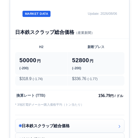
Update: 2026/08/06
MARKET DATA
日本鉄スクラップ総合価格
（産業新聞）
H2
新断プレス
50000
52800
円
円
(-200)
(-200)
$318.9
$336.76
(-1.74)
(-1.77)
156.79
換算レート (TTB)
円 / ドル
* 3地区電炉メーカー購入価格平均（トン当たり）
日本鉄スクラップ総合価格