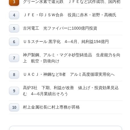
グリーン水素で還元鉄 ＪＦＥなど試作成功、国内初
ＪＦＥ・印ＪＳＷ合弁 役員に赤木・岩野・髙橋氏
古河電工 光ファイバーに1000億円投資
ＵＳスチール 黒字化 4―6月、純利益194億円
神戸製鋼、アルミ・マグネ砂型鋳造品 生産能力を向
上 航空・防衛向け
ＵＡＣＪ・神鋼など8者 アルミ高度循環実用化へ
高炉3社 下期、利益が改善 値上げ・投資効果見込
む 4―6月業績出そろう
村上金属社長に村上専務が昇格