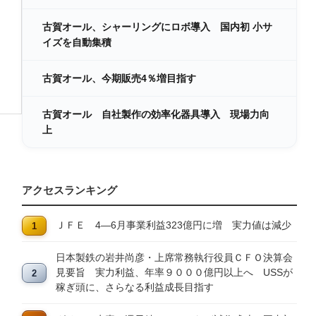
古賀オール、シャーリングにロボ導入 国内初 小サ
イズを自動集積
古賀オール、今期販売4％増目指す
古賀オール 自社製作の効率化器具導入 現場力向
上
アクセスランキング
ＪＦＥ 4―6月事業利益323億円に増 実力値は減少
日本製鉄の岩井尚彦・上席常務執行役員ＣＦＯ決算会
見要旨 実力利益、年率９０００億円以上へ USSが
稼ぎ頭に、さらなる利益成長目指す