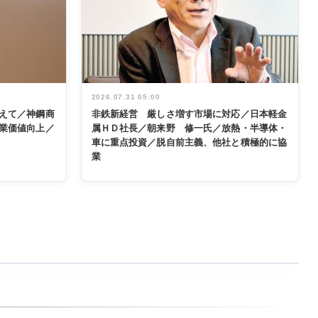
2026.07.31 05:00
えて／神鋼商
非鉄新経営 厳しさ増す市場に対応／日本軽金
業価値向上／
属ＨＤ社長／朝来野 修一氏／放熱・半導体・
車に重点投資／脱自前主義、他社と積極的に協
業