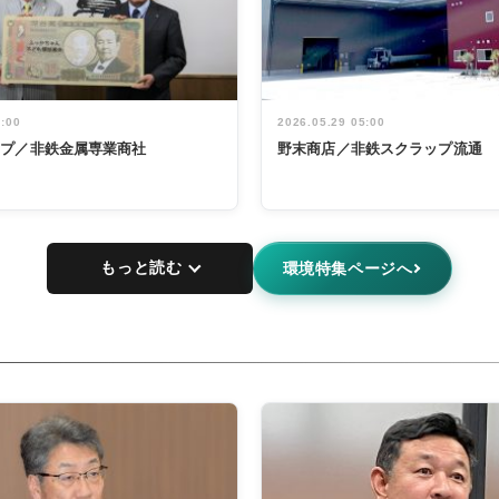
5:00
2026.05.29 05:00
ープ／非鉄金属専業商社
野末商店／非鉄スクラップ流通
もっと読む
環境特集ページへ