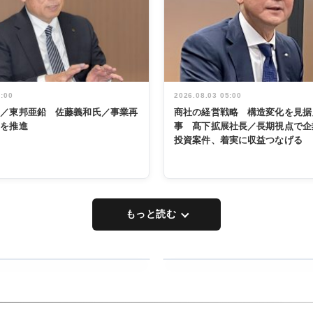
5:00
2026.08.03 05:00
く／東邦亜鉛 佐藤義和氏／事業再
商社の経営戦略 構造変化を見据
革を推進
事 髙下拡展社長／長期視点で企
投資案件、着実に収益つなげる
もっと読む
RECYCLING
タックトレー
ディング 創