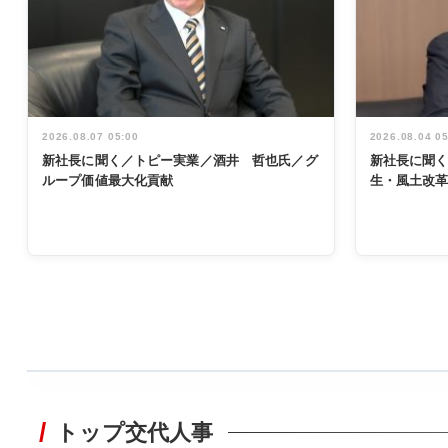
2026.08.07 05:00
2026.08.04 0
新社長に聞く／トピー実業／酒井 哲也氏／グ
新社長に聞
ループ価値最大化貢献
生・風土改
WORKING
STYLE
トップ交代人事
非鉄業界で