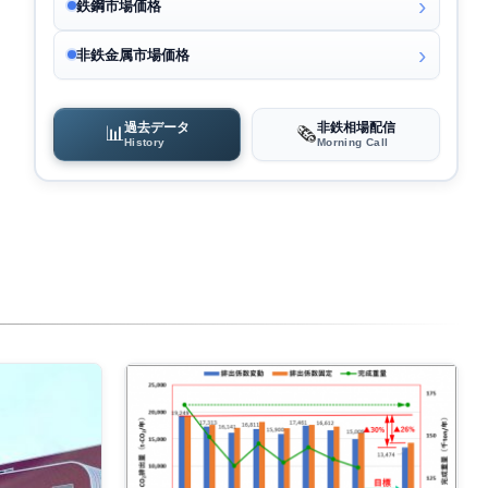
鉄鋼市場価格
非鉄金属市場価格
過去データ
非鉄相場配信
📊
🗞️
History
Morning Call