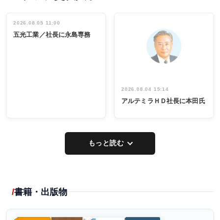
ディング 創
働く／女性
立30周年記念
管理職編
祝う 業界関
インタビュ
2026.08.05 11:00
INTERVIEW
INTERVIEW
係者ら220人
ー／社内ア
五光工業／社長に永島専務
出席
イデア発掘
し形に
2026.08.04 15:14
アルテミラＨＤ社長に本田氏
もっと読む
書籍・出版物