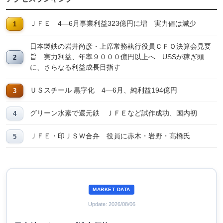
ＪＦＥ 4―6月事業利益323億円に増 実力値は減少
日本製鉄の岩井尚彦・上席常務執行役員ＣＦＯ決算会見要
旨 実力利益、年率９０００億円以上へ USSが稼ぎ頭
に、さらなる利益成長目指す
ＵＳスチール 黒字化 4―6月、純利益194億円
グリーン水素で還元鉄 ＪＦＥなど試作成功、国内初
ＪＦＥ・印ＪＳＷ合弁 役員に赤木・岩野・髙橋氏
MARKET DATA
Update: 2026/08/06