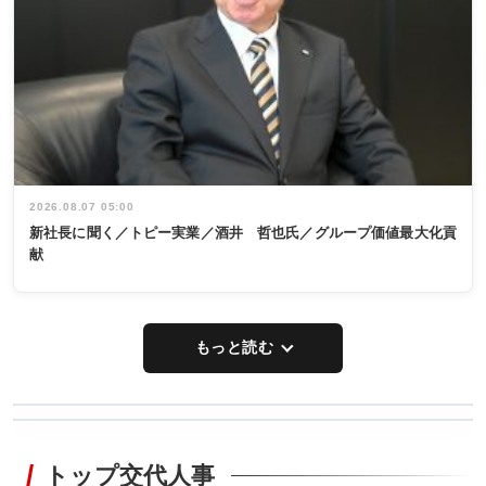
2026.08.07 05:00
新社長に聞く／トピー実業／酒井 哲也氏／グループ価値最大化貢
献
もっと読む
WORKING
RECYCLING
STYLE
トップ交代人事
タックトレー
非鉄業界で