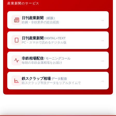
産業新聞のサービス
日刊産業新聞
（紙版）
→
鉄鋼・非鉄業界の総合紙面
日刊産業新聞
DIGITAL+TEXT
→
PC・スマホで読めるデジタル版
非鉄相場配信
/ モーニングコール
→
毎朝の非鉄金属相場をお届け
鉄スクラップ相場
データ配信
→
鉄スクラップ市況データをリアルタイムで