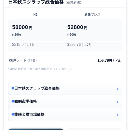
日本鉄スクラップ総合価格
（産業新聞）
H2
新断プレス
50000
52800
円
円
(-200)
(-200)
$318.9
$336.76
(-1.74)
(-1.77)
156.79
換算レート (TTB)
円 / ドル
* 3地区電炉メーカー購入価格平均（トン当たり）
日本鉄スクラップ総合価格
鉄鋼市場価格
非鉄金属市場価格