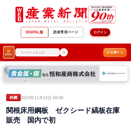
DIGITAL版
読者専用ページ
ログイン
記事ナビ
MENU
2023年11月13日 06:00
鉄鋼
関根床用鋼板 ゼクシード縞板在庫
販売 国内で初