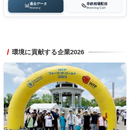
過去データ
非鉄相場配信
📊
🗞️
History
Morning Call
環境に貢献する企業2026