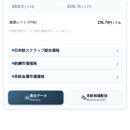
$318.9
$336.76
(-1.74)
(-1.77)
156.79
換算レート (TTB)
円 / ドル
* 3地区電炉メーカー購入価格平均（トン当たり）
日本鉄スクラップ総合価格
鉄鋼市場価格
非鉄金属市場価格
過去データ
非鉄相場配信
📊
🗞️
History
Morning Call