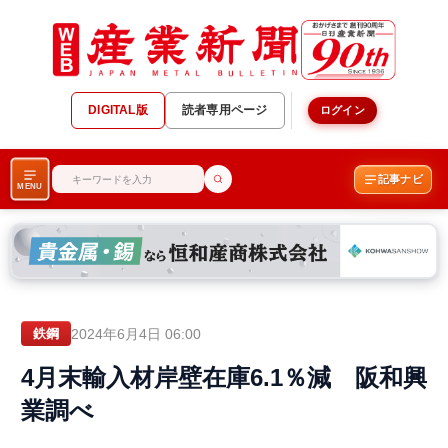
DIGITAL版
読者専用ページ
ログイン
記事ナビ
MENU
2024年6月4日 06:00
鉄鋼
4月末輸入材岸壁在庫6.1％減 阪和興
業調べ