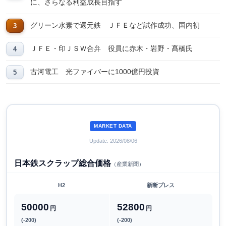
に、さらなる利益成長目指す
グリーン水素で還元鉄 ＪＦＥなど試作成功、国内初
ＪＦＥ・印ＪＳＷ合弁 役員に赤木・岩野・髙橋氏
古河電工 光ファイバーに1000億円投資
MARKET DATA
Update: 2026/08/06
日本鉄スクラップ総合価格
（産業新聞）
H2
新断プレス
50000
52800
円
円
(-200)
(-200)