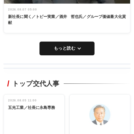
2026.08.07 05:00
新社長に聞く／トピー実業／酒井 哲也氏／グループ価値最大化貢
献
もっと読む
WORKING
RECYCLING
STYLE
トップ交代人事
タックトレー
非鉄業界で
ディング 創
働く／女性
立30周年記念
管理職編
祝う 業界関
インタビュ
2026.08.05 11:00
INTERVIEW
INTERVIEW
係者ら220人
ー／社内ア
五光工業／社長に永島専務
出席
イデア発掘
し形に