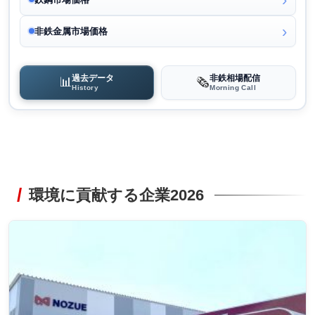
非鉄金属市場価格
過去データ
非鉄相場配信
📊
🗞️
History
Morning Call
環境に貢献する企業2026