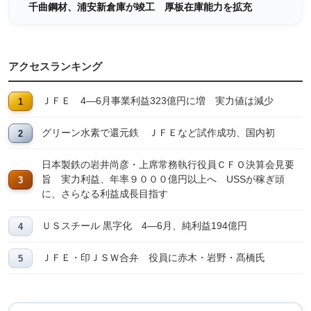
千曲鋼材、浦安新倉庫が竣工 厚板在庫能力を拡充
アクセスランキング
ＪＦＥ 4―6月事業利益323億円に増 実力値は減少
グリーン水素で還元鉄 ＪＦＥなど試作成功、国内初
日本製鉄の岩井尚彦・上席常務執行役員ＣＦＯ決算会見要
旨 実力利益、年率９０００億円以上へ USSが稼ぎ頭
に、さらなる利益成長目指す
ＵＳスチール 黒字化 4―6月、純利益194億円
ＪＦＥ・印ＪＳＷ合弁 役員に赤木・岩野・髙橋氏