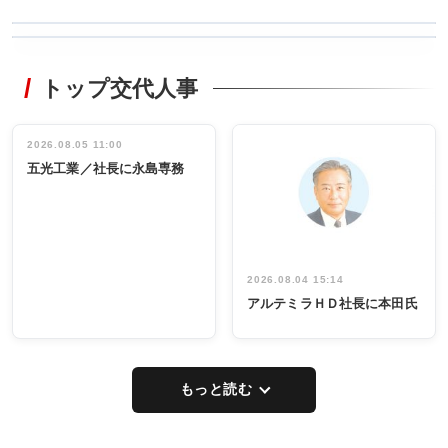
WORKING
RECYCLING
STYLE
トップ交代人事
タックトレー
非鉄業界で
ディング 創
働く／女性
立30周年記念
管理職編
祝う 業界関
インタビュ
2026.08.05 11:00
INTERVIEW
INTERVIEW
係者ら220人
ー／社内ア
五光工業／社長に永島専務
出席
イデア発掘
し形に
2026.08.04 15:14
アルテミラＨＤ社長に本田氏
もっと読む