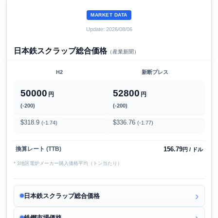
MARKET DATA
Update: 2026/08/06
日本鉄スクラップ総合価格
（産業新聞）
H2
新断プレス
50000
52800
円
円
(-200)
(-200)
$318.9
$336.76
(-1.74)
(-1.77)
156.79
換算レート (TTB)
円 / ドル
* 3地区電炉メーカー購入価格平均（トン当たり）
日本鉄スクラップ総合価格
鉄鋼市場価格