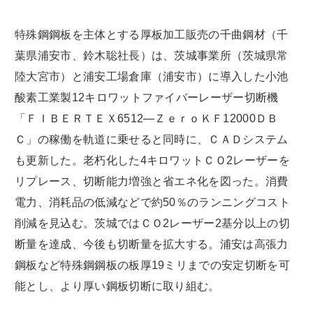
特殊鋼鋼板を主体とする厚板加工販売の千曲鋼材（千
葉県浦安市、鈴木聡社長）は、茨城事業所（茨城県常
陸大宮市）と浦安工場倉庫（浦安市）に導入した小池
酸素工業製12キロワットファイバーレーザー切断機
「ＦＩＢＥＲＴＥＸ6512―ＺｅｒｏＫＦ12000ＤＢ
Ｃ」の稼働を軌道に乗せると同時に、ＣＡＤシステム
も更新した。老朽化した4キロワットＣＯ2レーザーを
リプレース、切断能力増強と省エネ化を図った。消費
電力、消耗品の低減などで約50％のランニングコスト
削減を見込む。茨城ではＣＯ2レーザー2基分以上の切
断量を達成、今後も切断量を拡大する。浦安は高張力
鋼板など特殊鋼鋼板の板厚19ミリまでの安定切断を可
能とし、より厚い鋼板切断に取り組む。