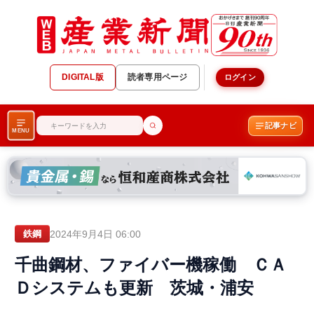
DIGITAL版
読者専用ページ
ログイン
記事ナビ
MENU
2024年9月4日 06:00
鉄鋼
千曲鋼材、ファイバー機稼働 ＣＡ
Ｄシステムも更新 茨城・浦安