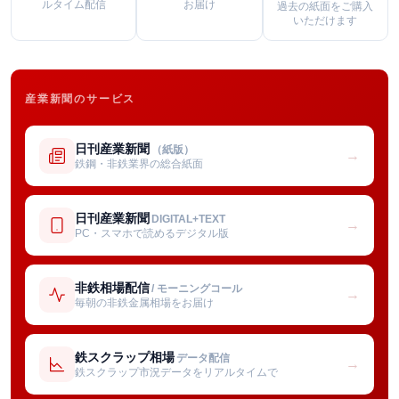
ルタイム配信
お届け
過去の紙面をご購入
いただけます
産業新聞のサービス
日刊産業新聞
（紙版）
→
鉄鋼・非鉄業界の総合紙面
日刊産業新聞
DIGITAL+TEXT
→
PC・スマホで読めるデジタル版
非鉄相場配信
/ モーニングコール
→
毎朝の非鉄金属相場をお届け
鉄スクラップ相場
データ配信
→
鉄スクラップ市況データをリアルタイムで