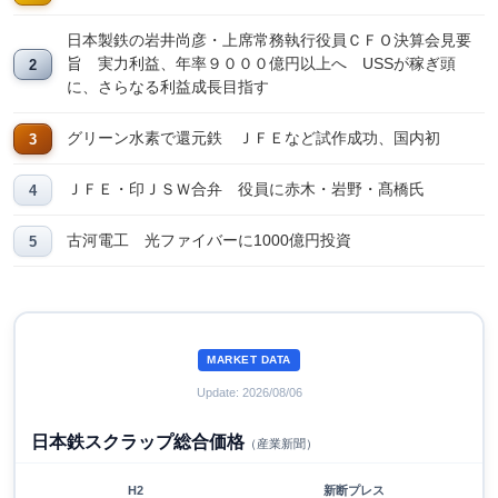
日本製鉄の岩井尚彦・上席常務執行役員ＣＦＯ決算会見要
旨 実力利益、年率９０００億円以上へ USSが稼ぎ頭
に、さらなる利益成長目指す
グリーン水素で還元鉄 ＪＦＥなど試作成功、国内初
ＪＦＥ・印ＪＳＷ合弁 役員に赤木・岩野・髙橋氏
古河電工 光ファイバーに1000億円投資
MARKET DATA
Update: 2026/08/06
日本鉄スクラップ総合価格
（産業新聞）
H2
新断プレス