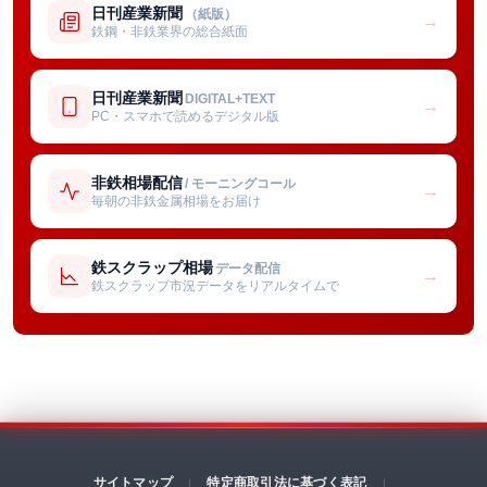
日刊産業新聞
（紙版）
→
鉄鋼・非鉄業界の総合紙面
日刊産業新聞
DIGITAL+TEXT
→
PC・スマホで読めるデジタル版
非鉄相場配信
/ モーニングコール
→
毎朝の非鉄金属相場をお届け
鉄スクラップ相場
データ配信
→
鉄スクラップ市況データをリアルタイムで
サイトマップ
特定商取引法に基づく表記