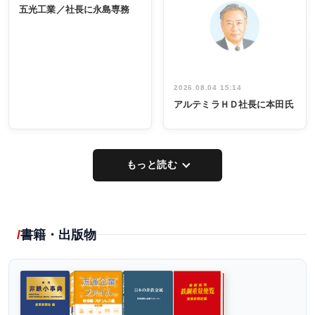
係者ら220人
ー／社内ア
五光工業／社長に永島専務
出席
イデア発掘
し形に
2026.08.04 15:14
アルテミラＨＤ社長に本田氏
もっと読む
書籍・出版物