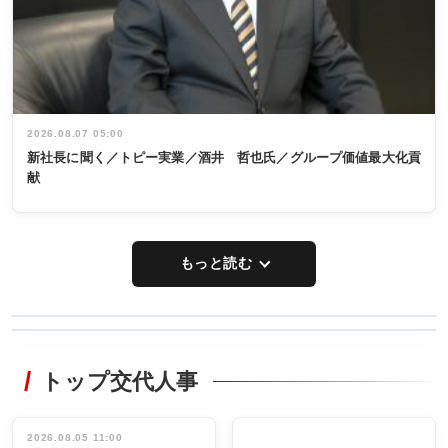
2026.08.07 05:00
新社長に聞く／トピー実業／酒井 哲也氏／グループ価値最大化貢
献
もっと読む
WORKING
RECYCLING
STYLE
トップ交代人事
タックトレー
非鉄業界で
ディング 創
働く／女性
立30周年記念
管理職編
祝う 業界関
インタビュ
2026.08.05 11:00
INTERVIEW
INTERVIEW