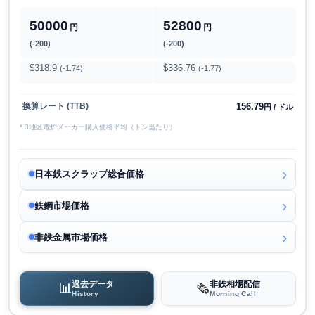
50000
52800
円
円
(-200)
(-200)
$318.9
$336.76
(-1.74)
(-1.77)
156.79
換算レート (TTB)
円 / ドル
* 3地区電炉メーカー購入価格平均（トン当たり）
日本鉄スクラップ総合価格
鉄鋼市場価格
非鉄金属市場価格
過去データ
非鉄相場配信
📊
🗞️
History
Morning Call