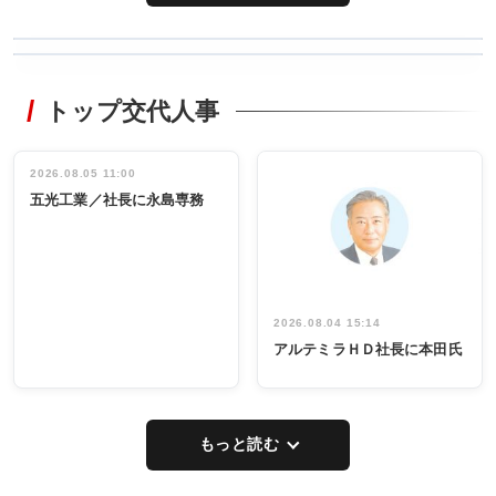
WORKING
RECYCLING
STYLE
トップ交代人事
タックトレー
非鉄業界で
ディング 創
働く／女性
立30周年記念
管理職編
祝う 業界関
インタビュ
2026.08.05 11:00
INTERVIEW
INTERVIEW
係者ら220人
ー／社内ア
五光工業／社長に永島専務
出席
イデア発掘
し形に
2026.08.04 15:14
アルテミラＨＤ社長に本田氏
もっと読む