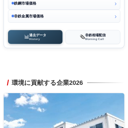
鉄鋼市場価格
非鉄金属市場価格
過去データ
非鉄相場配信
📊
🗞️
History
Morning Call
環境に貢献する企業2026