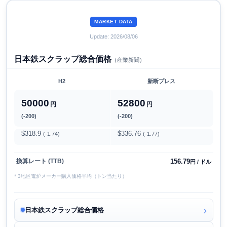
MARKET DATA
Update: 2026/08/06
日本鉄スクラップ総合価格
（産業新聞）
H2
新断プレス
50000
52800
円
円
(-200)
(-200)
$318.9
$336.76
(-1.74)
(-1.77)
156.79
換算レート (TTB)
円 / ドル
* 3地区電炉メーカー購入価格平均（トン当たり）
日本鉄スクラップ総合価格