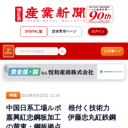
DIGITAL版
読者専用ページ
ログイン
記事ナビ
MENU
2013年8月22日 11:24
特集
中国日系工場ルポ 根付く技術力
嘉興紅忠鋼板加工 伊藤忠丸紅鉄鋼
の華東・鋼板拠点