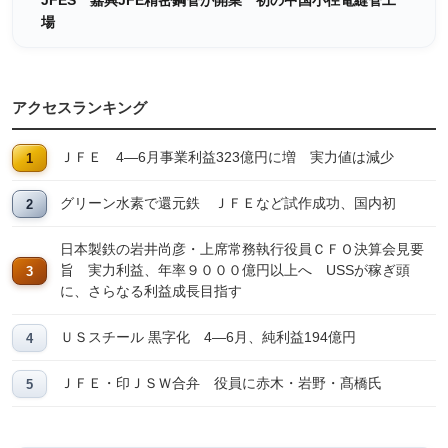
JFES 嘉興JFE精密鋼管が開業 初の中国小径電縫管工
場
アクセスランキング
ＪＦＥ 4―6月事業利益323億円に増 実力値は減少
グリーン水素で還元鉄 ＪＦＥなど試作成功、国内初
日本製鉄の岩井尚彦・上席常務執行役員ＣＦＯ決算会見要
旨 実力利益、年率９０００億円以上へ USSが稼ぎ頭
に、さらなる利益成長目指す
ＵＳスチール 黒字化 4―6月、純利益194億円
ＪＦＥ・印ＪＳＷ合弁 役員に赤木・岩野・髙橋氏