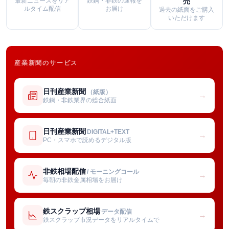
最新ニュースをリア
鉄鋼・非鉄の速報を
売
ルタイム配信
お届け
過去の紙面をご購入
いただけます
産業新聞のサービス
日刊産業新聞
（紙版）
→
鉄鋼・非鉄業界の総合紙面
日刊産業新聞
DIGITAL+TEXT
→
PC・スマホで読めるデジタル版
非鉄相場配信
/ モーニングコール
→
毎朝の非鉄金属相場をお届け
鉄スクラップ相場
データ配信
→
鉄スクラップ市況データをリアルタイムで