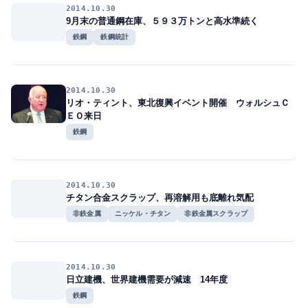
2014.10.30
9月末の普通鋼在庫、５９３万トンと高水準続く
鉄鋼
鉄鋼統計
2014.10.30
リオ・ティント、東北復興イベント開催 ウォルシュＣ
ＥＯ来日
鉄鋼
2014.10.30
チタン合金スクラップ、再溶解用も底離れ気配
非鉄金属
ニッケル・チタン
非鉄金属スクラップ
2014.10.30
日立建機、世界建機需要が減速 14年度
鉄鋼