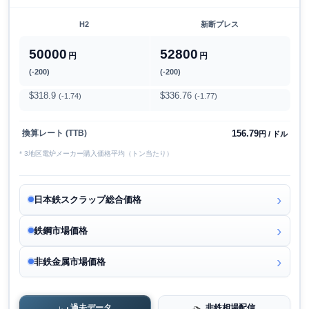
H2
新断プレス
50000
52800
円
円
(-200)
(-200)
$318.9
$336.76
(-1.74)
(-1.77)
156.79
換算レート (TTB)
円 / ドル
* 3地区電炉メーカー購入価格平均（トン当たり）
日本鉄スクラップ総合価格
鉄鋼市場価格
非鉄金属市場価格
過去データ
非鉄相場配信