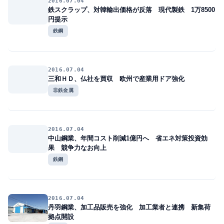
2016.07.04
鉄スクラップ、対韓輸出価格が反落 現代製鉄 1万8500
円提示
鉄鋼
2016.07.04
三和ＨＤ、仏社を買収 欧州で産業用ドア強化
非鉄金属
2016.07.04
中山鋼業、年間コスト削減1億円へ 省エネ対策投資効
果 競争力なお向上
鉄鋼
2016.07.04
丹羽鋼業、加工品販売を強化 加工業者と連携 新集荷
拠点開設