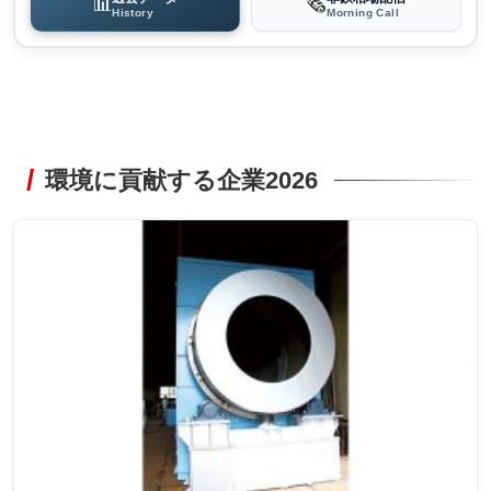
📊
🗞️
History
Morning Call
環境に貢献する企業2026