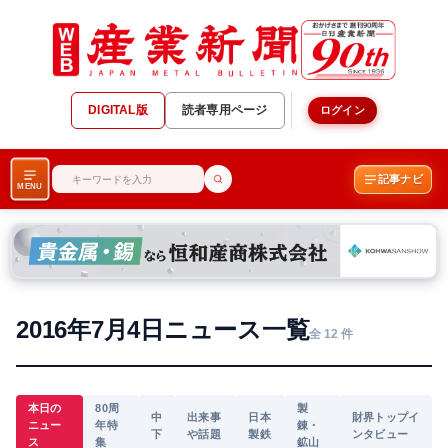
DIGITAL版
読者専用ページ
ログイン
記事ナビ
MENU
2016年7月4日ニュース一覧
全 12 件
本日の
80周
製
中
出来事
日本
財界トップイ
ニュー
年特
錬・
下
や話題
製鉄
ンタビュー
ス
集
鉱山