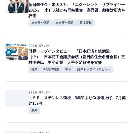
新日鉄住金・米ＳＳ社、「エクセレント・サプライヤー
2015」 米TTX社から同時受賞 高品質、顧客対応力を
評価
出来事や話題
出来事や話題
日本製鉄
2016.07.04
財界トップインタビュー 「日本経済と鉄鋼業」
（中） 日本商工会議所会頭（新日鉄住金名誉会長）三
村明夫氏 中小企業 人手不足解消を支援
特集
80周年特集
中下
財界トップインタビュー
2016.07.04
ＪＦＥ、ステンレス薄板 3年半ぶりCr系値上げ 7月契
約1万円
鉄鋼