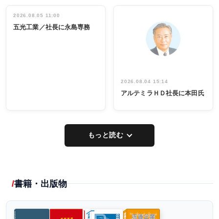
立30周年記念
管理職編
祝う 業界関
インタビュ
2026.08.05 11:00
INTERVIEW
INTERVIEW
係者ら220人
ー／社内ア
五光工業／社長に永島専務
出席
イデア発掘
し形に
2026.08.04 15:14
アルテミラＨＤ社長に本田氏
もっと読む
書籍・出版物