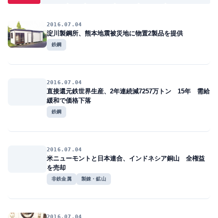
2016.07.04
淀川製鋼所、熊本地震被災地に物置2製品を提供
鉄鋼
2016.07.04
直接還元鉄世界生産、2年連続減7257万トン 15年 需給
緩和で価格下落
鉄鋼
2016.07.04
米ニューモントと日本連合、インドネシア銅山 全権益
を売却
非鉄金属
製錬・鉱山
2016.07.04