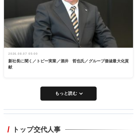
2026.08.07 05:00
新社長に聞く／トピー実業／酒井 哲也氏／グループ価値最大化貢
献
もっと読む
WORKING
RECYCLING
STYLE
トップ交代人事
タックトレー
非鉄業界で
ディング 創
働く／女性