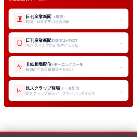
日刊産業新聞
（紙版）
→
鉄鋼・非鉄業界の総合紙面
日刊産業新聞
DIGITAL+TEXT
→
PC・スマホで読めるデジタル版
非鉄相場配信
/ モーニングコール
→
毎朝の非鉄金属相場をお届け
鉄スクラップ相場
データ配信
→
鉄スクラップ市況データをリアルタイムで