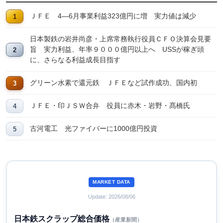
ＪＦＥ 4―6月事業利益323億円に増 実力値は減少
日本製鉄の岩井尚彦・上席常務執行役員ＣＦＯ決算会見要
旨 実力利益、年率９０００億円以上へ USSが稼ぎ頭
に、さらなる利益成長目指す
グリーン水素で還元鉄 ＪＦＥなど試作成功、国内初
ＪＦＥ・印ＪＳＷ合弁 役員に赤木・岩野・髙橋氏
古河電工 光ファイバーに1000億円投資
MARKET DATA
Update: 2026/08/06
日本鉄スクラップ総合価格
（産業新聞）