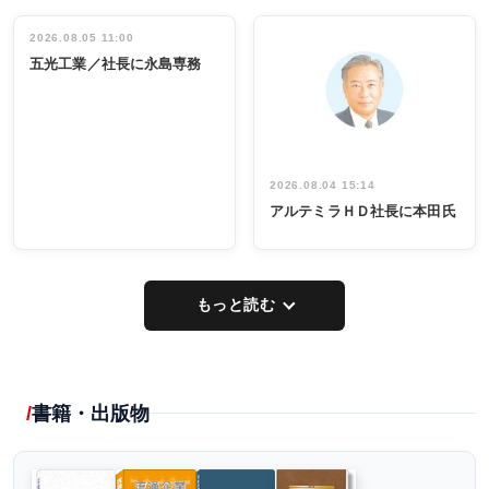
立30周年記念
管理職編
祝う 業界関
インタビュ
2026.08.05 11:00
INTERVIEW
INTERVIEW
係者ら220人
ー／社内ア
五光工業／社長に永島専務
出席
イデア発掘
し形に
2026.08.04 15:14
アルテミラＨＤ社長に本田氏
もっと読む
書籍・出版物