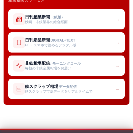
産業新聞のサービス
日刊産業新聞
（紙版）
→
鉄鋼・非鉄業界の総合紙面
日刊産業新聞
DIGITAL+TEXT
→
PC・スマホで読めるデジタル版
非鉄相場配信
/ モーニングコール
→
毎朝の非鉄金属相場をお届け
鉄スクラップ相場
データ配信
→
鉄スクラップ市況データをリアルタイムで