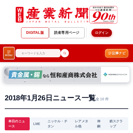
DIGITAL版
読者専用ページ
ログイン
記事ナビ
MENU
2018年1月26日ニュース一覧
全 10 件
本日のニュ
ニッケル・チ
レアメタ
伸
鉄スクラ
LME
ース
タン
ル他
銅
ップ