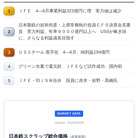
ＪＦＥ 4―6月事業利益323億円に増 実力値は減少
日本製鉄の岩井尚彦・上席常務執行役員ＣＦＯ決算会見要
旨 実力利益、年率９０００億円以上へ USSが稼ぎ頭
に、さらなる利益成長目指す
ＵＳスチール 黒字化 4―6月、純利益194億円
グリーン水素で還元鉄 ＪＦＥなど試作成功、国内初
ＪＦＥ・印ＪＳＷ合弁 役員に赤木・岩野・髙橋氏
MARKET DATA
Update: 2026/08/06
日本鉄スクラップ総合価格
（産業新聞）