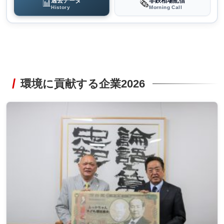
過去データ
非鉄相場配信
📊
🗞️
History
Morning Call
環境に貢献する企業2026