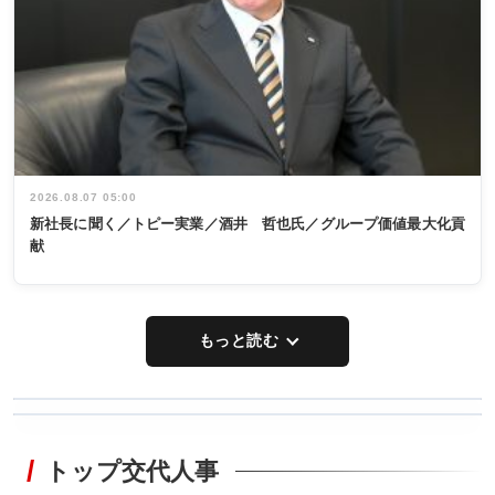
2026.08.07 05:00
新社長に聞く／トピー実業／酒井 哲也氏／グループ価値最大化貢
献
もっと読む
WORKING
RECYCLING
STYLE
トップ交代人事
タックトレー
非鉄業界で
ディング 創
働く／女性