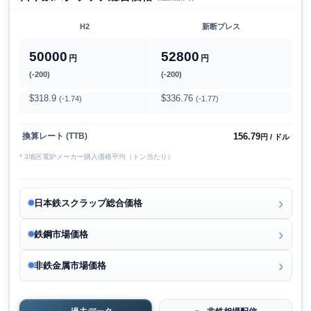
H2
新断プレス
50000
52800
円
円
(-200)
(-200)
$318.9
$336.76
(-1.74)
(-1.77)
156.79
換算レート (TTB)
円 / ドル
* 3地区電炉メーカー購入価格平均（トン当たり）
日本鉄スクラップ総合価格
鉄鋼市場価格
非鉄金属市場価格