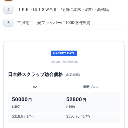
ＪＦＥ・印ＪＳＷ合弁 役員に赤木・岩野・髙橋氏
古河電工 光ファイバーに1000億円投資
MARKET DATA
Update: 2026/08/06
日本鉄スクラップ総合価格
（産業新聞）
H2
新断プレス
50000
52800
円
円
(-200)
(-200)
$318.9
$336.76
(-1.74)
(-1.77)