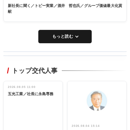
新社長に聞く／トピー実業／酒井 哲也氏／グループ価値最大化貢
献
もっと読む
WORKING
RECYCLING
STYLE
トップ交代人事
タックトレー
非鉄業界で
ディング 創
働く／女性
立30周年記念
管理職編
祝う 業界関
インタビュ
2026.08.05 11:00
INTERVIEW
INTERVIEW
係者ら220人
ー／社内ア
五光工業／社長に永島専務
出席
イデア発掘
し形に
2026.08.04 15:14