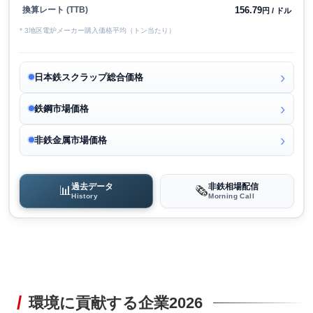
156.79
換算レート (TTB)
円 / ドル
* 3地区電炉メーカー購入価格平均（トン当たり）
日本鉄スクラップ総合価格
鉄鋼市場価格
非鉄金属市場価格
過去データ
非鉄相場配信
📊
🗞️
History
Morning Call
環境に貢献する企業2026