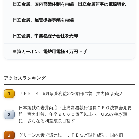
日立金属、国内営業体制を再編 日立金属商事は電線特化
日立金属、配管機器事業を再編
日立金属、中国巻線子会社を売却
東海カーボン、電炉用電極４万円上げ
アクセスランキング
ＪＦＥ 4―6月事業利益323億円に増 実力値は減少
日本製鉄の岩井尚彦・上席常務執行役員ＣＦＯ決算会見要
旨 実力利益、年率９０００億円以上へ USSが稼ぎ頭
に、さらなる利益成長目指す
グリーン水素で還元鉄 ＪＦＥなど試作成功、国内初