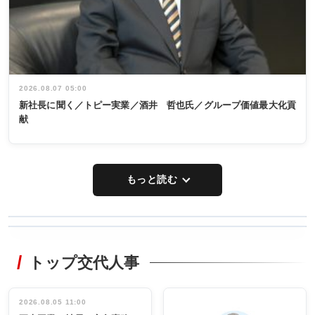
2026.08.07 05:00
新社長に聞く／トピー実業／酒井 哲也氏／グループ価値最大化貢
献
もっと読む
WORKING
RECYCLING
STYLE
トップ交代人事
タックトレー
非鉄業界で
ディング 創
働く／女性
立30周年記念
管理職編
祝う 業界関
インタビュ
2026.08.05 11:00
INTERVIEW
INTERVIEW
係者ら220人