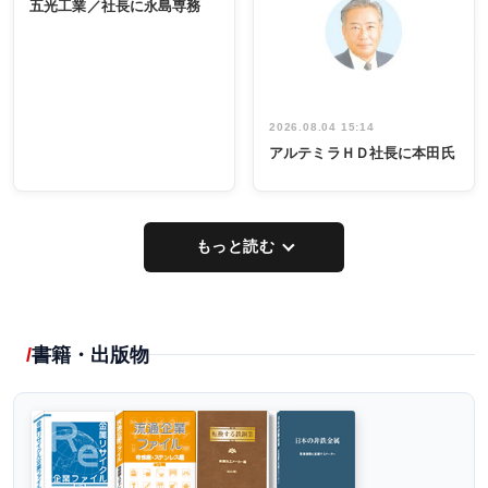
ー／社内ア
五光工業／社長に永島専務
出席
イデア発掘
し形に
2026.08.04 15:14
アルテミラＨＤ社長に本田氏
もっと読む
書籍・出版物