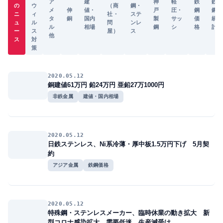
ア
建
神
軽
鉄
鉄
の
ウ
（商
鋼・
メ
伸
値・
戸
圧・
鋼
鋼
ニ
ィ
社・
ステ
タ
銅
国内
製
サッ
価
統
ュ
ル
問
ンレ
ル
相場
鋼
シ
格
計
ー
ス
屋）
ス
他
ス
対
策
2020.05.12
銅建値61万円 鉛24万円 亜鉛27万1000円
非鉄金属
建値・国内相場
2020.05.12
日鉄ステンレス、Ni系冷薄・厚中板1.5万円下げ 5月契
約
アジア金属
鉄鋼価格
2020.05.12
特殊鋼・ステンレスメーカー、臨時休業の動き拡大 新
型コロナ感染拡大 需要低迷、生産減受け