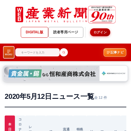
DIGITAL版
読者専用ページ
ログイン
記事ナビ
MENU
2020年5月12日ニュース一覧
全 12 件
コ
本
ロ
レ
日
ナ
流通
特殊