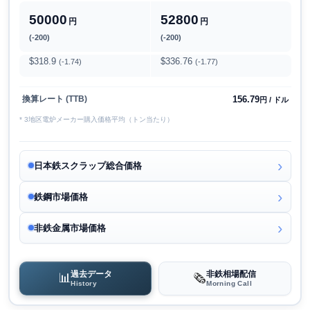
50000
52800
円
円
(-200)
(-200)
$318.9
$336.76
(-1.74)
(-1.77)
156.79
換算レート (TTB)
円 / ドル
* 3地区電炉メーカー購入価格平均（トン当たり）
日本鉄スクラップ総合価格
鉄鋼市場価格
非鉄金属市場価格
過去データ
非鉄相場配信
📊
🗞️
History
Morning Call