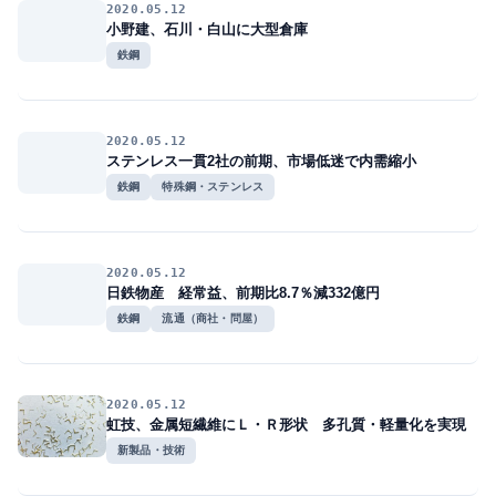
2020.05.12
小野建、石川・白山に大型倉庫
鉄鋼
2020.05.12
ステンレス一貫2社の前期、市場低迷で内需縮小
鉄鋼
特殊鋼・ステンレス
2020.05.12
日鉄物産 経常益、前期比8.7％減332億円
鉄鋼
流通（商社・問屋）
2020.05.12
虹技、金属短繊維にＬ・Ｒ形状 多孔質・軽量化を実現
新製品・技術