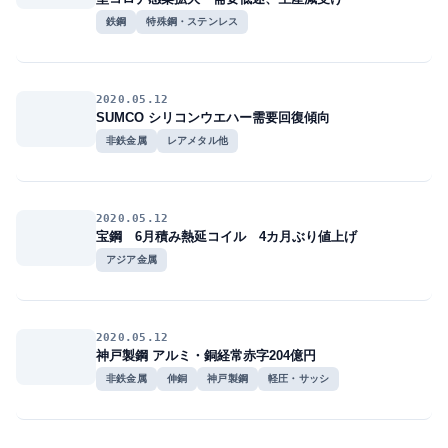
鉄鋼
特殊鋼・ステンレス
2020.05.12
SUMCO シリコンウエハー需要回復傾向
非鉄金属
レアメタル他
2020.05.12
宝鋼 6月積み熱延コイル 4カ月ぶり値上げ
アジア金属
2020.05.12
神戸製鋼 アルミ・銅経常赤字204億円
非鉄金属
伸銅
神戸製鋼
軽圧・サッシ