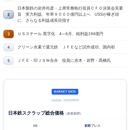
日本製鉄の岩井尚彦・上席常務執行役員ＣＦＯ決算会見要
旨 実力利益、年率９０００億円以上へ USSが稼ぎ頭
に、さらなる利益成長目指す
ＵＳスチール 黒字化 4―6月、純利益194億円
グリーン水素で還元鉄 ＪＦＥなど試作成功、国内初
ＪＦＥ・印ＪＳＷ合弁 役員に赤木・岩野・髙橋氏
MARKET DATA
Update: 2026/08/06
日本鉄スクラップ総合価格
（産業新聞）
H2
新断プレス