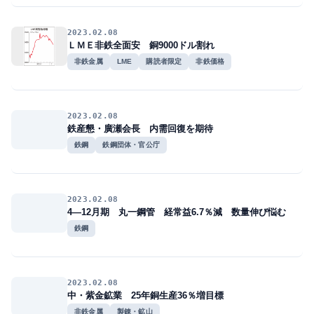
2023.02.08
ＬＭＥ非鉄全面安 銅9000ドル割れ
非鉄金属
LME
購読者限定
非鉄価格
2023.02.08
鉄産懇・廣瀬会長 内需回復を期待
鉄鋼
鉄鋼団体・官公庁
2023.02.08
4―12月期 丸一鋼管 経常益6.7％減 数量伸び悩む
鉄鋼
2023.02.08
中・紫金鉱業 25年銅生産36％増目標
非鉄金属
製錬・鉱山