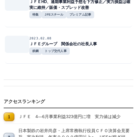
ＪＦＥHD、通期事業利益予想を下方修正／実力損益は確
実に維持／販価・スプレッド改善
特集
JFEスチール
プレミアム記事
2023.02.08
ＪＦＥグループ 関係会社の社長人事
鉄鋼
トップ交代人事
アクセスランキング
ＪＦＥ 4―6月事業利益323億円に増 実力値は減少
日本製鉄の岩井尚彦・上席常務執行役員ＣＦＯ決算会見要