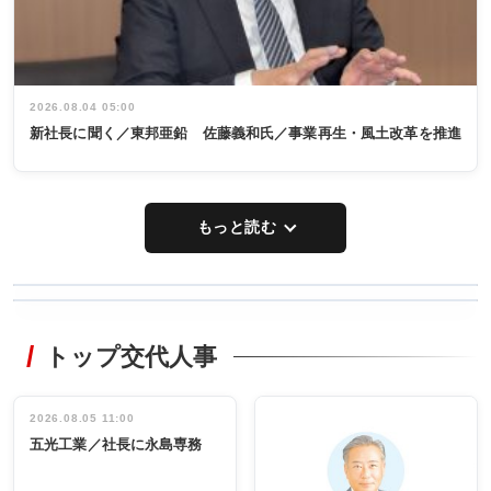
2026.08.04 05:00
新社長に聞く／東邦亜鉛 佐藤義和氏／事業再生・風土改革を推進
もっと読む
WORKING
RECYCLING
STYLE
トップ交代人事
タックトレー
非鉄業界で
ディング 創
働く／女性
立30周年記念
管理職編
祝う 業界関
インタビュ
2026.08.05 11:00
INTERVIEW
INTERVIEW
係者ら220人
ー／社内ア
五光工業／社長に永島専務
出席
イデア発掘
し形に