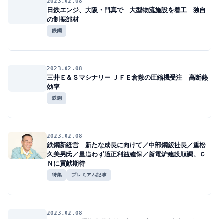
2023.02.08
日鉄エンジ、大阪・門真で 大型物流施設を着工 独自
の制振部材
鉄鋼
2023.02.08
三井Ｅ＆Ｓマシナリー ＪＦＥ倉敷の圧縮機受注 高断熱
効率
鉄鋼
2023.02.08
鉄鋼新経営 新たな成長に向けて／中部鋼鈑社長／重松
久美男氏／量追わず適正利益確保／新電炉建設順調、Ｃ
Ｎに貢献期待
特集
プレミアム記事
2023.02.08