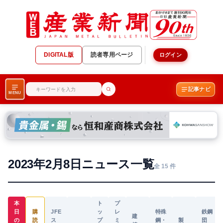
DIGITAL版
読者専用ページ
ログイン
記事ナビ
MENU
2023年2月8日ニュース一覧
全 15 件
本
ト
プ
日
購
JFE
ッ
レ
特殊
鉄鋼
建
の
読
ス
プ
ミ
鋼・
製
団