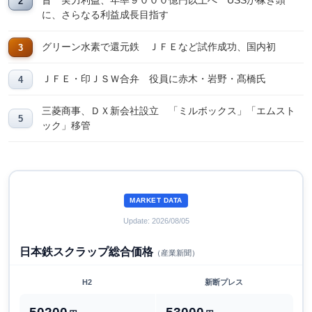
旨 実力利益、年率９０００億円以上へ USSが稼ぎ頭
に、さらなる利益成長目指す
グリーン水素で還元鉄 ＪＦＥなど試作成功、国内初
ＪＦＥ・印ＪＳＷ合弁 役員に赤木・岩野・髙橋氏
三菱商事、ＤＸ新会社設立 「ミルボックス」「エムスト
ック」移管
MARKET DATA
Update: 2026/08/05
日本鉄スクラップ総合価格
（産業新聞）
H2
新断プレス