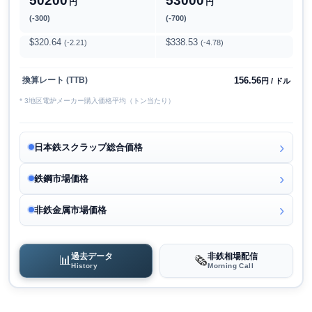
50200
53000
円
円
(-300)
(-700)
$320.64
$338.53
(-2.21)
(-4.78)
156.56
換算レート (TTB)
円 / ドル
* 3地区電炉メーカー購入価格平均（トン当たり）
日本鉄スクラップ総合価格
鉄鋼市場価格
非鉄金属市場価格
過去データ
非鉄相場配信
📊
🗞️
History
Morning Call