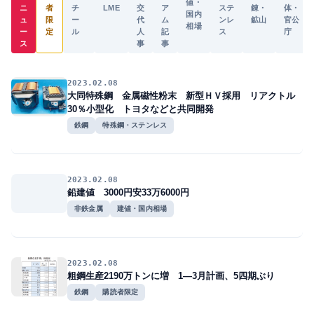
値・
ニ
者
チ
LME
交
ア
ステ
錬・
体・
国内
ュ
限
ー
代
ム
ンレ
鉱山
官公
相場
ー
定
ル
人
記
ス
庁
ス
事
事
2023.02.08
大同特殊鋼 金属磁性粉末 新型ＨＶ採用 リアクトル
30％小型化 トヨタなどと共同開発
鉄鋼
特殊鋼・ステンレス
2023.02.08
鉛建値 3000円安33万6000円
非鉄金属
建値・国内相場
2023.02.08
粗鋼生産2190万トンに増 1―3月計画、5四期ぶり
鉄鋼
購読者限定