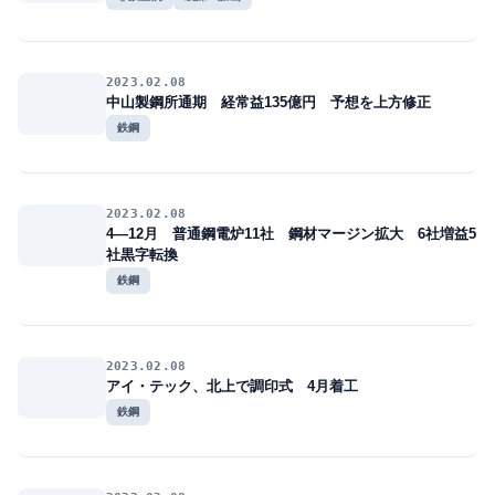
2023.02.08
中山製鋼所通期 経常益135億円 予想を上方修正
鉄鋼
2023.02.08
4―12月 普通鋼電炉11社 鋼材マージン拡大 6社増益5
社黒字転換
鉄鋼
2023.02.08
アイ・テック、北上で調印式 4月着工
鉄鋼