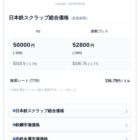
Update: 2026/08/06
日本鉄スクラップ総合価格
（産業新聞）
H2
新断プレス
50000
52800
円
円
(-200)
(-200)
$318.9
$336.76
(-1.74)
(-1.77)
156.79
換算レート (TTB)
円 / ドル
* 3地区電炉メーカー購入価格平均（トン当たり）
日本鉄スクラップ総合価格
鉄鋼市場価格
非鉄金属市場価格