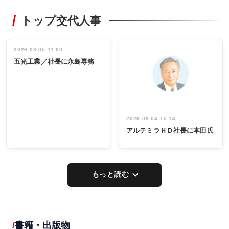
RECYCLING
STYLE
トップ交代人事
タックトレー
非鉄業界で
ディング 創
働く／女性
立30周年記念
管理職編
祝う 業界関
インタビュ
2026.08.05 11:00
INTERVIEW
INTERVIEW
係者ら220人
ー／社内ア
五光工業／社長に永島専務
出席
イデア発掘
し形に
2026.08.04 15:14
アルテミラＨＤ社長に本田氏
もっと読む
書籍・出版物