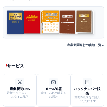
産業新聞発行の書籍一覧
サービス
産業新聞SNS
メール速報
バックナンバー販
最新ニュースをリア
鉄鋼・非鉄の速報を
売
ルタイム配信
お届け
過去の紙面をご購入
いただけます