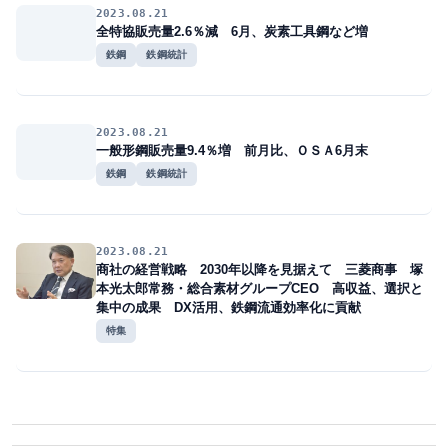
2023.08.21
全特協販売量2.6％減 6月、炭素工具鋼など増
鉄鋼
鉄鋼統計
2023.08.21
一般形鋼販売量9.4％増 前月比、ＯＳＡ6月末
鉄鋼
鉄鋼統計
2023.08.21
商社の経営戦略 2030年以降を見据えて 三菱商事 塚
本光太郎常務・総合素材グループCEO 高収益、選択と
集中の成果 DX活用、鉄鋼流通効率化に貢献
特集