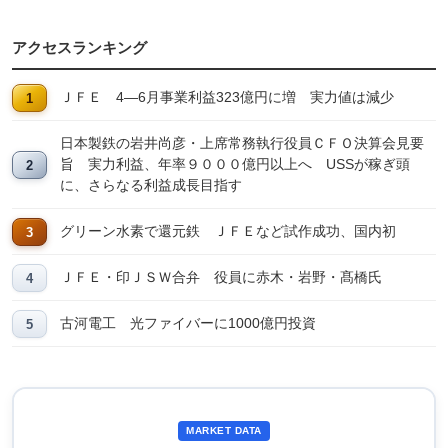
アクセスランキング
ＪＦＥ 4―6月事業利益323億円に増 実力値は減少
日本製鉄の岩井尚彦・上席常務執行役員ＣＦＯ決算会見要
旨 実力利益、年率９０００億円以上へ USSが稼ぎ頭
に、さらなる利益成長目指す
グリーン水素で還元鉄 ＪＦＥなど試作成功、国内初
ＪＦＥ・印ＪＳＷ合弁 役員に赤木・岩野・髙橋氏
古河電工 光ファイバーに1000億円投資
MARKET DATA