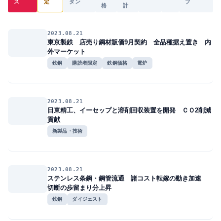
ス
定
タン
プ
格
計
2023.08.21
東京製鉄 店売り鋼材販価9月契約 全品種据え置き 内
外マーケット
鉄鋼
購読者限定
鉄鋼価格
電炉
2023.08.21
日東精工、イーセップと溶剤回収装置を開発 ＣＯ2削減
貢献
新製品・技術
2023.08.21
ステンレス条鋼・鋼管流通 諸コスト転嫁の動き加速
切断の歩留まり分上昇
鉄鋼
ダイジェスト