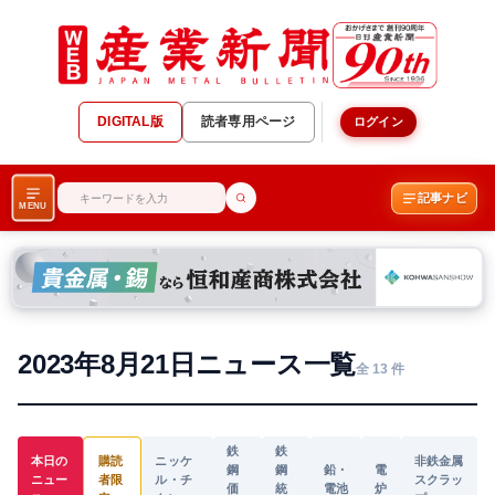
DIGITAL版
読者専用ページ
ログイン
記事ナビ
MENU
2023年8月21日ニュース一覧
全 13 件
鉄
鉄
本日の
購読
ニッケ
非鉄金属
鋼
鋼
鉛・
電
ニュー
者限
ル・チ
スクラッ
価
統
電池
炉