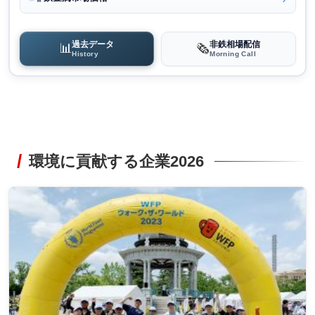
過去データ
非鉄相場配信
📊
🗞️
History
Morning Call
環境に貢献する企業2026