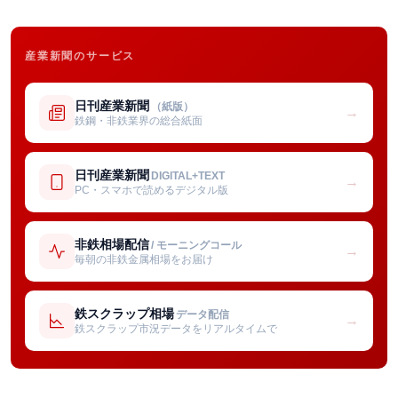
産業新聞のサービス
日刊産業新聞
（紙版）
→
鉄鋼・非鉄業界の総合紙面
日刊産業新聞
DIGITAL+TEXT
→
PC・スマホで読めるデジタル版
非鉄相場配信
/ モーニングコール
→
毎朝の非鉄金属相場をお届け
鉄スクラップ相場
データ配信
→
鉄スクラップ市況データをリアルタイムで