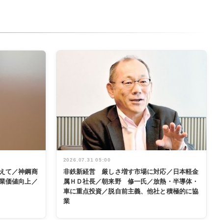
2026.07.31 05:00
えて／神鋼商
非鉄新経営 厳しさ増す市場に対応／日本軽金
業価値向上／
属ＨＤ社長／朝来野 修一氏／放熱・半導体・
車に重点投資／脱自前主義、他社と積極的に協
業