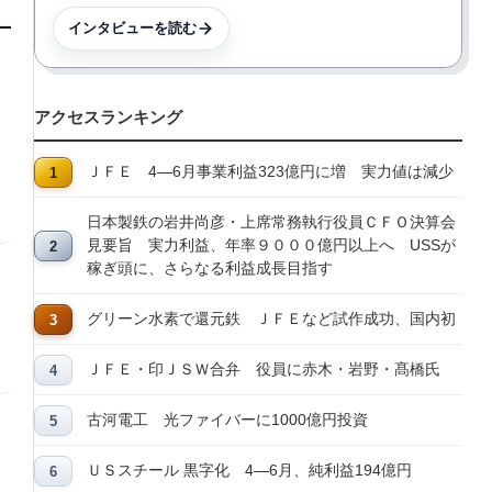
インタビューを読む
アクセスランキング
ＪＦＥ 4―6月事業利益323億円に増 実力値は減少
日本製鉄の岩井尚彦・上席常務執行役員ＣＦＯ決算会
見要旨 実力利益、年率９０００億円以上へ USSが
稼ぎ頭に、さらなる利益成長目指す
グリーン水素で還元鉄 ＪＦＥなど試作成功、国内初
ＪＦＥ・印ＪＳＷ合弁 役員に赤木・岩野・髙橋氏
古河電工 光ファイバーに1000億円投資
ＵＳスチール 黒字化 4―6月、純利益194億円