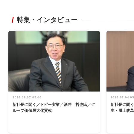
特集・インタビュー
2026.08.07 05:00
2026.08.04 0
新社長に聞く／トピー実業／酒井 哲也氏／グ
新社長に聞
ループ価値最大化貢献
生・風土改