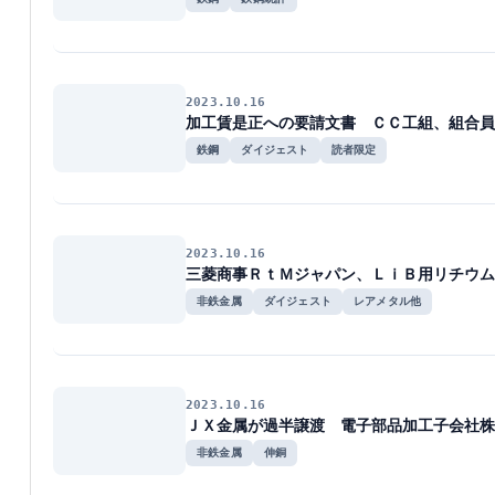
2023.10.16
加工賃是正への要請文書 ＣＣ工組、組合員
鉄鋼
ダイジェスト
読者限定
2023.10.16
三菱商事ＲｔＭジャパン、ＬｉＢ用リチウム
非鉄金属
ダイジェスト
レアメタル他
2023.10.16
ＪＸ金属が過半譲渡 電子部品加工子会社株
非鉄金属
伸銅