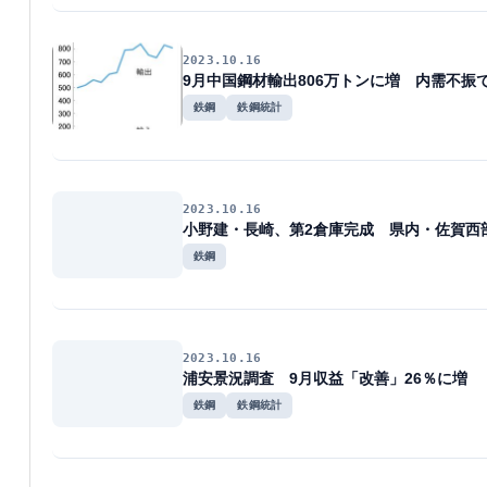
2023.10.16
9月中国鋼材輸出806万トンに増 内需不振
鉄鋼
鉄鋼統計
2023.10.16
小野建・長崎、第2倉庫完成 県内・佐賀西
鉄鋼
2023.10.16
浦安景況調査 9月収益「改善」26％に増
鉄鋼
鉄鋼統計