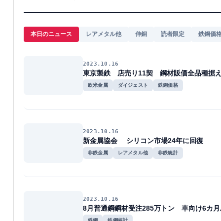
本日のニュース
レアメタル他
伸銅
読者限定
鉄鋼価
2023.10.16
東京製鉄 店売り11契 鋼材販価全品種据
欧米金属
ダイジェスト
鉄鋼価格
2023.10.16
新金属協会 シリコン市場24年に回復
非鉄金属
レアメタル他
非鉄統計
2023.10.16
8月普通鋼鋼材受注285万トン 車向け6カ
鉄鋼
鉄鋼統計