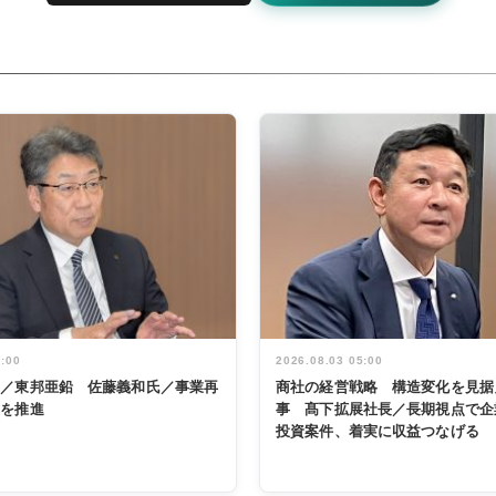
5:00
2026.08.03 05:00
く／東邦亜鉛 佐藤義和氏／事業再
商社の経営戦略 構造変化を見据
革を推進
事 髙下拡展社長／長期視点で企
投資案件、着実に収益つなげる