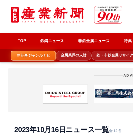
TOP
鉄鋼ニュース
非鉄金属ニュース
特集
金属業界の人財
鉄・非鉄金属リサイ
記事ジャンルナビ
ADV
2023年10月16日ニュース一覧
全 12 件