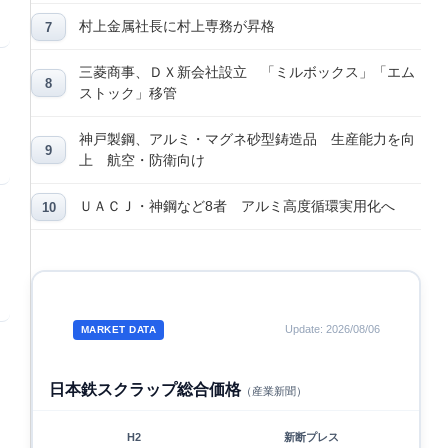
村上金属社長に村上専務が昇格
三菱商事、ＤＸ新会社設立 「ミルボックス」「エム
ストック」移管
神戸製鋼、アルミ・マグネ砂型鋳造品 生産能力を向
上 航空・防衛向け
ＵＡＣＪ・神鋼など8者 アルミ高度循環実用化へ
Update: 2026/08/06
MARKET DATA
日本鉄スクラップ総合価格
（産業新聞）
H2
新断プレス