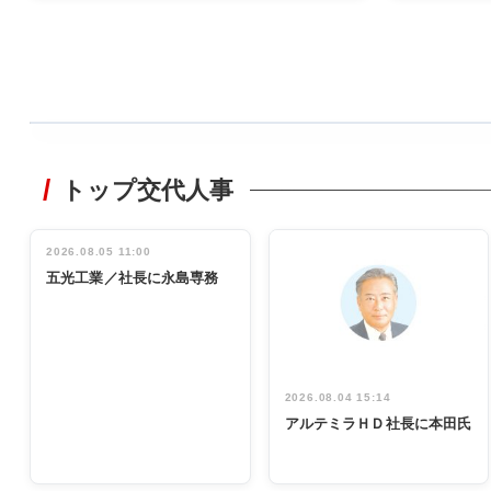
WORKING
STYLE
トップ交代人事
非鉄業界で
働く／女性
管理職編
2026.08.05 11:00
INTERVIEW
インタビュ
五光工業／社長に永島専務
ー／社内ア
イデア発掘
し形に
2026.08.04 15:14
アルテミラＨＤ社長に本田氏