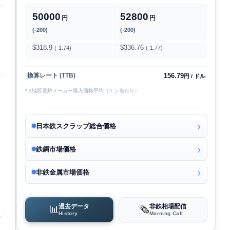
50000
52800
円
円
(-200)
(-200)
$318.9
$336.76
(-1.74)
(-1.77)
156.79
換算レート (TTB)
円 / ドル
* 3地区電炉メーカー購入価格平均（トン当たり）
日本鉄スクラップ総合価格
鉄鋼市場価格
非鉄金属市場価格
過去データ
非鉄相場配信
📊
🗞️
History
Morning Call