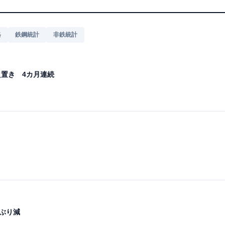
格
鉄鋼統計
非鉄統計
え置き 4カ月連続
月ぶり減