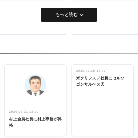
もっと読む
RECYCLING
タックトレー
ディング 創
立30周年記
INTERVIEW
念祝う 業界
2026.07.28 14:37
関係者ら220
米クリフス／社長にセルソ・
人出席
ゴンサルベス氏
2026.07.31 14:00
村上金属社長に村上専務が昇
格