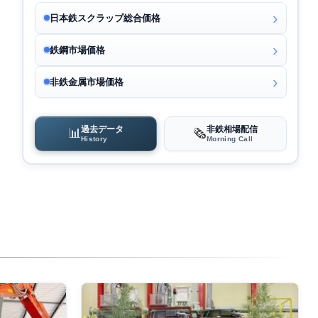
日本鉄スクラップ総合価格
鉄鋼市場価格
非鉄金属市場価格
過去データ
非鉄相場配信
📊
🗞️
History
Morning Call