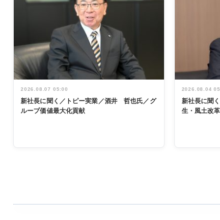
2026.08.07 05:00
2026.08.04 0
新社長に聞く／トピー実業／酒井 哲也氏／グ
新社長に聞
ループ価値最大化貢献
生・風土改
WORKING