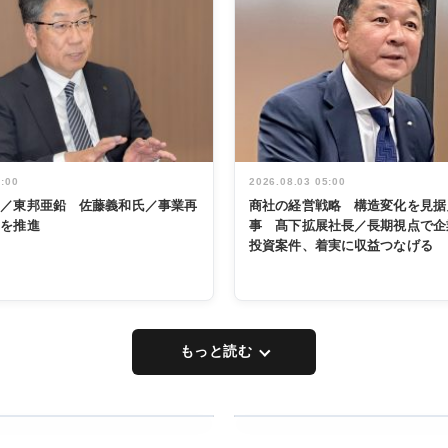
5:00
2026.08.03 05:00
く／東邦亜鉛 佐藤義和氏／事業再
商社の経営戦略 構造変化を見据
革を推進
事 髙下拡展社長／長期視点で企
投資案件、着実に収益つなげる
もっと読む
RECYCLING