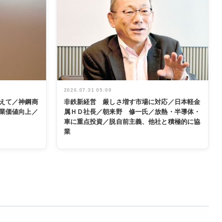
2026.07.31 05:00
えて／神鋼商
非鉄新経営 厳しさ増す市場に対応／日本軽金
業価値向上／
属ＨＤ社長／朝来野 修一氏／放熱・半導体・
車に重点投資／脱自前主義、他社と積極的に協
業