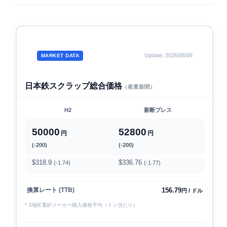
Update: 2026/08/06
MARKET DATA
日本鉄スクラップ総合価格
（産業新聞）
H2
新断プレス
50000
52800
円
円
(-200)
(-200)
$318.9
$336.76
(-1.74)
(-1.77)
156.79
換算レート (TTB)
円 / ドル
* 3地区電炉メーカー購入価格平均（トン当たり）