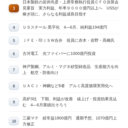
日本製鉄の岩井尚彦・上席常務執行役員ＣＦＯ決算会
見要旨 実力利益、年率９０００億円以上へ USSが
稼ぎ頭に、さらなる利益成長目指す
ＵＳスチール 黒字化 4―6月、純利益194億円
ＪＦＥ・印ＪＳＷ合弁 役員に赤木・岩野・髙橋氏
古河電工 光ファイバーに1000億円投資
神戸製鋼、アルミ・マグネ砂型鋳造品 生産能力を向
上 航空・防衛向け
ＵＡＣＪ・神鋼など8者 アルミ高度循環実用化へ
高炉3社 下期、利益が改善 値上げ・投資効果見込
む 4―6月業績出そろう
三菱マテ 経常益1800億円 通期予想、1070億円上
方修正