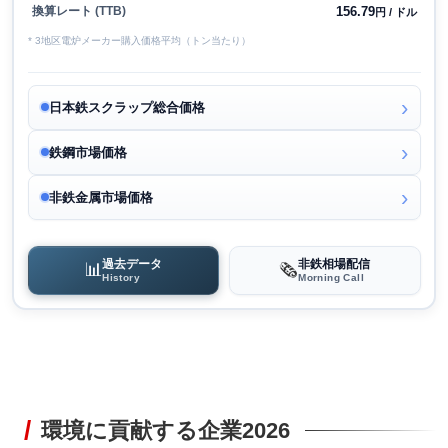
156.79
換算レート (TTB)
円 / ドル
* 3地区電炉メーカー購入価格平均（トン当たり）
日本鉄スクラップ総合価格
鉄鋼市場価格
非鉄金属市場価格
過去データ
非鉄相場配信
📊
🗞️
History
Morning Call
環境に貢献する企業2026