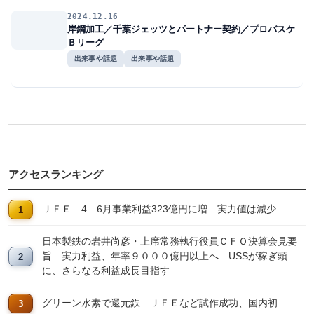
2024.12.16
岸鋼加工／千葉ジェッツとパートナー契約／プロバスケ
Ｂリーグ
出来事や話題
出来事や話題
アクセスランキング
ＪＦＥ 4―6月事業利益323億円に増 実力値は減少
日本製鉄の岩井尚彦・上席常務執行役員ＣＦＯ決算会見要
旨 実力利益、年率９０００億円以上へ USSが稼ぎ頭
に、さらなる利益成長目指す
グリーン水素で還元鉄 ＪＦＥなど試作成功、国内初