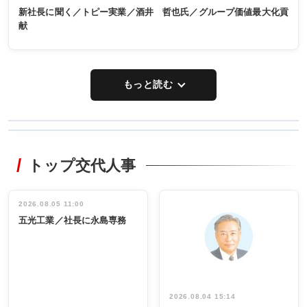
新社長に聞く／トピー実業／酒井 哲也氏／グループ価値最大化貢
献
もっと読む
WORKING
RECYCLING
STYLE
トップ交代人事
タックトレー
非鉄業界で
ディング 創
働く／女性
立30周年記念
管理職編
祝う 業界関
インタビュ
2026.08.05 11:00
INTERVIEW
INTERVIEW
係者ら220人
ー／社内ア
五光工業／社長に永島専務
出席
イデア発掘
し形に
2026.08.04 15:14