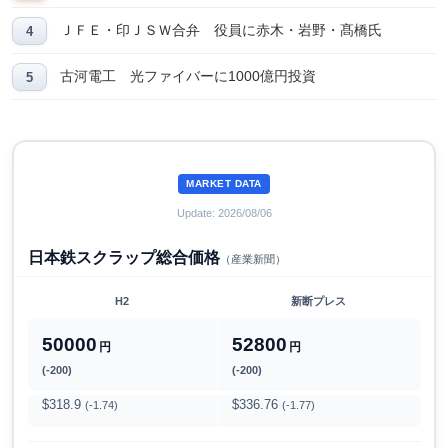
ＪＦＥ・印ＪＳＷ合弁 役員に赤木・岩野・髙橋氏
古河電工 光ファイバーに1000億円投資
MARKET DATA
Update: 2026/08/06
日本鉄スクラップ総合価格
（産業新聞）
H2
新断プレス
50000
52800
円
円
(-200)
(-200)
$318.9
$336.76
(-1.74)
(-1.77)