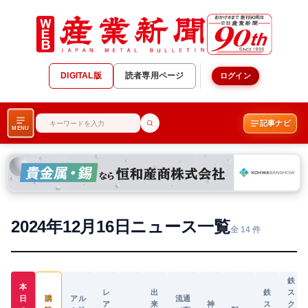
DIGITAL版
読者専用ページ
ログイン
記事ナビ
MENU
2024年12月16日ニュース一覧
全 14 件
鉄
本
レ
出
鉄
ス
日
購
アル
流通
ア
来
神
ス
ク