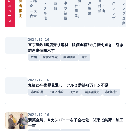
の
読
ミ地
（商
製
メ
亜
事
戸
ク
ラ
ニ
者
金・
社・
錬・
タ
鉛
や
製
ラ
ッ
ュ
限
二次
問
鉱山
ル
話
鋼
ッ
プ
ー
定
合金
屋）
他
題
プ
企
ス
業
2024.12.16
東京製鉄1契店売り鋼材 販価全種3カ月据え置き 引き
続き底値圏示す
鉄鋼
購読者限定
鉄鋼価格
電炉
2024.12.16
丸紅25年世界見通し アルミ需給41万トン不足
非鉄金属
アルミ地金・二次合金
購読者限定
非鉄統計
2024.12.16
新英金属、Ｒカンパニーを子会社化 関東で集荷・加工
一貫