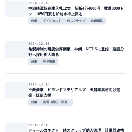
2024.12.16
中部鉄源協在庫入札12契 新断4万4800円、数量3000ト
ン 1050円安も炉前水準上回る
鉄鋼
ダイジェスト
鉄スクラップ
鉄鋼価格
2024.12.16
亀裂抑制の耐疲労厚鋼板 神鋼、NETISに登録 建設分
野へ採用拡大図る
鉄鋼
神戸製鋼
2024.12.16
三菱商事 ビヨンドマテリアルズ 出資車素材向け開
発・販促支援
鉄鋼
流通（商社・問屋）
2024.12.16
ディールコネクト 鉄スクラップ納入管理 計量器連携