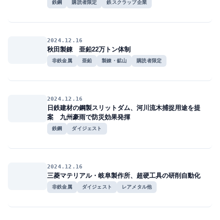
鉄鋼
購読者限定
鉄スクラップ企業
2024.12.16
秋田製錬 亜鉛22万トン体制
非鉄金属
亜鉛
製錬・鉱山
購読者限定
2024.12.16
日鉄建材の鋼製スリットダム、河川流木捕捉用途を提
案 九州豪雨で防災効果発揮
鉄鋼
ダイジェスト
2024.12.16
三菱マテリアル・岐阜製作所、超硬工具の研削自動化
非鉄金属
ダイジェスト
レアメタル他