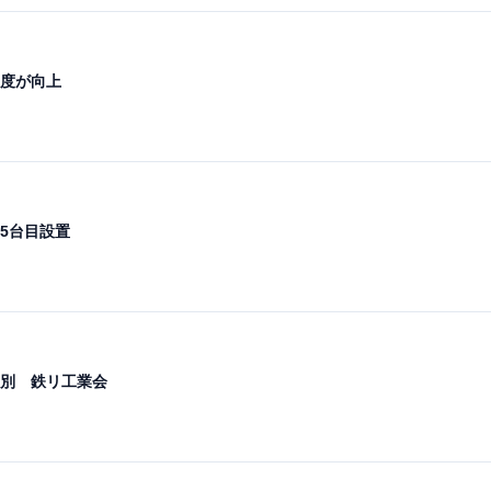
度が向上
5台目設置
別 鉄リ工業会