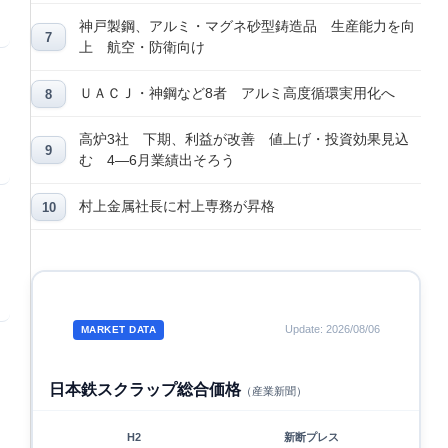
神戸製鋼、アルミ・マグネ砂型鋳造品 生産能力を向
上 航空・防衛向け
ＵＡＣＪ・神鋼など8者 アルミ高度循環実用化へ
高炉3社 下期、利益が改善 値上げ・投資効果見込
む 4―6月業績出そろう
村上金属社長に村上専務が昇格
Update: 2026/08/06
MARKET DATA
日本鉄スクラップ総合価格
（産業新聞）
H2
新断プレス