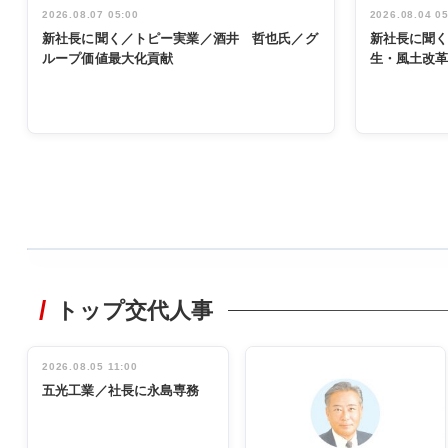
2026.08.07 05:00
2026.08.04 0
新社長に聞く／トピー実業／酒井 哲也氏／グ
新社長に聞
ループ価値最大化貢献
生・風土改
WORKING
STYLE
トップ交代人事
非鉄業界で
働く／女性
管理職編
2026.08.05 11:00
INTERVIEW
インタビュ
五光工業／社長に永島専務
ー／社内ア
イデア発掘
し形に