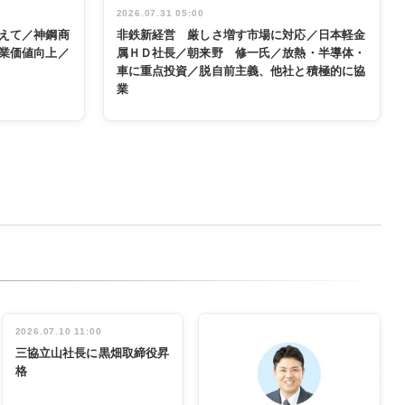
2026.07.31 05:00
えて／神鋼商
非鉄新経営 厳しさ増す市場に対応／日本軽金
業価値向上／
属ＨＤ社長／朝来野 修一氏／放熱・半導体・
車に重点投資／脱自前主義、他社と積極的に協
業
2026.07.10 11:00
三協立山社長に黒畑取締役昇
格