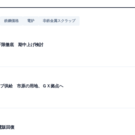
鉄鋼価格
電炉
非鉄金属スクラップ
 下限徹底 期中上げ検討
プ供給 市原の用地、ＧＸ拠点へ
電販回復