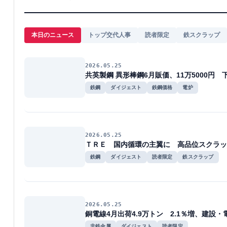
本日のニュース
トップ交代人事
読者限定
鉄スクラップ
2026.05.25
共英製鋼 異形棒鋼6月販価、11万5000円
鉄鋼
ダイジェスト
鉄鋼価格
電炉
2026.05.25
ＴＲＥ 国内循環の主翼に 高品位スクラッ
鉄鋼
ダイジェスト
読者限定
鉄スクラップ
2026.05.25
銅電線4月出荷4.9万トン 2.1％増、建設・
非鉄金属
ダイジェスト
読者限定