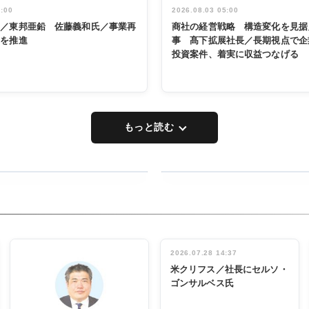
5:00
2026.08.03 05:00
く／東邦亜鉛 佐藤義和氏／事業再
商社の経営戦略 構造変化を見据
革を推進
事 髙下拡展社長／長期視点で企
投資案件、着実に収益つなげる
もっと読む
RECYCLING
タックトレー
ディング 創
立30周年記
INTERVIEW
念祝う 業界
2026.07.28 14:37
関係者ら220
米クリフス／社長にセルソ・
人出席
ゴンサルベス氏