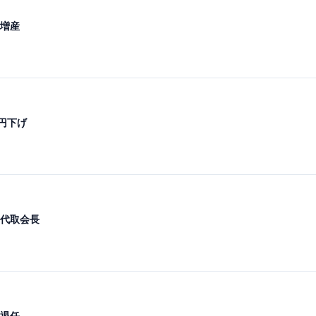
増産
円下げ
代取会長