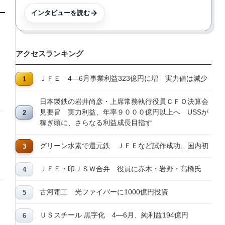
インタビューを読む
アクセスランキング
ＪＦＥ 4―6月事業利益323億円に増 実力値は減少
日本製鉄の岩井尚彦・上席常務執行役員ＣＦＯ決算会
見要旨 実力利益、年率９０００億円以上へ USSが
稼ぎ頭に、さらなる利益成長目指す
グリーン水素で還元鉄 ＪＦＥなど試作成功、国内初
ＪＦＥ・印ＪＳＷ合弁 役員に赤木・岩野・髙橋氏
古河電工 光ファイバーに1000億円投資
ＵＳスチール 黒字化 4―6月、純利益194億円