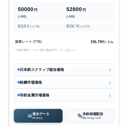
50000
52800
円
円
(-200)
(-200)
$318.9
$336.76
(-1.74)
(-1.77)
156.79
換算レート (TTB)
円 / ドル
* 3地区電炉メーカー購入価格平均（トン当たり）
日本鉄スクラップ総合価格
鉄鋼市場価格
非鉄金属市場価格
過去データ
非鉄相場配信
📊
🗞️
History
Morning Call