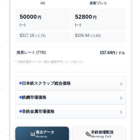
H2
新断プレス
50000
52800
円
円
(―)
(―)
$317.18
$334.94
(-1.72)
(-1.82)
157.64
換算レート (TTB)
円 / ドル
* 3地区電炉メーカー購入価格平均（トン当たり）
日本鉄スクラップ総合価格
鉄鋼市場価格
非鉄金属市場価格
過去データ
非鉄相場配信
📊
🗞️
History
Morning Call