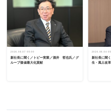
2026.08.07 05:00
2026.08.04 0
新社長に聞く／トピー実業／酒井 哲也氏／グ
新社長に聞
ループ価値最大化貢献
生・風土改