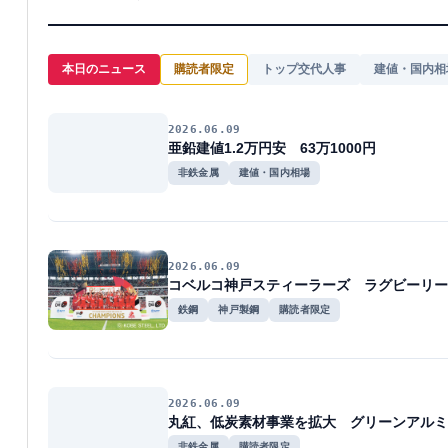
本日のニュース
購読者限定
トップ交代人事
建値・国内相
2026.06.09
亜鉛建値1.2万円安 63万1000円
非鉄金属
建値・国内相場
2026.06.09
コベルコ神戸スティーラーズ ラグビーリー
鉄鋼
神戸製鋼
購読者限定
2026.06.09
丸紅、低炭素材事業を拡大 グリーンアルミ
非鉄金属
購読者限定