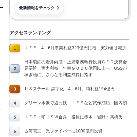
最新情報をチェック
アクセスランキング
ＪＦＥ 4―6月事業利益323億円に増 実力値は減少
日本製鉄の岩井尚彦・上席常務執行役員ＣＦＯ決算会
見要旨 実力利益、年率９０００億円以上へ USSが
稼ぎ頭に、さらなる利益成長目指す
ＵＳスチール 黒字化 4―6月、純利益194億円
グリーン水素で還元鉄 ＪＦＥなど試作成功、国内初
ＪＦＥ・印ＪＳＷ合弁 役員に赤木・岩野・髙橋氏
古河電工 光ファイバーに1000億円投資