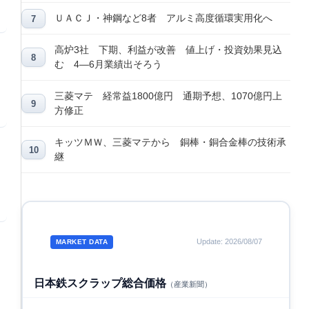
ＵＡＣＪ・神鋼など8者 アルミ高度循環実用化へ
高炉3社 下期、利益が改善 値上げ・投資効果見込
む 4―6月業績出そろう
三菱マテ 経常益1800億円 通期予想、1070億円上
方修正
キッツＭＷ、三菱マテから 銅棒・銅合金棒の技術承
継
Update: 2026/08/07
MARKET DATA
日本鉄スクラップ総合価格
（産業新聞）