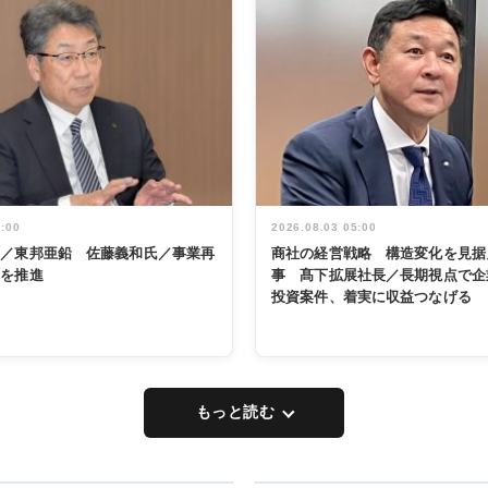
5:00
2026.08.03 05:00
く／東邦亜鉛 佐藤義和氏／事業再
商社の経営戦略 構造変化を見据
革を推進
事 髙下拡展社長／長期視点で企
投資案件、着実に収益つなげる
もっと読む