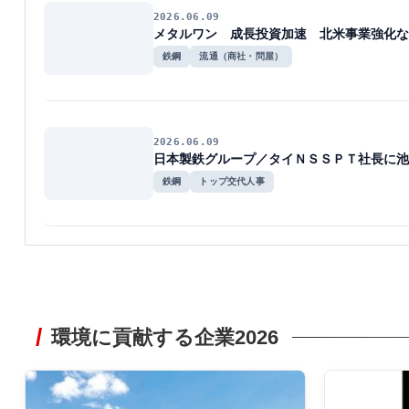
2026.06.09
メタルワン 成長投資加速 北米事業強化な
鉄鋼
流通（商社・問屋）
2026.06.09
日本製鉄グループ／タイＮＳＳＰＴ社長に池
鉄鋼
トップ交代人事
環境に貢献する企業2026