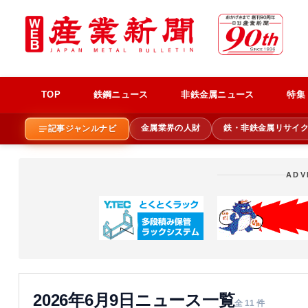
TOP
鉄鋼ニュース
非鉄金属ニュース
特集
金属業界の人財
鉄・非鉄金属リサイ
記事ジャンルナビ
ADV
2026年6月9日ニュース一覧
全 11 件