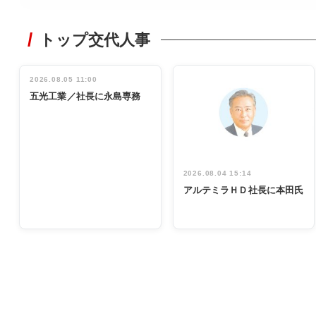
WORKING
STYLE
トップ交代人事
非鉄業界で
働く／女性
管理職編
2026.08.05 11:00
INTERVIEW
インタビュ
五光工業／社長に永島専務
ー／社内ア
イデア発掘
し形に
2026.08.04 15:14
アルテミラＨＤ社長に本田氏