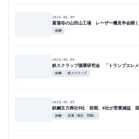
2026.06.09
菖蒲谷の山田山工場 レーザー機見学会開く
鉄鋼
2026.06.09
鉄スクラップ循環研究会 「トランプエレメ
鉄鋼
鉄スクラップ
2026.06.09
鉄鋼主力商社9社 前期、6社が営業減益 
鉄鋼
流通（商社・問屋）