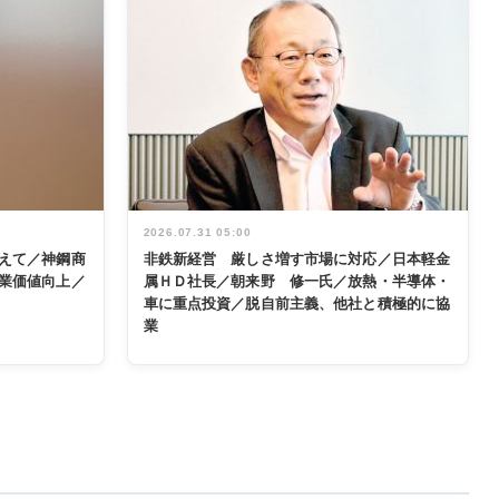
2026.07.31 05:00
えて／神鋼商
非鉄新経営 厳しさ増す市場に対応／日本軽金
業価値向上／
属ＨＤ社長／朝来野 修一氏／放熱・半導体・
車に重点投資／脱自前主義、他社と積極的に協
業