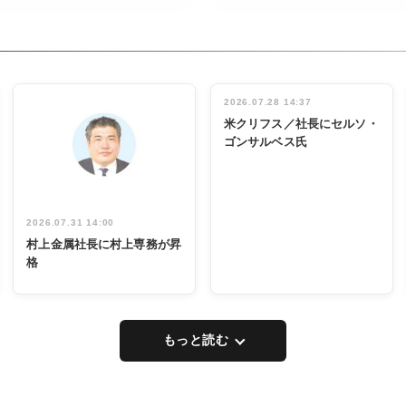
RECYCLING
タックトレー
ディング 創
立30周年記
INTERVIEW
念祝う 業界
2026.07.28 14:37
関係者ら220
米クリフス／社長にセルソ・
人出席
ゴンサルベス氏
2026.07.31 14:00
村上金属社長に村上専務が昇
格
もっと読む