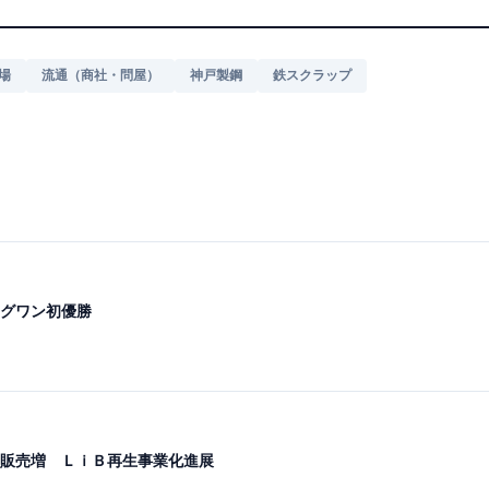
場
流通（商社・問屋）
神戸製鋼
鉄スクラップ
グワン初優勝
販売増 ＬｉＢ再生事業化進展